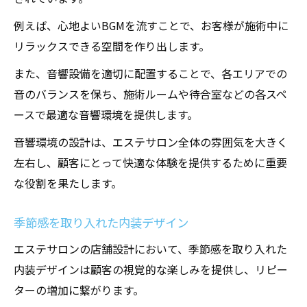
要性
例えば、心地よいBGMを流すことで、お客様が施術中に
顧客の第一印象を決めるエントランスのデ
リラックスできる空間を作り出します。
ザイン
施術効果を高めるリラックス空間の設計
また、音響設備を適切に配置することで、各エリアでの
魅力的な店舗設計で大阪府のエステサロンを差
音のバランスを保ち、施術ルームや待合室などの各スペ
別化
ースで最適な音響環境を提供します。
競合店との差別化を図るデザインアイデア
音響環境の設計は、エステサロン全体の雰囲気を大きく
独自のコンセプトを打ち出す店舗設計
左右し、顧客にとって快適な体験を提供するために重要
な役割を果たします。
トレンドを取り入れた最新のデザイン手法
顧客の心を掴むユニークなインテリア
季節感を取り入れた内装デザイン
エコロジーなデザインで注目を集める方法
エステサロンの店舗設計において、季節感を取り入れた
地域密着型のサービスと空間作り
内装デザインは顧客の視覚的な楽しみを提供し、リピー
エステサロンのための心地よい空間設計の秘訣
ターの増加に繋がります。
リラックス感を高める照明の工夫