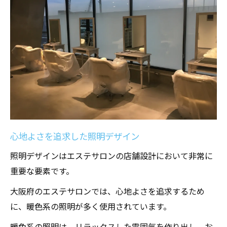
顧客の意見を反映した空間改善
細部にまでこだわったサービスエリアのデ
ザイン
リラックスを促すアロマ環境の設計
快適な待合スペースの作り方
大阪府の特徴を活かしたエステサロンの店舗設
計ポイント
大阪の文化を反映したデザインアイデア
地域の特産品を活用した装飾
心地よさを追求した照明デザイン
大阪の四季を感じられるインテリアテーマ
照明デザインはエステサロンの店舗設計において非常に
地元アーティストの作品を取り入れる方法
重要な要素です。
大阪の歴史を感じさせるデザイン要素
大阪府のエステサロンでは、心地よさを追求するため
地域住民に愛される空間づくりのコツ
に、暖色系の照明が多く使用されています。
エステサロンの店舗設計で特に重要な要素と
暖色系の照明は、リラックスした雰囲気を作り出し、お