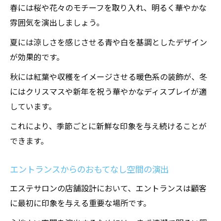
春には桜や花々のモチーフを取り入れ、明るく華やかな
自然素材をふんだんに使った内装
雰囲気を演出しましょう。
施術の効果を引き出すベッド設置のポイン
夏には涼しさを感じさせる青や白を基調としたデザイン
ト
が効果的です。
心地よい温度・湿度管理の方法
秋には紅葉や収穫をイメージさせる暖色系の装飾が、冬
静けさを保つための防音対策
にはクリスマスや新年を祝う華やかなディスプレイが適
アロマと音楽で作るリラクゼーション空間
しています。
大阪府エステサロンの店舗設計で押さえておく
べきポイント
これにより、季節ごとに新鮮な印象を与え続けることが
できます。
地域特性を考慮したデザイン選び
利用者目線での動線計画
エントランスからのおもてなし空間の演出
バリアフリー設計の重要性
エステサロンの店舗設計において、エントランスは顧客
トレンドを先取りしたインテリア
に最初に印象を与える重要な場所です。
エネルギー効率の良い設備の導入