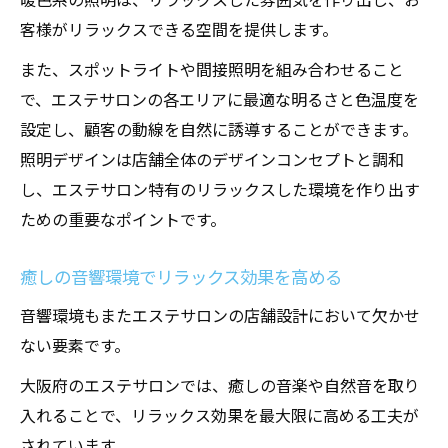
は？
客様がリラックスできる空間を提供します。
心理的安らぎを与えるカラーコーディネー
また、スポットライトや間接照明を組み合わせること
ト
で、エステサロンの各エリアに最適な明るさと色温度を
機能性を重視した間取りの工夫
設定し、顧客の動線を自然に誘導することができます。
お客様の動線を考えたレイアウト
照明デザインは店舗全体のデザインコンセプトと調和
心地よさを追求した家具選び
し、エステサロン特有のリラックスした環境を作り出す
リラクゼーションを促す素材の選定
ための重要なポイントです。
プライバシー保護のための設計工夫
癒しの音響環境でリラックス効果を高める
店舗設計がエステサロンの成功に与える影響
音響環境もまたエステサロンの店舗設計において欠かせ
店舗設計が顧客満足度に及ぼす効果
ない要素です。
リピーター率向上に繋がるデザイン戦略
大阪府のエステサロンでは、癒しの音楽や自然音を取り
口コミを生む魅力的な空間作り
入れることで、リラックス効果を最大限に高める工夫が
ブランドイメージを強めるインテリアの重
されています。