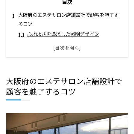
目次
大阪府のエステサロン店舗設計で顧客を魅了す
るコツ
心地よさを追求した照明デザイン
癒しの音響環境でリラックス効果を高める
季節感を取り入れた内装デザイン
エントランスからのおもてなし空間の演出
プライバシーを考慮した施術ルームの配置
大阪府のエステサロン店舗設計で
自然素材を用いたエレガントなインテリア
顧客を魅了するコツ
心地よい店舗設計でエステサロンのリピーター
を増やす方法
リピーターを呼び込む柔らかな色彩設計
定期的なインテリアのアップデート方法