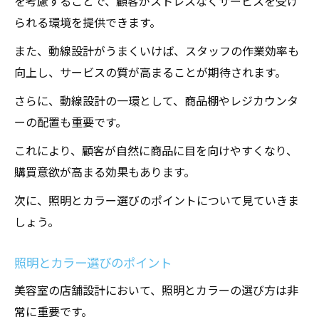
を考慮することで、顧客がストレスなくサービスを受け
地域文化を反映した店舗デザイン
られる環境を提供できます。
多機能スペースを持つ美容室
また、動線設計がうまくいけば、スタッフの作業効率も
店舗設計が住吉区の美容室に与える影響とその
向上し、サービスの質が高まることが期待されます。
重要性
さらに、動線設計の一環として、商品棚やレジカウンタ
顧客体験の向上
ーの配置も重要です。
リピーターの獲得
これにより、顧客が自然に商品に目を向けやすくなり、
スタッフの作業効率向上
購買意欲が高まる効果もあります。
ブランドイメージの強化
次に、照明とカラー選びのポイントについて見ていきま
地域への貢献
しょう。
競争力の向上
住吉区での美容室店舗設計のポイントと成功事
照明とカラー選びのポイント
例
美容室の店舗設計において、照明とカラーの選び方は非
成功事例から学ぶデザインのポイント
常に重要です。