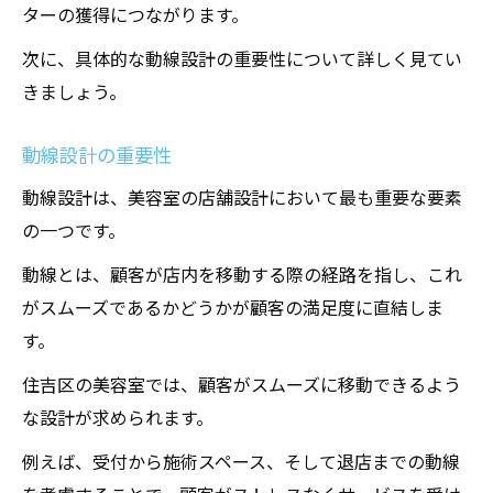
ターの獲得につながります。
おしゃれで機能的な店舗設計が住吉区の美容室
次に、具体的な動線設計の重要性について詳しく見てい
を変える
きましょう。
洗練されたインテリアデザイン
最新設備の導入
動線設計の重要性
お客様の動線を考慮した店舗設計
動線設計は、美容室の店舗設計において最も重要な要素
美容と癒しを提供する空間作り
の一つです。
スタッフの働きやすさを考えたレイアウト
動線とは、顧客が店内を移動する際の経路を指し、これ
店舗視覚アイデンティティの強化
がスムーズであるかどうかが顧客の満足度に直結しま
住吉区の美容室に最適な店舗設計の具体例
す。
モダンなデザインの美容室例
住吉区の美容室では、顧客がスムーズに移動できるよう
和風テイストを取り入れた店舗
な設計が求められます。
エコフレンドリーな美容室設計
例えば、受付から施術スペース、そして退店までの動線
リラックスできる空間作りの実例