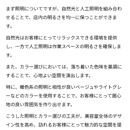
効果的な動線計画
まず照明についてですが、自然光と人工照明を組み合わ
居心地の良い待合スペースの設計
せることで、店内の明るさを均一に保つことができま
顧客のニーズを反映する店舗設計
す。
環境に配慮した設計例
自然光はお客様にとってリラックスできる環境を提供
最新トレンドを取り入れた美容室の事例
し、一方で人工照明は作業スペースの明るさを確保しま
癒しと美を提供するための住吉区の美容室店舗
す。
設計ガイド
また、カラー選びにおいては、落ち着いた色味を基調に
リラックス効果を高める照明
することで、心地よい空間を演出します。
快適さを追求したインテリア
特に、暖色系の照明と相性が良いベージュやライトグレ
自然素材を活用したデザイン
ーなどのカラーを使用することで、お客様にとって居心
プライバシーを考慮した設計
地の良い雰囲気を作り出せます。
エコフレンドリーな店舗設計のポイント
こうした照明とカラー選びの工夫が、美容室全体のデザ
お客様の満足度を高めるアメニティ
イン性を高め、訪れるお客様にとって魅力的な空間を提