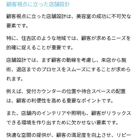
トータルコンセプトの設定
顧客視点に立った店舗設計
テーマに合った内装デザイン
顧客視点に立った店舗設計は、美容室の成功に不可欠な
設備と家具の選び方
要素です。
顧客満足度を高める設計
特に、住吉区のような地域では、顧客が求めるニーズを
ブランディングを意識したデザイン
的確に捉えることが重要です。
持続可能なエコフレンドリー設計
店舗設計では、まず顧客の動線を考慮し、来店から施
住吉区での美容室店舗設計における最新トレン
術、退店までのプロセスをスムーズにすることが求めら
ド
れます。
ミニマルデザインの導入
例えば、受付カウンターの位置や待合スペースの配置
自然素材の活用
は、顧客の利便性を高める重要なポイントです。
スマートテクノロジーの活用
また、店舗内のインテリアや照明も、顧客がリラックス
多目的スペースの設計
できる環境を作り出すために欠かせない要素です。
リラックス空間の強化
快適な空間の提供が、顧客の満足度を向上させ、リピー
地元アーティストとのコラボレーション