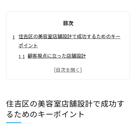
目次
住吉区の美容室店舗設計で成功するためのキー
ポイント
顧客視点に立った店舗設計
動線設計の重要性
照明とカラー選びのポイント
快適な待合スペースの設計
スタッフの作業効率を高めるレイアウト
住吉区の美容室店舗設計で成功す
地域特性を反映したデザイン
るためのキーポイント
理想の美容空間を実現するための店舗設計の秘
訣