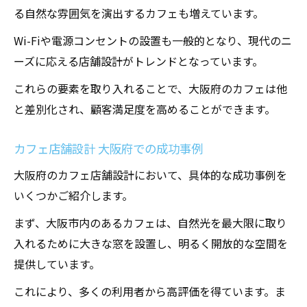
る自然な雰囲気を演出するカフェも増えています。
コツ
Wi-Fiや電源コンセントの設置も一般的となり、現代のニ
大阪府のカフェ店舗設計 使いやすい家具の
ーズに応える店舗設計がトレンドとなっています。
選び方
カフェインテリア 大阪府のトレンドと選び
これらの要素を取り入れることで、大阪府のカフェは他
方
と差別化され、顧客満足度を高めることができます。
大阪府のカフェ店舗設計 洗練された家具選
カフェ店舗設計 大阪府での成功事例
び
カフェ店舗設計 大阪府でのインテリア選び
大阪府のカフェ店舗設計において、具体的な成功事例を
の秘訣
いくつかご紹介します。
効率的なレイアウト大阪府のカフェ店舗設計の
まず、大阪市内のあるカフェは、自然光を最大限に取り
ポイント
入れるために大きな窓を設置し、明るく開放的な空間を
カフェ店舗設計 大阪府の効率的なレイアウ
提供しています。
ト方法
これにより、多くの利用者から高評価を得ています。ま
大阪府のカフェ設計 効率的な動線設計の重