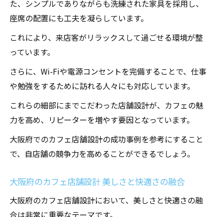
た、シンプルでありながらも洗練された家具を採用し、
要性
座席の配置にも工夫を凝らしています。
効率的なレイアウト 大阪府のカフェ設計の
これにより、来店客がリラックスして過ごせる環境が整
成功例
っています。
大阪府のカフェ店舗設計 効率的な空間活用
さらに、Wi-Fiや電源コンセントを完備することで、仕事
の方法
や勉強をするために訪れる人々にも対応しています。
カフェ店舗設計 大阪府の効率的なレイアウ
これらの細部にまでこだわった店舗設計が、カフェの魅
トのコツ
力を高め、リピーターを増やす要因となっています。
大阪府のカフェ設計 効率的な配置と動線の
工夫
大阪府でのカフェ店舗設計の成功事例を参考にすること
で、自店舗の競争力を高めることができるでしょう。
心地よい照明が作るカフェ空間大阪府の店舗設
計事例
大阪府のカフェ店舗設計 美しさと快適さの融合
大阪府のカフェ店舗設計 心地よい照明の選
び方
大阪府のカフェ店舗設計において、美しさと快適さの融
合は非常に重要なテーマです。
照明が作るカフェ空間 大阪府の成功事例