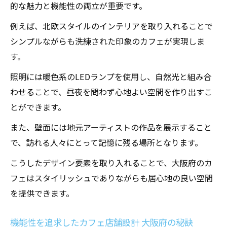
的な魅力と機能性の両立が重要です。
の事例紹介
例えば、北欧スタイルのインテリアを取り入れることで
大阪府のカフェ店舗設計 自然光を取り入れ
シンプルながらも洗練された印象のカフェが実現しま
る方法
す。
自然光を活用したカフェ 大阪府の成功事例
照明には暖色系のLEDランプを使用し、自然光と組み合
カフェ店舗設計における自然光のメリット
わせることで、昼夜を問わず心地よい空間を作り出すこ
大阪府の視点から
とができます。
大阪府のカフェで自然光を効果的に使うア
イデア
また、壁面には地元アーティストの作品を展示すること
自然光による快適な空間作り 大阪府のカフ
で、訪れる人々にとって記憶に残る場所となります。
ェ店舗設計
こうしたデザイン要素を取り入れることで、大阪府のカ
大阪府のカフェ設計 自然光と照明のバラン
フェはスタイリッシュでありながらも居心地の良い空間
ス
を提供できます。
シンプルで洗練されたカフェ店舗設計大阪府の
人気デザイン
機能性を追求したカフェ店舗設計 大阪府の秘訣