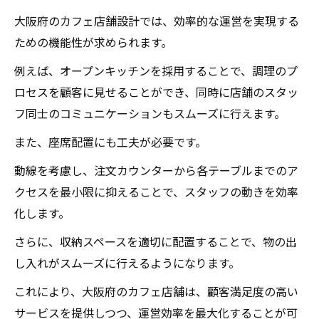
大阪府のカフェ店舗設計 シンプルさの魅力
大阪府のカフェ店舗設計では、効率的な運営を実現する
洗練されたカフェデザイン 大阪府の事例
ための機能性が求められます。
シンプルでありながら機能的 大阪府のカフ
例えば、オープンキッチンを採用することで、調理のプ
ェ店舗設計
ロセスを顧客に見せることができ、同時に店舗のスタッ
大阪府のカフェ設計に学ぶ シンプルなイン
フ同士のコミュニケーションもスムーズに行えます。
テリア
また、座席配置にも工夫が必要です。
カフェ店舗設計 大阪府の洗練されたデザイ
動線を考慮し、注文カウンターから各テーブルまでのア
ンの秘訣
クセスを最小限に抑えることで、スタッフの動きを効率
大阪府のカフェ店舗設計 人気デザインの特
化します。
徴
さらに、収納スペースを適切に配置することで、物の出
リラックスできる空間作り大阪府のカフェ店舗
し入れがスムーズに行えるようになります。
設計の秘訣
これにより、大阪府のカフェ店舗は、顧客満足度の高い
大阪府のカフェ店舗設計 リラックスできる
サービスを提供しつつ、運営効率を最大化することが可
空間作りのポイント