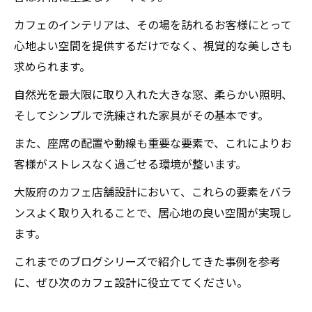
大阪府のカフェ設計 照明による快適な空間
カフェのインテリアは、その場を訪れるお客様にとって
作り
心地よい空間を提供するだけでなく、視覚的な美しさも
求められます。
カフェ店舗設計 大阪府の照明デザインのア
イデア
自然光を最大限に取り入れた大きな窓、柔らかい照明、
大阪府のカフェ設計 心地よい照明と自然光
そしてシンプルで洗練された家具がその基本です。
のバランス
また、座席の配置や動線も重要な要素で、これによりお
カフェ空間を照明で作る 大阪府の設計事例
客様がストレスなく過ごせる環境が整います。
大阪府のカフェ店舗設計訪れる人々に安らぎを
大阪府のカフェ店舗設計において、これらの要素をバラ
提供
ンスよく取り入れることで、居心地の良い空間が実現し
大阪府のカフェ店舗設計 安らぎの空間作り
ます。
の秘訣
これまでのブログシリーズで紹介してきた事例を参考
カフェ設計 大阪府の訪れる人々に心地よい
に、ぜひ次のカフェ設計に役立ててください。
空間を提供