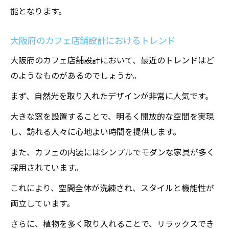
能となります。
快適なカフェ空間作り 大阪府の成功事例
大阪府のカフェでリラックスできる空間設
大阪府のカフェ店舗設計におけるトレンド
計のコツ
大阪府のカフェ店舗設計において、最近のトレンドはど
リラックスできるカフェ店舗設計 大阪府の
のようなものがあるのでしょうか。
秘訣
まず、自然光を取り入れたデザインが非常に人気です。
大阪府のカフェ設計 心地よい空間作りのア
イデア
大きな窓を設置することで、明るく開放的な空間を実現
カフェ店舗設計 大阪府でのリラックス空間
し、訪れる人々に心地よい時間を提供します。
の実現方法
また、カフェの内装にはシンプルでモダンな家具が多く
大阪府のカフェ店舗設計家具とインテリアの選
採用されています。
び方
これにより、空間全体が洗練され、スタイルと機能性が
カフェ店舗設計 大阪府の家具選びのポイン
両立しています。
ト
さらに、植物を多く取り入れることで、リラックスでき
大阪府のカフェ店舗インテリアデザインの