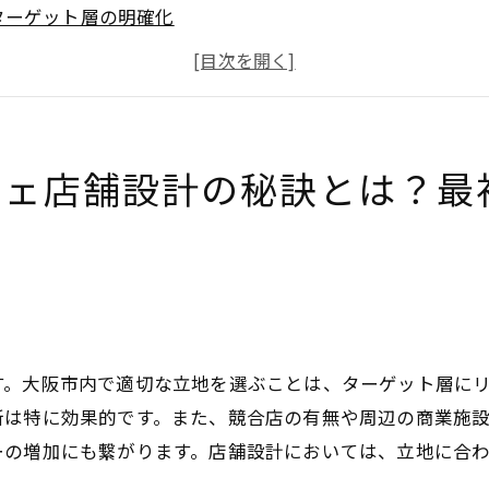
ターゲット層の明確化
コンセプト設計の基本
予算とコスト管理
法規制と許可の取得方法
スケジュール管理と工期の調整
フェ店舗設計の秘訣とは？最
的なカフェを作るための大阪市の店舗設計の基本要素
外観デザインの工夫
インテリアデザインのポイント
照明計画の重要性
家具と装飾の選び方
す。大阪市内で適切な立地を選ぶことは、ターゲット層に
音響とBGMの工夫
所は特に効果的です。また、競合店の有無や周辺の商業施
メニューと店舗設計の連動
ーの増加にも繋がります。店舗設計においては、立地に合
市でのカフェ店舗設計：空間の魅力を最大化する方法