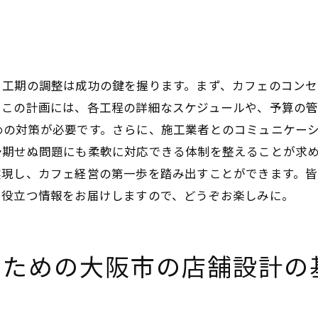
子供連れの家族に優しい設計
ワークスペースとしてのカフェ活用
市のカフェ店舗設計で重視すべきポイントとその理由
安全性と衛生管理
と工期の調整は成功の鍵を握ります。まず、カフェのコン
顧客のリピート率を高める工夫
。この計画には、各工程の詳細なスケジュールや、予算の
スタッフの働きやすさ
めの対策が必要です。さらに、施工業者とのコミュニケー
エコとサステナビリティ
予期せぬ問題にも柔軟に対応できる体制を整えることが求
実現し、カフェ経営の第一歩を踏み出すことができます。
ブランドイメージの確立
に役立つ情報をお届けしますので、どうぞお楽しみに。
競合店との差別化
するカフェの秘訣：大阪市の店舗設計で知っておくべきこ
地域コミュニティとの関係
るための大阪市の店舗設計の
オンラインとオフラインの融合
プロモーションとマーケティング戦略