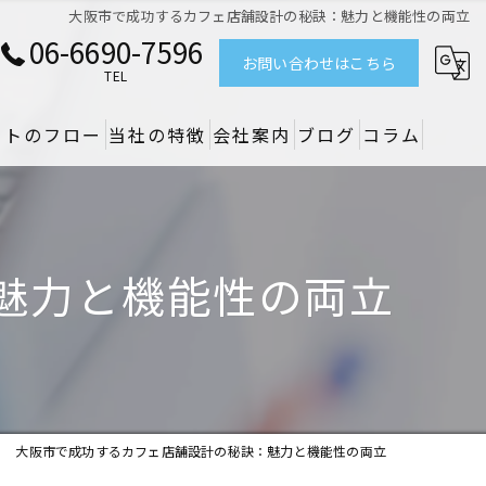
大阪市で成功するカフェ店舗設計の秘訣：魅力と機能性の両立
06-6690-7596
お問い合わせはこちら
TEL
クトのフロー
当社の特徴
会社案内
ブログ
コラム
リノベーション
デザイン
魅力と機能性の両立
設備
原状回復
空調
大阪市で成功するカフェ店舗設計の秘訣：魅力と機能性の両立