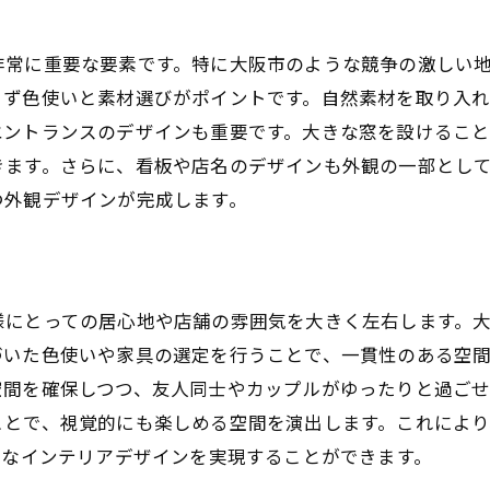
テクノロジーの活用
アフターサービスと顧客フォロー
非常に重要な要素です。特に大阪市のような競争の激しい
継続的な改善とフィードバックの活用
まず色使いと素材選びがポイントです。自然素材を取り入
エントランスのデザインも重要です。大きな窓を設けるこ
きます。さらに、看板や店名のデザインも外観の一部とし
つ外観デザインが完成します。
様にとっての居心地や店舗の雰囲気を大きく左右します。
づいた色使いや家具の選定を行うことで、一貫性のある空
空間を確保しつつ、友人同士やカップルがゆったりと過ごせ
ことで、視覚的にも楽しめる空間を演出します。これによ
的なインテリアデザインを実現することができます。