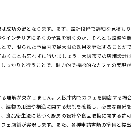
市で居心地の良いカフェを作るための店舗設計の工夫
お客様目線での店舗設計
理は成功の鍵となります。まず、設計段階で詳細な見積も
快適な座席配置
装やインテリアに多くの予算を割くのか、それとも設備や
空調と温度管理の工夫
ことで、限られた予算内で最大限の効果を発揮することが
エントランスとエクステリアの工夫
ておくことも忘れずに行いましょう。大阪市での店舗設計
トイレやパウダールームの設計
をしっかりと行うことで、魅力的で機能的なカフェの実現
アクセシビリティとユニバーサルデザイン
ェ店舗設計のコツ：大阪市での具体的なレイアウトアイデ
小スペースの有効活用
する理解が欠かせません。大阪市内でカフェを開店する場
カウンター席とテーブル席のバランス
は、建物の用途や構造に関する規制を確認し、必要な設備
ブース席の設置方法
に、食品衛生法に基づく厨房の設計や食品取扱に関する許
テイクアウトスペースの工夫
カフェ店舗が実現します。また、各種申請書類の準備と提