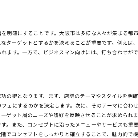
ゾーニングと動線計画
多目的スペースの活用
自然素材とグリーンの取り入れ方
層を明確にすることです。大阪市は多様な人々が集まる都
プライバシーと開放感のバランス
主なターゲットとするかを決めることが重要です。例えば
季節感を感じさせるデザイン
られます。一方で、ビジネスマン向けには、打ち合わせが
地域特性を活かすデザイン
ェ店舗設計の成功例：大阪市での実践的アプローチ
成功事例から学ぶポイント
実際の店舗のビフォー&アフター
成功の鍵となります。まず、店舗のテーマやスタイルを明
顧客の声を反映させたデザイン
カフェにするのかを決定します。次に、そのテーマに合わ
業者との連携方法
ターゲット層のニーズや嗜好を反映させることが求められ
です。また、コンセプトに沿ったメニューやサービスも重
トレンドを取り入れた設計例
段階でコンセプトをしっかりと確立することで、魅力的で
失敗例から学ぶべきこと