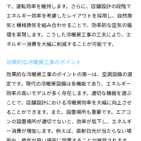
で、運転効率を維持します。さらに、店舗設計の段階で
省エネのためのエアコン設定温度
エネルギー効率を考慮したレイアウトを採用し、自然換
エアコンメンテナンスで電気代を削減
気と機械換気を組み合わせることで、効率的な空気の循
省エネに役立つメンテナンスチェックリス
環を実現します。こうした冷暖房工事の工夫により、エ
ト
ネルギー消費を大幅に削減することが可能です。
エアコンの寿命を延ばす省エネメンテナン
ス
効果的な冷暖房工事のポイント
プロのメンテナンスで省エネ効果を最大化
効果的な冷暖房工事のポイントの第一は、空調設備の選
エアコンの使用頻度と省エネのバランス
定です。現代の冷暖房設備は多機能であり、エネルギー
空調設備の寿命を延ばすための配管点検の必要
効率の高いモデルが多く存在します。適切な機器を選ぶ
性
ことで、店舗設計における冷暖房効率を大幅に向上させ
配管点検が空調設備の寿命に与える影響
ることができます。また、設置場所も重要です。エアコ
配管の劣化を防ぐ点検方法
ンの設置場所が適切でないと、効率が低下し、エネルギ
ー消費が増加します。例えば、直射日光が当たらない場
適切な配管点検でトラブルを未然に防ぐ
所や、換気が良い場所に設置することが推奨されます。