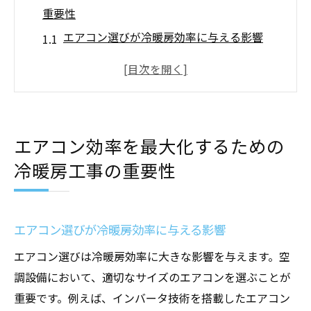
重要性
エアコン選びが冷暖房効率に与える影響
適切な冷暖房工事でエネルギー消費を削減
効果的な冷暖房工事のポイント
プロの冷暖房工事がもたらす利点
冷暖房工事後のメンテナンスの重要性
エアコン効率を最大化するための
エアコン効率を上げる設置場所の選び方
冷暖房工事の重要性
空調設備の定期メンテナンスが店舗設計に与え
る影響
定期メンテナンスで店舗空間の快適さを維
エアコン選びが冷暖房効率に与える影響
持
エアコン選びは冷暖房効率に大きな影響を与えます。空
店舗設計におけるメンテナンスの重要性
調設備において、適切なサイズのエアコンを選ぶことが
空調設備のメンテナンスと店舗のエネルギ
重要です。例えば、インバータ技術を搭載したエアコン