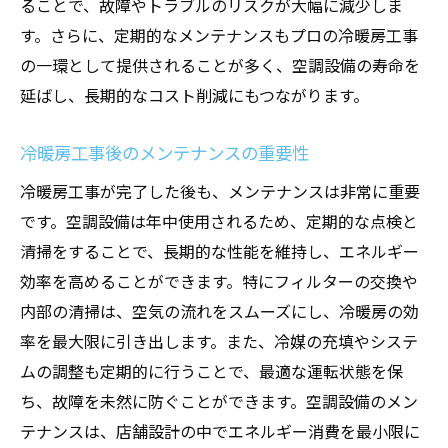
ることで、故障やトラブルのリスクが大幅に減少しま
の立て方
す。さらに、定期的なメンテナンスもプロの冷暖房工事
効果的なメンテナンス計画の作成方法
の一環として提供されることが多く、空調設備の寿命を
店舗設計と空調設備メンテナンスの連携
延ばし、長期的なコスト削減にもつながります。
メンテナンス計画が店舗運営に与える影響
長期的な空調設備メンテナンス計画の立て
冷暖房工事後のメンテナンスの重要性
方
冷暖房工事が完了した後も、メンテナンスは非常に重要
プロのアドバイスを受けたメンテナンス計
です。空調設備は年中使用されるため、定期的な点検と
画
清掃をすることで、長期的な性能を維持し、エネルギー
メンテナンス計画で店舗のエネルギー効率
効率を高めることができます。特にフィルターの交換や
を向上
内部の清掃は、空気の流れをスムーズにし、冷暖房の効
率を最大限に引き出します。また、冷媒の充填やシステ
エアコンメンテナンスのプロが教える快適な環
ムの調整も定期的に行うことで、最適な運転状態を保
境を保つ秘訣
ち、故障を未然に防ぐことができます。空調設備のメン
快適な環境を保つためのエアコン設定
テナンスは、店舗設計の中でエネルギー消費を最小限に
エアコンメンテナンスで快適さを維持