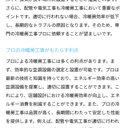
配管点検のタイミングと頻度
さらに、配管や電気工事も冷暖房工事において重要なポ
配管点検でエアコン効率を維持する方法
イントです。適切に行われない場合、冷暖房効率が低下
プロによる配管点検の重要性
し、長期的なトラブルの原因となります。そのため、専
冷暖房工事のプロがおすすめするエネルギー効
門の冷暖房工事プロに依頼することが望ましいです。
率の高い空調設備
最新のエネルギー効率の高い空調設備紹介
プロの冷暖房工事がもたらす利点
省エネ空調設備の選び方
プロによる冷暖房工事には多くの利点があります。ま
エネルギー効率を上げる空調設備の特徴
ず、効率的な空調設備の選定と設置が可能です。プロは
プロが選ぶ空調設備のメリット
最新の技術と知識を持っており、エネルギー効率の高い
空調設備を提案し、適切に設置することができます。こ
導入前に知っておきたい省エネ空調設備情
れにより、店舗設計における冷暖房効率が向上し、エネ
報
ルギー消費を削減することができます。また、プロの冷
空調設備の設置でエネルギー効率を高める
暖房工事は品質が高く、長期間にわたって安定した性能
方法
を提供します。例えば、配管や電気工事が適切に行われ
店舗設計における空調設備のメンテナンス計画