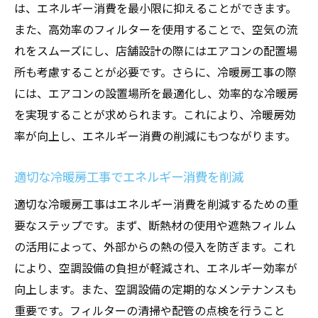
ー効率
は、エネルギー消費を最小限に抑えることができます。
メンテナンスを怠ると店舗に及ぶ影響
また、高効率のフィルターを使用することで、空気の流
店舗設計と空調設備の相互関係
れをスムーズにし、店舗設計の際にはエアコンの配置場
所も考慮することが必要です。さらに、冷暖房工事の際
定期的な点検がもたらす店舗の長期的なメ
には、エアコンの設置場所を最適化し、効率的な冷暖房
リット
を実現することが求められます。これにより、冷暖房効
冷暖房工事プロが教えるフィルター清掃のコツ
率が向上し、エネルギー消費の削減にもつながります。
と頻度
フィルター清掃の基本的な手順
適切な冷暖房工事でエネルギー消費を削減
フィルター清掃のベストタイミング
適切な冷暖房工事はエネルギー消費を削減するための重
プロおすすめのフィルター清掃ツール
要なステップです。まず、断熱材の使用や遮熱フィルム
フィルター清掃でエアコン効率を高める
の活用によって、外部からの熱の侵入を防ぎます。これ
定期的なフィルター清掃の重要性
により、空調設備の負担が軽減され、エネルギー効率が
フィルターの状態をチェックする方法
向上します。また、空調設備の定期的なメンテナンスも
エアコンメンテナンスで省エネを実現する方法
重要です。フィルターの清掃や配管の点検を行うこと