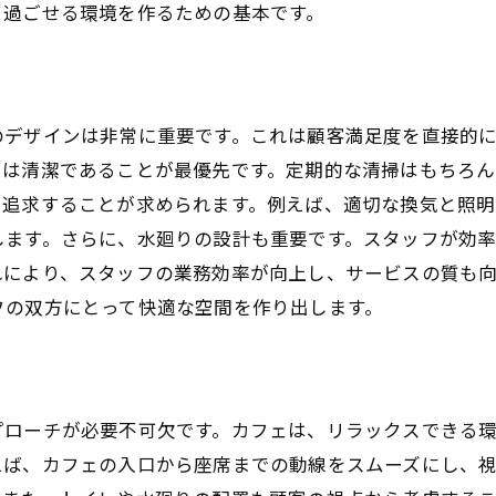
て過ごせる環境を作るための基本です。
トイレの広さと配置を考慮する
清潔感を保つための素材選び
機能性を高める設備の導入
のデザインは非常に重要です。これは顧客満足度を直接的
おしゃれでリラックスできるデザイン
レは清潔であることが最優先です。定期的な清掃はもちろ
トイレの照明と空間演出
を追求することが求められます。例えば、適切な換気と照明
水廻りの動線を工夫する
します。さらに、水廻りの設計も重要です。スタッフが効
顧客満足度を高めるカフェのトイレと水廻りの重要性
れにより、スタッフの業務効率が向上し、サービスの質も
トイレの清潔さがリピーターを生む
フの双方にとって快適な空間を作り出します。
快適なトイレ利用が顧客滞在時間を延ばす
トイレのデザインが口コミに影響を与える
水廻りの快適さがスタッフのサービス向上に寄与
プローチが必要不可欠です。カフェは、リラックスできる
トイレの利用しやすさが顧客体験を向上させる
えば、カフェの入口から座席までの動線をスムーズにし、
常に清潔を保つためのメンテナンス方法