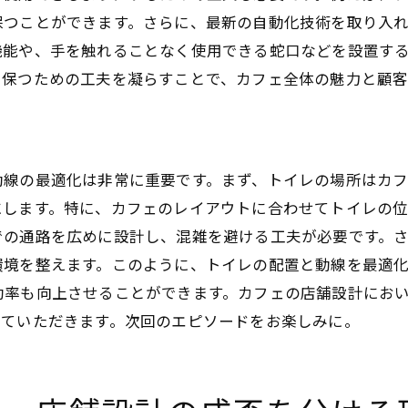
トイレの現代的なデザインと機能
保つことができます。さらに、最新の自動化技術を取り入
常に清潔を保つための清掃計画
機能や、手を触れることなく使用できる蛇口などを設置す
トイレと水廻りの設計でカフェの魅力をアップさせる方法
を保つための工夫を凝らすことで、カフェ全体の魅力と顧
おしゃれなデザインで差をつける
快適なトイレ利用を提供するための工夫
水廻りのデザインがカフェ全体の雰囲気を決める
動線の最適化は非常に重要です。まず、トイレの場所はカ
環境に優しい設備を取り入れる
にします。特に、カフェのレイアウトに合わせてトイレの
トイレの待ち時間を軽減する対策
での通路を広めに設計し、混雑を避ける工夫が必要です。
トイレと水廻りの一貫したデザイン
環境を整えます。このように、トイレの配置と動線を最適
カフェの店舗設計におけるトイレと水廻りの最適な配置と
効率も向上させることができます。カフェの店舗設計にお
来客動線を考慮したトイレの配置
せていただきます。次回のエピソードをお楽しみに。
スタッフと顧客の動線を分ける重要性
スペースを有効活用した水廻り設計