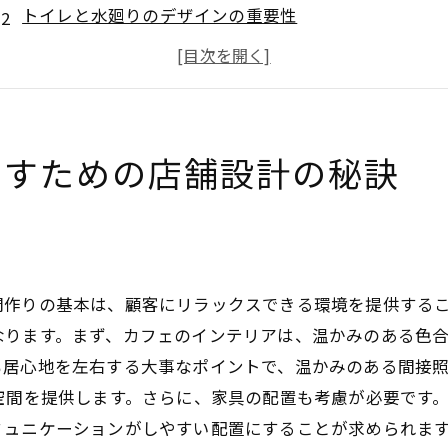
トイレと水廻りのデザインの重要性
顧客目線で考える店舗設計
スタッフの作業効率を高める設計
清潔感を保つための工夫
トイレの配置と動線の最適化
出すための店舗設計の秘訣
トイレと水廻りがカフェ店舗設計の成否を分ける理由
顧客満足度に直結する清潔さ
トイレの機能性がもたらす快適さ
水廻りの効率的な設計でコスト削減
間作りの基本は、顧客にリラックスできる環境を提供する
スタッフの働きやすさを確保する重要性
なります。まず、カフェのインテリアは、温かみのある色
トイレのデザインがカフェ全体の印象を左右する
も居心地を左右する大事なポイントで、温かみのある間接
空間を提供します。さらに、家具の配置も考慮が必要です
エコロジー視点からの水廻り設計
ミュニケーションがしやすい配置にすることが求められま
居心地の良いカフェを作るためのトイレと水廻りの設計ポ