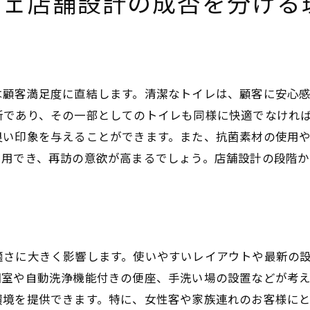
フェ店舗設計の成否を分ける
トイレのプライバシーを確保する方法
トイレと水廻りの配置で快適性を向上
周辺設備との連携を考えた配置
は顧客満足度に直結します。清潔なトイレは、顧客に安心
所であり、その一部としてのトイレも同様に快適でなけれ
良い印象を与えることができます。また、抗菌素材の使用
利用でき、再訪の意欲が高まるでしょう。店舗設計の段階
適さに大きく影響します。使いやすいレイアウトや最新の
個室や自動洗浄機能付きの便座、手洗い場の設置などが考
環境を提供できます。特に、女性客や家族連れのお客様に