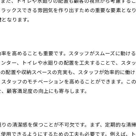
。また、トイレや水廻りの配置も顧客の視点から考慮する
スタッフの効率性を向上させるカフェの水廻り設計
リラックスできる雰囲気を作り出すための重要な要素とな
鍵となります。
作業動線を考慮した配置
効率的な設備配置で業務をスムーズに
スタッフ専用トイレの設置の重要性
清掃のしやすい設計で労力を軽減
効率を高めることも重要です。スタッフがスムーズに動け
省スペースでも機能的な水廻り設計
ウンター、トイレや水廻りの配置を工夫することで、スタ
スの配置や収納スペースの充実も、スタッフが効率的に働け
ストレスフリーの作業環境を作る
、スタッフのモチベーションを高めることができます。こ
カフェにおけるトイレの清潔さと機能性が求められる理由
せ、顧客満足度の向上にも寄与します。
清潔なトイレが顧客の心に与える安心感
機能的なトイレで快適な利用体験を提供
トイレの衛生管理がカフェの評判に直結
廻りの清潔感を保つことが不可欠です。まず、定期的な清
アクセシビリティを考慮したトイレ設計
に使用できるようにするための工夫も必要です。例えば、