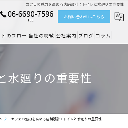
カフェの魅力を高める店舗設計：トイレと水廻りの重要性
06-6690-7596
お問い合わせはこちら
TEL
クトのフロー
当社の特徴
会社案内
ブログ
コラム
リノベーション
デザイン
と水廻りの重要性
設備
原状回復
空調
ム
カフェの魅力を高める店舗設計：トイレと水廻りの重要性