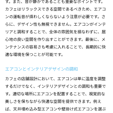
す。また、音が静かであることも重要なポイントです。
最新のエアコン技術を活用する方法
カフェはリラックスできる空間であるべきため、エアコ
エアコン設備と他の設備との連携
ンの運転音が煩わしくならないよう注意が必要です。さ
エアコンでリラックス空間を提供するカフェ店
らに、デザイン性も無視できません。エアコンがインテ
舗設計の極意
リアと調和することで、全体の雰囲気を損なわずに、居
リラックス空間を実現するエアコン配置
心地の良い空間を作り出すことができます。最後に、メ
エアコンの温度設定と快適さの関係
ンテナンスの容易さも考慮に入れることで、長期的に快
お客様の満足度を高めるエアコン設計
適な環境を保つことが可能です。
エアコンによる湿度管理の重要性
エアコンとインテリアデザインの調和
エアコンと照明の組み合わせ
エアコン設備の定期メンテナンス
カフェの店舗設計において、エアコンは単に温度を調整
するだけでなく、インテリアデザインとの調和も重要で
す。適切な場所にエアコンを配置することで、視覚的な
美しさを保ちながら快適な空間を提供できます。例え
ば、天井埋め込み型エアコンや壁掛け式エアコンを選ぶ