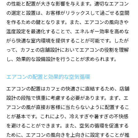
エアコンの高さと冷暖房効率の関係
の性能と配置が大きな影響を与えます。適切なエアコン
の選定と設置は、お客様がリラックスして過ごせる空間
エアコンと店内装飾のバランス
を作るための鍵となります。また、エアコンの風向きや
カフェ店舗設計で考慮すべきエアコンの選び方
温度設定を最適化することで、エネルギー効率を高めな
と配置方法
がら快適な室内環境を提供することが可能です。したが
エアコン選びの基本知識
って、カフェの店舗設計においてエアコンの役割を理解
店舗の広さに応じたエアコンの選定
し、効果的な設備設計を行うことが求められます。
季節ごとのエアコン選びのポイント
エアコンの種類とその特徴
エアコンの配置と効果的な空気循環
エアコンの配置と空間の快適性
エアコンの配置はカフェの快適さに直結するため、店舗
エアコン設置時の注意点
設計の段階で慎重に考慮する必要があります。まず、エ
エアコンで季節ごとの快適さを保つカフェの店
アコンの風が直接お客様に当たらないように配置するこ
舗設計
とが基本です。これにより、冷えすぎや暑すぎの不快感
を避けることができます。また、空気の循環を促進する
夏場の快適空間を作るエアコン設計
ために、エアコンの風向きを上向きに設定することが推
冬場の暖かさを確保するエアコン配置