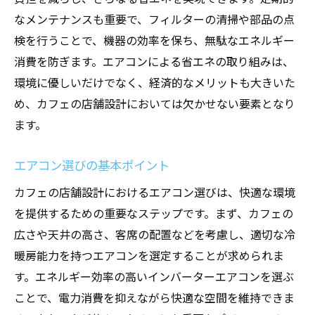
イント
なメンテナンスも重要で、フィルターの清掃や部品の点
風の流れを考慮したエアコン配置
検を行うことで、機器の効率を保ち、無駄なエネルギー
店舗全体の風の循環を計画する
消費を防ぎます。エアコンによる省エネの取り組みは、
環境に優しいだけでなく、経済的なメリットも大きいた
お客様の快適さを重視した風向き調整
め、カフェの店舗設計においては欠かせない要素となり
エアコンと自然風の組み合わせ
ます。
エアコンによる冷暖房の均一化
風の流れを最適化するための補助設備
エアコン選びの基本ポイント
快適なカフェ空間を作るためのエアコン設備設
カフェの店舗設計におけるエアコン選びは、快適な環境
計の基本
を提供するための重要なステップです。まず、カフェの
エアコン設備設計の基本知識
広さや天井の高さ、客席の配置などを考慮し、適切な冷
店舗の規模に応じたエアコン選定
暖房能力を持つエアコンを選定することが求められま
エアコン設備の省エネ設計
す。エネルギー効率の高いインバーターエアコンを選ぶ
エアコン設備設計のトラブル対策
ことで、電力消費を抑えながら快適な空間を維持できま