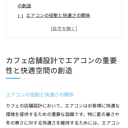
の創造
エアコンの役割と快適さの関係
エアコンの配置と効果的な空気循環
エアコンによる省エネとコスト削減
エアコン選びの基本ポイント
エアコンとインテリアデザインの調和
カフェ店舗設計でエアコンの重要
エアコンメンテナンスの重要性
性と快適空間の創造
快適なカフェを実現するためのエアコン配置の
コツ
エアコン配置の基本原則
エアコンの役割と快適さの関係
お客様の座席配置とエアコンの位置
カフェの店舗設計において、エアコンはお客様に快適な
エアコンの風向きと店舗全体の快適さ
環境を提供するための重要な設備です。特に夏の暑さや
複数エアコンの効果的な配置方法
冬の寒さに対する快適さを維持するためには、エアコン