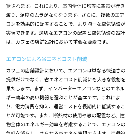
奨されます。これにより、室内全体に均等に空気が行き
春と秋の中間季節に対応するエアコン調整
渡り、温度のムラがなくなります。さらに、複数のエア
季節ごとのエアコンメンテナンスの重要性
コンを効果的に配置することで、より均一な空気循環が
エアコンと併用する補助設備の選定
実現できます。適切なエアコンの配置と空気循環の設計
年間を通じた快適空間を実現する方法
は、カフェの店舗設計において重要な要素です。
エアコン設置でお客様に満足感を提供するカフ
ェ設計の秘訣
エアコンによる省エネとコスト削減
お客様のニーズを反映したエアコン設計
カフェの店舗設計において、エアコンは単なる快適さの
エアコンによる快適な温度管理
提供だけでなく、省エネとコスト削減にも大きな役割を
果たします。まず、インバーターエアコンなどのエネル
店内の雰囲気を損なわないエアコン配置
ギー効率の高い機器を選ぶことが基本です。これによ
エアコンと空気清浄機の併用効果
り、電力消費を抑え、運営コストを長期的に低減するこ
エアコンの静音性とお客様の快適さ
とが可能です。また、断熱材の使用や窓の配置など、建
エアコンがもたらすリラックス効果
物全体のエネルギー効率を考慮することで、エアコンの
風の流れを最適化するカフェのエアコン設計ポ
負担を減らし、さらなる省エネを実現できます。定期的