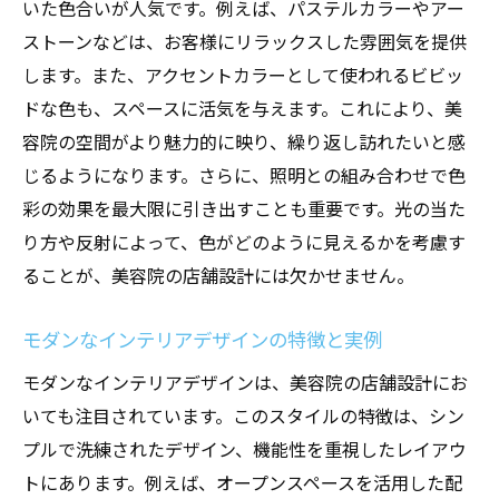
いた色合いが人気です。例えば、パステルカラーやアー
お客様の動線を考慮したレイアウトの工夫
ストーンなどは、お客様にリラックスした雰囲気を提供
多機能なカウンターデザインと機能性
します。また、アクセントカラーとして使われるビビッ
収納スペースの確保と整理整頓のアイディア
ドな色も、スペースに活気を与えます。これにより、美
容院の空間がより魅力的に映り、繰り返し訪れたいと感
快適な待合スペースの作り方
じるようになります。さらに、照明との組み合わせで色
スタッフの働きやすさを考えたバックヤー
彩の効果を最大限に引き出すことも重要です。光の当た
ドの設計
り方や反射によって、色がどのように見えるかを考慮す
リラックス空間を提供する美容院の革新的な店
ることが、美容院の店舗設計には欠かせません。
舗設計アイディア
リラクゼーション効果を高める音響設計
モダンなインテリアデザインの特徴と実例
アロマと照明の組み合わせで癒しの空間を
モダンなインテリアデザインは、美容院の店舗設計にお
作る
いても注目されています。このスタイルの特徴は、シン
プライバシーを確保した施術スペースの工
プルで洗練されたデザイン、機能性を重視したレイアウ
夫
トにあります。例えば、オープンスペースを活用した配