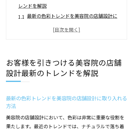
レンドを解説
最新の色彩トレンドを美容院の店舗設計に
取り入れる方法
モダンなインテリアデザインの特徴と実例
サステナブルな素材選びと環境に配慮した
店舗設計
お客様を引きつける美容院の店舗
スマートデザイン：デジタル技術の活用方
設計最新のトレンドを解説
法
未来志向の照明デザインとその効果
トレンドを超えた個性派デザインのアプロ
最新の色彩トレンドを美容院の店舗設計に取り入れる
ーチ
方法
美容院の店舗設計で成功するためのデザインと
美容院の店舗設計において、色彩は非常に重要な役割を
機能性のポイント
果たします。最近のトレンドでは、ナチュラルで落ち着
効果的なゾーニングとフロアプランの設計