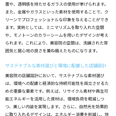
自然素材を活用したリラックス空間の提案
置や、透明感を持たせるガラスの使用が挙げられます。
外界を遮断する静寂と安らぎのスペース
また、金属やガラスといった素材を使用することで、ク
多目的ルームの活用で個別対応を強化
リーンでプロフェッショナルな印象を与えることができ
ます。実例としては、ミニマリズムを取り入れた空間
美容院の店舗設計独自性と快適性を両立する方
や、モノトーンのカラーシームを用いたデザインが考え
法
られます。これにより、美容院の空間は、洗練された雰
独自のブランドイメージを反映したデザイ
囲気と居心地の良さを兼ね備えたものになります。
ン
快適な椅子と家具選びのポイント
サステナブルな素材選びと環境に配慮した店舗設計
顧客のニーズに応える柔軟なレイアウト
美容院の店舗設計において、サステナブルな素材選び
季節感を取り入れたインテリアの工夫
は、環境への配慮と経済的な持続可能性を両立させるた
アートとデザインで差別化を図る方法
めの重要な要素です。例えば、リサイクル素材や再生可
視覚的魅力と機能性のバランスを取る
能エネルギーを活用した資材は、環境負荷を軽減しつ
魅力的な美容院を作るための店舗設計ガイド
つ、美しい内装を実現します。さらに、自然光を効果的
初めての店舗設計プロジェクトの進め方
に取り入れるデザインは、エネルギー消費を削減し、快