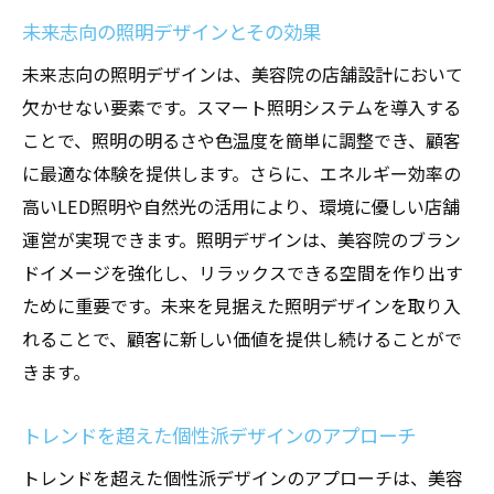
未来志向の照明デザインとその効果
デザインとブランディングが一体となる重
要性
未来志向の照明デザインは、美容院の店舗設計において
欠かせない要素です。スマート照明システムを導入する
サステナブルな店舗設計がもたらす長期的
ことで、照明の明るさや色温度を簡単に調整でき、顧客
なメリット
に最適な体験を提供します。さらに、エネルギー効率の
将来の成長を見据えた柔軟な設計の必要性
高いLED照明や自然光の活用により、環境に優しい店舗
最新トレンドを取り入れた美容院の店舗設計の
運営が実現できます。照明デザインは、美容院のブラン
秘訣
ドイメージを強化し、リラックスできる空間を作り出す
カスタマイズ可能なモジュールデザインの
ために重要です。未来を見据えた照明デザインを取り入
活用
れることで、顧客に新しい価値を提供し続けることがで
テクノロジーとインテリアの融合による新
きます。
しい体験
エコフレンドリーな建材とその選び方
トレンドを超えた個性派デザインのアプローチ
感性に訴える色彩とテクスチャの組み合わ
トレンドを超えた個性派デザインのアプローチは、美容