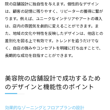
せ
院の店舗設計に独自性を与えます。個性的なデザイン
地域特性を反映したローカルデザインの魅
は、顧客の記憶に残りやすく、リピーターの獲得に繋が
力
ります。例えば、ユニークなインテリアやアートの導入
トレンドを先取りするための情報収集のコ
は、店内の雰囲気を劇的に変えることができます。ま
ツ
た、地域の文化や特性を反映したデザインは、他店との
差別化を図る上で有効です。トレンドを追うだけでな
美容院の店舗設計でお客様を魅了する空間づく
く、自店の強みやコンセプトを明確に打ち出すことで、
りのコツ
長期的な成功を目指すことができます。
五感に働きかける空間デザインのアイディ
ア
インスタグラム映えするフォトジェニック
美容院の店舗設計で成功するため
スポット
のデザインと機能性のポイント
季節ごとのデコレーションとイベントの提
案
温かみのある素材と色の調和を追求
効果的なゾーニングとフロアプランの設計