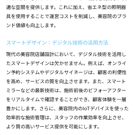
適な空間を提供します。これに加え、省エネ型の照明器
予算管理とコストパフォーマンスの追求
具を使用することで運営コストを削減し、美容院のブラ
設計プロセスにおける顧客フィードバック
ンド価値も向上します。
の重要性
適切な施工業者の選び方とコミュニケーシ
スマートデザイン：デジタル技術の活用方法
ョン
現代の美容院店舗設計において、デジタル技術を活用し
完成後のメンテナンスとアップデートの計
たスマートデザインは欠かせません。例えば、オンライ
画
ン予約システムやデジタルサイネージは、顧客の利便性
成功事例から学ぶ設計のヒントと秘訣
を高め、サービスの質を向上させます。また、スマート
美容院の成功を左右する店舗設計の重要性とは
ミラーなどの最新技術は、施術前後のビフォーアフター
外観デザインが持つ第一印象の影響
をリアルタイムで確認することができ、顧客体験を一層
インテリアデザインが顧客の満足度に与え
豊かにします。さらに、美容院内のIoTデバイスを使った
る影響
効率的な施術管理は、スタッフの作業効率を向上させ、
機能的なレイアウトが業務効率に直結する
より質の高いサービス提供を可能にします。
理由