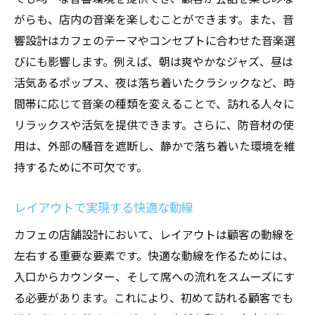
アート作品で空間に変化を
がらも、店内の音楽を楽しむことができます。また、音
回遊性を高める動線設計
響設計はカフェのテーマやコンセプトに合わせた音楽選
カフェ店舗設計のプロが教える雰囲気の作り方
びにも影響します。例えば、朝は爽やかなジャズ、昼は
テーマに合った照明選びのテクニック
活気あるポップス、夜は落ち着いたクラシックなど、時
ナチュラルカラーで演出する落ち着き
間帯に応じて音楽の種類を変えることで、訪れる人々に
動きを考慮した空間ゾーニング
リラックスや活気を提供できます。さらに、防音材の使
用は、外部の騒音を遮断し、静かで落ち着いた環境を維
季節ごとのデコレーションアイデア
持するために不可欠です。
音楽がもたらす空間の一体感
プロが勧めるディテールへのこだわり
レイアウトで実現する快適な動線
理想のカフェ空間を創る店舗設計のノウハウ
カフェの店舗設計において、レイアウトは顧客の動線を
顧客満足度を高める設計ポイント
左右する重要な要素です。快適な動線を作るためには、
柔軟性を持たせた空間デザイン
入口からカウンター、そして席への流れをスムーズにす
持続可能なデザインの実践例
る必要があります。これにより、初めて訪れる顧客でも
個性を引き出すカフェ設計のトレンド