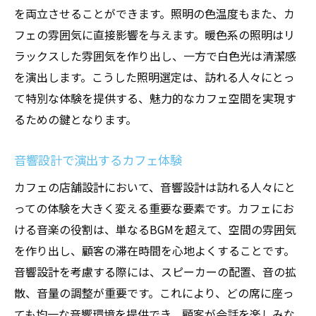
長時間の居心地を考慮した家具選び
を両立させることができます。照明の色温度もまた、カ
自然素材で実現するカフェ店舗設計の温もり
フェの雰囲気に直接影響を与えます。暖色系の照明はリ
ラックスした雰囲気を作り出し、一方で白色光は清潔感
木材を活かした温かみのあるデザイン
を演出します。こうした照明選定は、訪れる人々にとっ
石材の質感を取り入れた高級感
て特別な体験を提供する、魅力的なカフェ空間を実現す
緑を効果的に配置したリラックス空間
るための鍵となります。
環境に優しい素材選びのポイント
自然素材で感じる季節感の演出
音響設計で演出するカフェ体験
持続可能なデザインの取り組み
カフェの店舗設計において、音響設計は訪れる人々にと
カフェ店舗設計で訪れる人々を魅了する方法
っての体験を大きく変える重要な要素です。カフェにお
視覚的なインパクトを与えるエントランス
ける音楽の役割は、単なるBGMを超えて、空間の雰囲気
ディスプレイで表現するテーマ性
を作り出し、顧客の滞在時間を心地よくすることです。
音響設計を考慮する際には、スピーカーの配置、音の拡
音楽と香りで演出する居心地の良さ
散、音量の調整が重要です。これにより、どの席に座っ
サインやグラフィックでブランドを表現
ても均一な音響環境を提供でき、顧客が会話を楽しみな