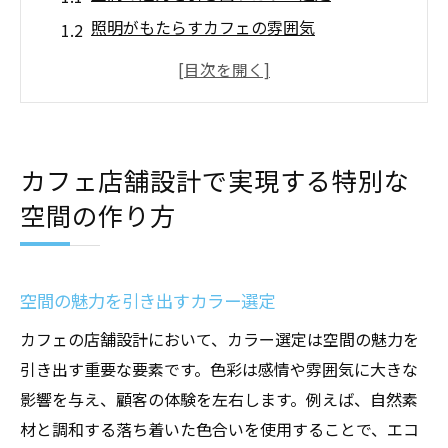
照明がもたらすカフェの雰囲気
音響設計で演出するカフェ体験
レイアウトで実現する快適な動線
プライバシーを考慮した席配置
アクセントウォールで個性を演出
カフェ店舗設計で実現する特別な
カフェ店舗設計の第一歩:コンセプト選定の重要
空間の作り方
性
成功するコンセプトとは何か
ターゲット顧客に合わせたテーマ設定
空間の魅力を引き出すカラー選定
コンセプトを引き立てるデザイン要素
カフェの店舗設計において、カラー選定は空間の魅力を
競合との差別化を図るための工夫
引き出す重要な要素です。色彩は感情や雰囲気に大きな
ブランドイメージを反映した空間作り
影響を与え、顧客の体験を左右します。例えば、自然素
材と調和する落ち着いた色合いを使用することで、エコ
ストーリー性のあるコンセプトの提案