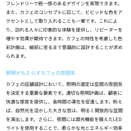
フレンドリーで統一感のあるデザインを実現できます。
魅力的なカフェを作る店舗設計の秘訣
また、カフェのコンセプトに応じて、ビビッドな色をア
五感で楽しむ空間の作り方
クセントとして取り入れることも一案です。これによ
光と影を利用したデザイン
り、訪れる人々に印象的な体験を提供し、リピーターを
ユニークな空間を演出するアイデア
増やす効果が期待できます。カフェの特性を考慮した色
素材の選び方で変わる空間の印象
彩計画は、細部に至るまで意識的に設計することが求め
開放感を持たせる設計手法
られます。
カフェの魅力を高める装飾の選び方
照明がもたらすカフェの雰囲気
家具選びが鍵!カフェ店舗設計のポイント
カフェの店舗設計において、照明の選定は空間の雰囲気
機能性とデザイン性を兼ね備えた家具選び
を決定する重要な要素です。適切な照明計画は、顧客に
素材が与える空間の印象
快適な感覚を提供し、長時間の滞在を促進します。例え
色調バランスを考えた家具配置
ば、自然光を活かした大きな窓は、明るく開放的な空間
コンセプトに合った家具スタイルの選定
を演出します。さらに、夜間には調光機能を備えたLED
多様な座席タイプで演出する雰囲気
ライトを使用することで、柔らかな光とエネルギー効率