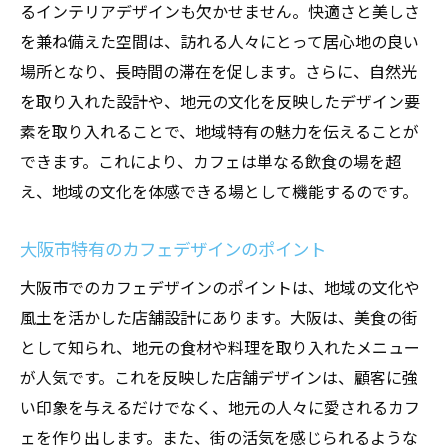
るインテリアデザインも欠かせません。快適さと美しさ
おしゃれでリラックスできるカフェ店舗設計の
を兼ね備えた空間は、訪れる人々にとって居心地の良い
ポイント
場所となり、長時間の滞在を促します。さらに、自然光
快適さを追求したレイアウトの工夫
を取り入れた設計や、地元の文化を反映したデザイン要
おしゃれなインテリア設計のヒント
素を取り入れることで、地域特有の魅力を伝えることが
リラックスできる音楽と香りの選び方
できます。これにより、カフェは単なる飲食の場を超
家具配置で生まれる心地よい空間
え、地域の文化を体感できる場として機能するのです。
照明デザインで雰囲気を演出する方法
大阪市特有のカフェデザインのポイント
季節感を取り入れたデザインの工夫
成功するカフェ店舗設計に必要なインテリアデ
大阪市でのカフェデザインのポイントは、地域の文化や
ザイン
風土を活かした店舗設計にあります。大阪は、美食の街
として知られ、地元の食材や料理を取り入れたメニュー
カフェ店舗における色彩の重要性
が人気です。これを反映した店舗デザインは、顧客に強
素材選びで魅力を高める方法
い印象を与えるだけでなく、地元の人々に愛されるカフ
動線設計で効率性を向上させる
ェを作り出します。また、街の活気を感じられるような