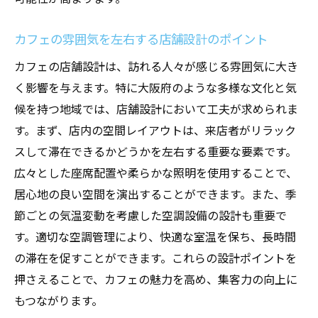
大阪府の気温変動に対応したカフェの空調設計
とは
カフェの雰囲気を左右する店舗設計のポイント
大阪府の四季に応じた効率的な空調設計
カフェの店舗設計は、訪れる人々が感じる雰囲気に大き
地域特性を活かした空調システムの設計事
く影響を与えます。特に大阪府のような多様な文化と気
例
候を持つ地域では、店舗設計において工夫が求められま
気温変動と空調設計の関係性の理解
す。まず、店内の空間レイアウトは、来店者がリラック
スして滞在できるかどうかを左右する重要な要素です。
気候変動に対応した持続可能な空調設計
広々とした座席配置や柔らかな照明を使用することで、
大阪府での季節ごとの空調管理のポイント
居心地の良い空間を演出することができます。また、季
異常気象時におけるカフェの空調設計の工
節ごとの気温変動を考慮した空調設備の設計も重要で
夫
す。適切な空調管理により、快適な室温を保ち、長時間
季節ごとに異なるカフェの空調設備の選び方
の滞在を促すことができます。これらの設計ポイントを
四季に合わせた最適な空調設備の選定基準
押さえることで、カフェの魅力を高め、集客力の向上に
季節ごとの空調設備の運用方法と注意点
もつながります。
カフェのコンセプトと調和する空調設備選