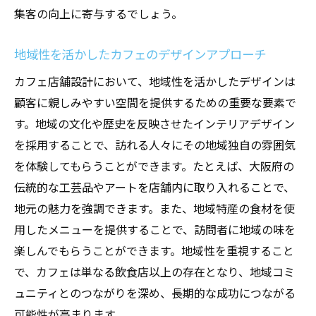
快適な空間を作るための温湿度管理の重要
集客の向上に寄与するでしょう。
性
空調設計における風量と風向の調整方法
地域性を活かしたカフェのデザインアプローチ
カフェのブランドイメージと調和した空調
カフェ店舗設計において、地域性を活かしたデザインは
設計
顧客に親しみやすい空間を提供するための重要な要素で
エアコンの配置と風の流れがカフェの居心地を
す。地域の文化や歴史を反映させたインテリアデザイン
左右する
を採用することで、訪れる人々にその地域独自の雰囲気
効果的なエアコン配置で得られるメリット
を体験してもらうことができます。たとえば、大阪府の
伝統的な工芸品やアートを店舗内に取り入れることで、
風の流れを活かしたカフェの雰囲気作り
地元の魅力を強調できます。また、地域特産の食材を使
エアコンの配置による省エネ効果の最大化
用したメニューを提供することで、訪問者に地域の味を
カフェ内の温度ムラを防ぐための設計手法
楽しんでもらうことができます。地域性を重視すること
エアコン配置が顧客満足度に与える影響
で、カフェは単なる飲食店以上の存在となり、地域コミ
空調システム設計におけるシミュレーショ
ュニティとのつながりを深め、長期的な成功につながる
ンの活用
可能性が高まります。