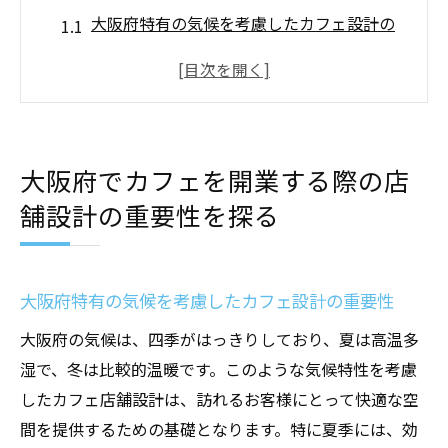
大阪府特有の気候を考慮したカフェ設計の
重要性
店舗設計がカフェの成功に与える影響
地域性を活かしたカフェのデザインアプロ
ーチ
大阪府でカフェを開業する際の店
カフェの雰囲気を左右する店舗設計のポイ
舗設計の重要性を探る
ント
集客力を高めるための店舗設計戦略
持続可能なカフェ設計のためのエコフレン
大阪府特有の気候を考慮したカフェ設計の重要性
ドリーなアイデア
大阪府の気候は、四季がはっきりしており、夏は高温多
カフェ店舗設計における空調設備の基礎知識と
湿で、冬は比較的温暖です。このような気候特性を考慮
応用
したカフェ店舗設計は、訪れるお客様にとって快適な空
空調設備がカフェに与える快適さへの影響
間を提供するための基礎となります。特に夏季には、効
基本的な空調設備の構成要素とその役割