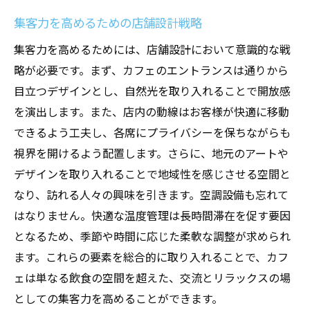
び
集客力を高めるための店舗設計戦略
最新技術を取り入れた省エネ型空調設備
集客力を高めるためには、店舗設計において意識的な戦
長期的視点での空調設備の選択と導入
略が必要です。まず、カフェのエントランスは通りから
目立つデザインとし、自然光を取り入れることで開放感
空調設備の選び方とその後のメンテナンス
を演出します。また、店内の動線はお客様が快適に移動
計画
できるよう工夫し、各席にプライバシーを保ちながらも
訪れるお客様に快適さを提供するカフェ店舗設
視界を開けるよう配置します。さらに、地元のアートや
計の秘訣
デザインを取り入れることで地域性を感じさせる空間と
顧客の心理を理解した店舗設計の実践例
なり、訪れる人々の興味を引きます。空調設備も忘れて
カフェ体験を高めるためのインテリアデザ
はなりません。快適な温度管理は長時間滞在を促す要因
イン
となるため、季節や時間に応じた柔軟な調整が求められ
訪問者の快適さを追求するための空間レイ
ます。これらの要素を総合的に取り入れることで、カフ
アウト
ェは単なる飲食の空間を超えた、交流とリラックスの場
顧客満足度を向上させるための設計要素
としての集客力を高めることができます。