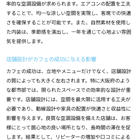
率的な空調設備が求められます。エアコンの配置を工夫
効率的な空調設備の設計ポイント
することで、均一な涼しい空間を実現し、客席での快適
カフェ設計における空調設備の最新トレン
さを確保することが可能です。また、自然素材を使用し
ド
た内装は、季節感を演出し、一年を通じて心地よい雰囲
エネルギー効率を高めるための空調設備選
気を提供します。
び
店舗設計がカフェの成功に与える影響
空調設備の維持管理と長期的な運用計画
カフェの成功は、立地やメニューだけでなく、店舗設計
快適なカフェ空間を実現するための空調設計の
の質によっても大きく左右されます。特に大阪府のよう
ポイント
な都市部では、限られたスペースでの効率的な設計が重
季節ごとの快適さを提供する空調設計の工
要です。店舗設計には、空間を最大限に活用する工夫が
夫
必要であり、動線設計や家具の配置が快適さと収益性に
カフェのゾーニングに応じた空調設計の実
影響を与えます。良質な空調設備を備えた店舗は、お客
例
様にとって居心地の良い場所となり、長時間の滞在を促
空調設計によるお客様の滞在時間への影響
します。結果として、リピーターの増加や口コミによる