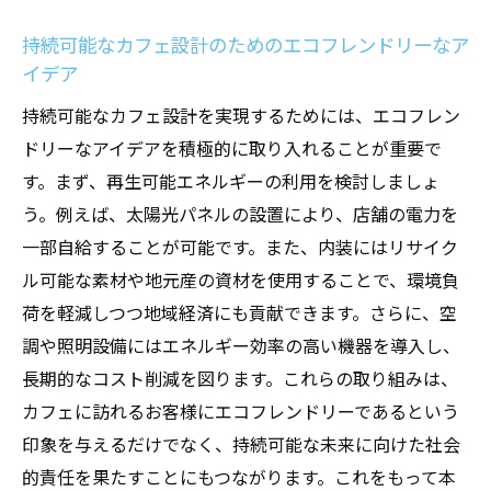
快適さを保証するための空調設備と照明計
画
持続可能なカフェ設計のためのエコフレンドリーなア
イデア
リピーターを増やすための店舗設計戦略
持続可能なカフェ設計を実現するためには、エコフレン
均一な温度を保つためのカフェの空調システム
ドリーなアイデアを積極的に取り入れることが重要で
設計
す。まず、再生可能エネルギーの利用を検討しましょ
温度ムラを防ぐ効果的な空調システムの設
う。例えば、太陽光パネルの設置により、店舗の電力を
計方法
一部自給することが可能です。また、内装にはリサイク
エネルギー効率を高めるための温度管理技
ル可能な素材や地元産の資材を使用することで、環境負
術
荷を軽減しつつ地域経済にも貢献できます。さらに、空
均一な温度を実現するための空調設備の選
調や照明設備にはエネルギー効率の高い機器を導入し、
定
長期的なコスト削減を図ります。これらの取り組みは、
全体の快適性を高めるための温度センサー
カフェに訪れるお客様にエコフレンドリーであるという
の活用
印象を与えるだけでなく、持続可能な未来に向けた社会
エアフローと温度のバランスを取る設計ア
的責任を果たすことにもつながります。これをもって本