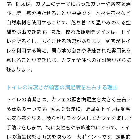
す。例えば、カフェのテーマに合ったカラーや素材を選
トイレのカラーコーディネートで雰囲気を
び、統一感を持たせることが重要です。木材や石材など
演出
自然素材を使用することで、落ち着いた温かみのある空
顧客に心地よさを提供する照明の工夫
間を演出できます。また、優れた照明デザインは、トイ
カフェのテーマに応じたトイレ装飾のアイ
レを明るくし、広く見せる効果があります。顧客がトイ
デア
レを利用する際に、居心地の良さや洗練された雰囲気を
最新技術を活用したトイレの快適性向上
感じることができれば、カフェ全体への好印象がさらに
強まります。
トイレ設計がカフェのブランディングに与
える影響
トイレの清潔さが顧客の満足度を左右する理由
カフェ店舗設計におけるトイレデザインの最適
トイレの清潔さは、カフェの顧客満足度を大きく左右す
化方法
る要素の一つです。何よりも先に、清潔なトイレは顧客
顧客の導線を考慮したトイレの配置
に安心感を与え、彼らがリラックスしてカフェを楽しむ
トイレのスペース効率を最大化する設計
手助けをします。特に女性客や家族連れにとって、トイ
店舗全体のテーマと調和したデザイン手法
レの衛生状態は再訪を決める一大ポイントです。定期的