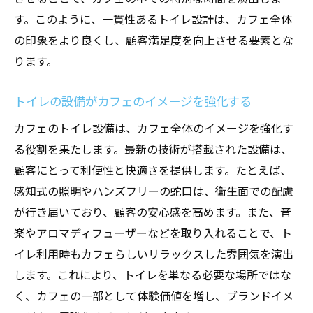
清潔感が顧客のリピート率に与える影響
す。このように、一貫性あるトイレ設計は、カフェ全体
トイレデザインとカフェのテーマの相乗効
の印象をより良くし、顧客満足度を向上させる要素とな
果
ります。
カフェ全体の印象を左右するトイレの重要
性
トイレの設備がカフェのイメージを強化する
カフェのテーマに合ったトイレ設計で顧客満足
カフェのトイレ設備は、カフェ全体のイメージを強化す
度を向上
る役割を果たします。最新の技術が搭載された設備は、
カフェのコンセプトに合ったトイレデザイ
顧客にとって利便性と快適さを提供します。たとえば、
ンの実例
感知式の照明やハンズフリーの蛇口は、衛生面での配慮
トイレ利用を楽しみの一つに変える演出法
が行き届いており、顧客の安心感を高めます。また、音
トイレのテーマ設定でカフェの印象を強化
楽やアロマディフューザーなどを取り入れることで、ト
イレ利用時もカフェらしいリラックスした雰囲気を演出
顧客の期待を超えるトイレ体験の提供
します。これにより、トイレを単なる必要な場所ではな
トイレ設計がカフェの成功に与える影響
く、カフェの一部として体験価値を増し、ブランドイメ
テーマに基づくトイレデザインのベストプ