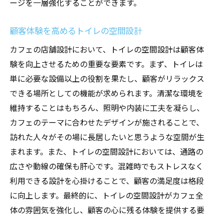
ージを一層強化することができます。
ラクティス
カフェ店舗設計で考慮すべきトイレの清潔感と
顧客体験を高めるトイレの空間設計
機能性
カフェの店舗設計において、トイレの空間設計は顧客体
抗菌素材と防汚加工で清潔感を確保する
験を向上させるための重要な要素です。まず、トイレは
機能的で使いやすいトイレの設備選び
単に必要な設備以上の役割を果たし、顧客がリラックス
顧客に安心感を与える清潔なトイレ空間
できる場所としての機能が求められます。清潔な環境を
トイレ清掃の効率化と維持管理のポイント
維持することはもちろん、照明や内装に工夫を凝らし、
衛生面を重視したトイレ設計のテクニック
カフェのテーマに合わせたデザインが施されることで、
訪れた人々がその場に長居したいと思うような空間が生
トイレの清潔感がカフェ全体の印象を左右
まれます。また、トイレの空間設計においては、通路の
する
広さや動線の確保も肝心です。混雑時でもストレスなく
統一感のあるトイレデザインでカフェの魅力を
利用できる設計を心掛けることで、顧客の満足度は格段
引き立てる
に向上します。最終的に、トイレの空間設計がカフェ全
トイレとカフェ内装のデザイン統一戦略
体の雰囲気を強化し、顧客の心に残る体験を提供する要
一貫性のあるデザインが顧客に与える影響