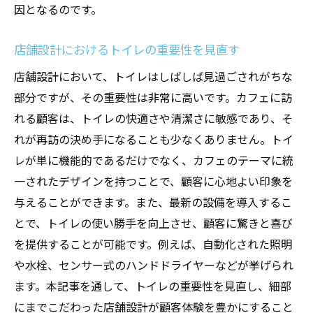
因となるのです。
カフェのイメージに合ったトイレ装飾の選
択
店舗設計におけるトイレの重要性を見直す
トイレとカフェのテーマを統一するコツ
店舗設計において、トイレはしばしば見過ごされがちな
トイレ利用時にもカフェの世界観を楽しま
部分ですが、その重要性は非常に高いです。カフェに訪
せる
れる顧客は、トイレの快適さや清潔さに敏感であり、そ
シームレスなデザインがもたらす顧客満足
れが再訪の決め手になることも少なくありません。トイ
度
レが単に機能的であるだけでなく、カフェのテーマに統
カフェの店舗設計におけるトイレの位置と配置
一されたデザインを持つことで、顧客に心地よい印象を
の重要性
与えることができます。また、最新の設備を導入するこ
とで、トイレの使い勝手を向上させ、顧客に驚きと喜び
顧客の動線を考慮したトイレ配置の工夫
を提供することが可能です。例えば、自動化された照明
トイレの適切な位置がもたらす利便性
や水栓、センサー式のハンドドライヤーなどが挙げられ
スタッフの効率を高めるトイレ配置法
ます。本記事を通して、トイレの重要性を見直し、細部
トイレへのアクセスしやすさが顧客満足度
にまでこだわった店舗設計が顧客体験を豊かにすること