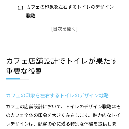
カフェの印象を左右するトイレのデザイン
戦略
トイレの清潔さが顧客の満足度を左右する
理由
カフェのテーマと一貫性を持たせたトイレ
設計
カフェ店舗設計でトイレが果たす
トイレの設備がカフェのイメージを強化す
重要な役割
る
顧客体験を高めるトイレの空間設計
店舗設計におけるトイレの重要性を見直す
カフェの印象を左右するトイレのデザイン戦略
カフェの雰囲気作りに欠かせないトイレ設計の
カフェの店舗設計において、トイレのデザイン戦略はそ
ポイント
のカフェ全体の印象を大きく左右します。魅力的なトイ
カフェと調和するトイレインテリアの選び
レデザインは、顧客の心に残る特別な体験を提供しま
方