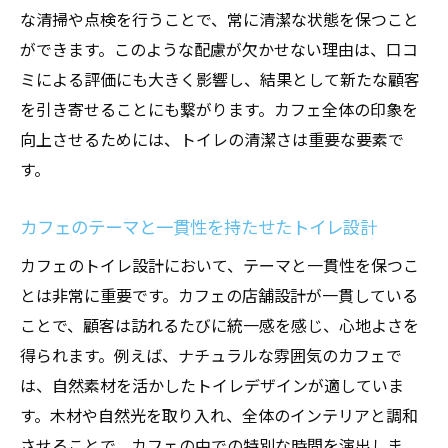
トイレ設計におけるコストパフォーマンス
な清掃や点検を行うことで、常に清潔な状態を保つこと
の追求
ができます。このような配慮が欠かせない理由は、口コ
持続可能な素材を使用したエコなトイレ設
ミによる評価にも大きく影響し、結果として新たな顧客
計
を引き寄せることにも繋がります。カフェ全体の印象を
スタッフの作業効率を考えたトイレレイア
向上させるためには、トイレの清潔さは重要な要素で
ウト
す。
トイレのデザインがカフェ全体の印象を左右す
カフェのテーマと一貫性を持たせたトイレ設計
る理由
トイレのデザインがもたらす顧客の第一印
カフェのトイレ設計において、テーマと一貫性を保つこ
象
とは非常に重要です。カフェの店舗設計が一貫している
ことで、顧客は訪れるたびに統一感を感じ、心地よさを
統一感のあるトイレが店舗のブランドイメ
得られます。例えば、ナチュラルな雰囲気のカフェで
ージを高める
は、自然素材を活かしたトイレデザインが適していま
トイレスペースの雰囲気がカフェ体験を向
す。木材や自然光を取り入れ、全体のインテリアと調和
上させる
させることで、カフェの中での特別な時間を演出しま