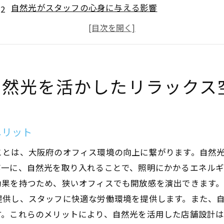
自然光がスタッフの心身に与える影響
大阪府の気候を考慮した光の取り入れ方
リラックスできる空間のための照明デザイン
自然との調和を図る店舗設計のテクニック
効率的な光の導入でリラックス空間を実現
自然光を活かしたリラックス
地域文化を取り入れた大阪府のオフィス店舗設計の魅力
地域文化を反映したデザインの重要性
大阪府の伝統を活かした店舗設計の実例
メリット
地域の特性を活かすためのデザイン戦略
ことは、大阪府のオフィス環境の向上に繋がります。自然
文化的要素を取り入れた空間の作り方
第一に、自然光を取り入れることで、照明にかかるエネル
地域文化がもたらすスタッフへの影響
効果を持つため、狭いオフィスでも開放感を演出できます
提供し、スタッフに快適な労働環境を提供します。また、
大阪府特有の素材を使ったデザイン提案
す。これらのメリットにより、自然光を活用した店舗設計
スタッフの生産性を高めるリラックスできる店舗設計のポ