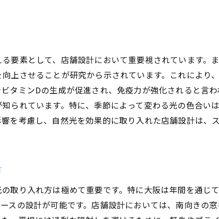
生産性向上に寄与する空間設計の要素
快適な休憩スペースの重要性
音楽と香りがもたらすリラックス効果
える要素として、店舗設計において重要視されています。
オフィス内の植物が生む癒しの空間
を向上させることが研究から示されています。これにより
レイアウト変更が生産性に与える影響
でビタミンDの生成が促進され、免疫力が強化されると言わ
スタッフの意見を反映した店舗設計
が知られています。特に、季節によって変わる光の色合い
大阪府で実現する最新トレンドを取り入れたワークスペー
影響を考慮し、自然光を効果的に取り入れた店舗設計は、
最新トレンドが生まれる背景とその影響
大阪府のオフィスで見られるデザインの潮流
トレンドを取り入れたリラックス空間の実現
方
新しい働き方に対応する店舗設計
光の取り入れ方は極めて重要です。特に大阪は年間を通じ
最新技術を活用した空間の演出例
ペースの設計が可能です。店舗設計においては、南向きの窓
未来志向のワークスペース作りの秘訣