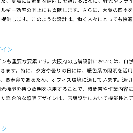
また、夏場には過剰な陽射しを避けるために、軒先やブラ
オフィス環境を快適にする店舗設計の要素と方法
ネルギー効率の向上にも貢献します。さらに、大阪の四季
を提供します。このような設計は、働く人々にとっても快
快適な環境作りのための基本要素
スタッフの健康を考えた設計ポイント
快適性を高めるための空調システム
ザイン
カスタマイズ可能な家具の選び方
色彩がもたらす心理的効果
インも重要な要素です。大阪府の店舗設計においては、自
できます。特に、夕方や曇りの日には、暖色系の照明を活
効率的なスペース利用のための工夫
く、長寿命であるため、オフィス環境に適しています。適
自然光と地域文化が融合する大阪府の店舗設計の秘密
調光機能を持つ照明を採用することで、時間帯や作業内容
自然光と文化の融合が生む独自性
した総合的な照明デザインは、店舗設計において機能性と
大阪府ならではのデザインアプローチ
融合によって生まれる空間の魅力
自然と文化が調和する空間作りの実例
ック