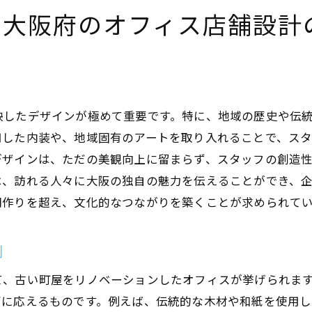
快適なリラックス空間を実現する方法
た大阪府のオフィス店舗設計
リラックススペースの設計事例と成果
今後の店舗設計におけるリラックス空間の役割
映したデザインが極めて重要です。特に、地域の歴史や伝
用した内装や、地域固有のアートを取り入れることで、ス
デザインは、ただの美観向上に留まらず、スタッフの創造
は、訪れる人々に大阪の独自の魅力を伝えることができ、
間作りを超え、文化的なつながりを築くことが求められて
例
て、古い町屋をリノベーションしたオフィスが挙げられま
ズに応えるものです。例えば、伝統的な木材や和紙を使用