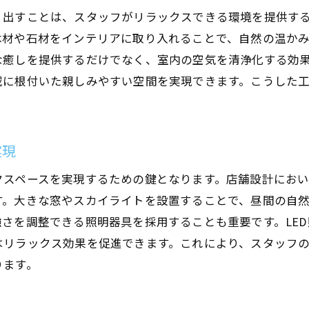
スタッフの満足度を高める融合設計
り出すことは、スタッフがリラックスできる環境を提供す
未来に向けた店舗設計の可能性
木材や石材をインテリアに取り入れることで、自然の温か
スタッフがリラックスできる大阪府の店舗設計の成功事例
な癒しを提供するだけでなく、室内の空気を清浄化する効
実際に成功したリラックス空間の紹介
域に根付いた親しみやすい空間を実現できます。こうした
スタッフからの高評価を得た設計の秘訣
。
リラックス空間の成功に必要な要素
設計プロセスでの重要なポイント
実現
成功事例に学ぶデザインの改善点
クスペースを実現するための鍵となります。店舗設計にお
今後の店舗設計に活かすべき知見
す。大きな窓やスカイライトを設置することで、昼間の自
大阪府での店舗設計で重要なリラックスできるスペース作
さを調整できる照明器具を採用することも重要です。LE
リラックススペース設計の基礎知識
はリラックス効果を促進できます。これにより、スタッフ
ります。
大阪府特有のスペース設計のポイント
スタッフの心を癒す空間作りのヒント