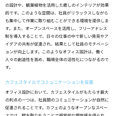
の重要ポイント
の設計や、観葉植物を活用した癒しのインテリアが効果
的です。このような空間は、社員がリラックスしながら
初期段階でのコンセプト設計の重要性
も集中して作業に取り組むことができる環境を提供しま
社員のニーズを反映したデザインプロセス
す。また、オープンスペースを活用し、フリーアドレス
持続可能な素材の使用とその利点
制を導入することで、日々の仕事の中で新しい発見やア
開放的で機能的なレイアウトの作成
イデアの共有が促進され、結果として社員のモチベーシ
五感に訴える環境作りのコツ
ョンが向上します。このようなオフィス設計は、働く
大阪府ならではの要素を取り入れる工夫
人々の創造性を高め、職場全体の活性化につながるので
大阪府のオフィス設計で生産性を上げるカフェ
す。
スタイルの要素
カフェスタイルでコミュニケーションを促進
集中力を高める照明と音楽の選び方
リラックス効果のある家具とその配置
オフィス設計において、カフェスタイルがもたらす最大
の利点の一つは、社員間のコミュニケーションが自然に
フレキシブルな働き方をサポートする空間
促進されることです。カフェのようなオープンなスペー
社員の健康を考慮したデザイン
スでは、壁を取り払うことで視覚的な開放感を得られ、