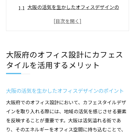
大阪の活気を生かしたオフィスデザインの
ポイント
社員のモチベーションを高める空間作り
カフェスタイルでコミュニケーションを促
進
大阪府のオフィス設計にカフェス
リラックス効果で生産性向上
タイルを活用するメリット
大阪特有の文化を取り入れたデザインの重
要性
カフェスタイルがもたらす職場環境の変革
大阪の活気を生かしたオフィスデザインのポイント
カフェスタイルがオフィス設計に与えるクリエ
大阪府でのオフィス設計において、カフェスタイルデザ
イティブな影響
インを取り入れる際には、地域の活気を感じさせる要素
創造性を刺激する空間のレイアウト
を反映することが重要です。大阪は活気溢れる街であ
カフェスタイルが持つ独特のインスピレー
り、そのエネルギーをオフィス空間に持ち込むことで、
ション