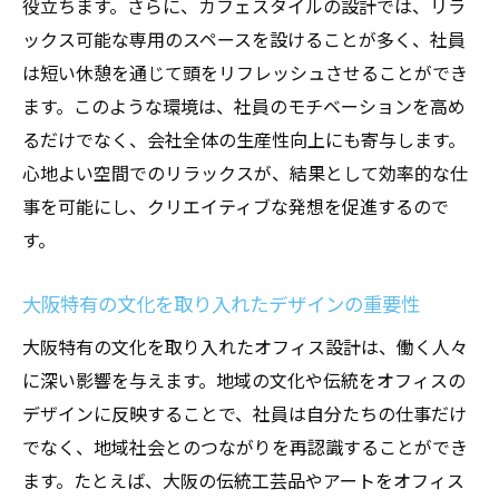
役立ちます。さらに、カフェスタイルの設計では、リラ
環境に配慮した素材の選択
ックス可能な専用のスペースを設けることが多く、社員
管理とメンテナンスを考えた設計
は短い休憩を通じて頭をリフレッシュさせることができ
ます。このような環境は、社員のモチベーションを高め
カフェスタイル導入の成功事例
るだけでなく、会社全体の生産性向上にも寄与します。
大阪府での実践的な導入ステップ
心地よい空間でのリラックスが、結果として効率的な仕
カフェスタイルのオフィス設計がもたらす未来
事を可能にし、クリエイティブな発想を促進するので
の働き方
す。
フレキシブルな働き方を実現するデザイン
ワークライフバランスを支える環境
大阪特有の文化を取り入れたデザインの重要性
次世代の働き方を支えるオフィス設計
大阪特有の文化を取り入れたオフィス設計は、働く人々
イノベーションを促進する空間の重要性
に深い影響を与えます。地域の文化や伝統をオフィスの
大阪府での新しい働き方の展望
デザインに反映することで、社員は自分たちの仕事だけ
カフェスタイルが導く働き方改革
でなく、地域社会とのつながりを再認識することができ
ます。たとえば、大阪の伝統工芸品やアートをオフィス