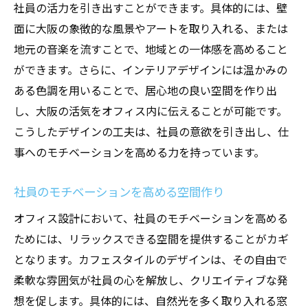
社員の活力を引き出すことができます。具体的には、壁
大阪の文化を映し出すデザインの魅力
面に大阪の象徴的な風景やアートを取り入れる、または
社員のアイディアを引き出す環境設計
地元の音楽を流すことで、地域との一体感を高めること
カフェスタイルで新しい働き方を提案
ができます。さらに、インテリアデザインには温かみの
ある色調を用いることで、居心地の良い空間を作り出
コミュニティスペースとしての活用法
し、大阪の活気をオフィス内に伝えることが可能です。
大阪特有の文化を反映したオフィス設計のカフ
こうしたデザインの工夫は、社員の意欲を引き出し、仕
ェスタイル事例
事へのモチベーションを高める力を持っています。
地元アーティストと連携したデザイン事例
大阪の伝統工芸を取り入れたインテリア
社員のモチベーションを高める空間作り
地域特産品を活用したオフィスカフェ
オフィス設計において、社員のモチベーションを高める
歴史的建築をリノベーションした事例
ためには、リラックスできる空間を提供することがカギ
現代的デザインと伝統の融合
となります。カフェスタイルのデザインは、その自由で
オフィス設計に地元文化を反映する意義
柔軟な雰囲気が社員の心を解放し、クリエイティブな発
オフィス設計でカフェスタイルを取り入れる際
想を促します。具体的には、自然光を多く取り入れる窓