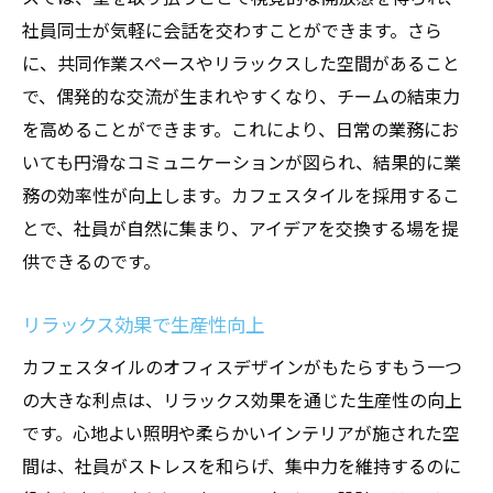
エネルギーを引き出す配色の工夫
社員同士が気軽に会話を交わすことができます。さら
コミュニケーションを促進するレイアウト
に、共同作業スペースやリラックスした空間があること
カフェスタイルが生み出すリラックス空間での
で、偶発的な交流が生まれやすくなり、チームの結束力
社員の活性化
を高めることができます。これにより、日常の業務にお
心地よい空間がもたらすストレス軽減効果
いても円滑なコミュニケーションが図られ、結果的に業
休憩時間の質を高めるデザインの工夫
務の効率性が向上します。カフェスタイルを採用するこ
とで、社員が自然に集まり、アイデアを交換する場を提
クリエイティブな発想を引き出す環境作り
供できるのです。
自然素材を使用した癒しの空間
大阪府の気候に適した快適な設計
リラックス効果で生産性向上
社員の満足度を向上させる要素
カフェスタイルのオフィスデザインがもたらすもう一つ
大阪のオフィス設計におけるカフェスタイルの
の大きな利点は、リラックス効果を通じた生産性の向上
実現方法
です。心地よい照明や柔らかいインテリアが施された空
プロジェクトの初期段階でのプランニング
間は、社員がストレスを和らげ、集中力を維持するのに
地域の特性を活かしたデザインの秘訣