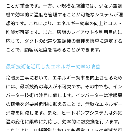
ことが重要です。一方、小規模な店舗では、少ない空調
従業員の作業効率を高める冷暖房システム
機で効率的に温度を管理することが可能なシステムが理
温度差を最小限に抑えるシステムの導入
想的です。これにより、エネルギー効率の向上とコスト
騒音を抑えた快適な音環境の提供
削減が可能です。また、店舗のレイアウトや利用目的に
空気清浄機能付きのシステムで健康維持
応じて、ダクトの配置や空調機の機種を慎重に選定する
環境規制に対応した持続可能な設備
ことで、顧客満足度を高めることができます。
大阪府での空調設備選びで顧客満足度を高める
最新技術を活用したエネルギー効率の改善
顧客を引きつける温度調整のコツ
口コミで話題を呼ぶ空調システム
冷暖房工事において、エネルギー効率を向上させるため
には、最新技術の導入が不可欠です。その中でも、イン
定期的なメンテナンスで設備の信頼性確保
バーター技術は注目に値します。インバーターは冷暖房
地域特性を考慮した設備選び
の稼働を必要最低限に抑えることで、無駄なエネルギー
エコ意識の高い顧客へのアプローチ
消費を削減します。また、ヒートポンプシステムは外気
快適性を追求した差別化戦略
温の変化に柔軟に対応し、効率的に熱交換を行います。
四季に対応した冷暖房工事で経費削減を狙う
これにより、店舗設計においても運営コストの削減が可