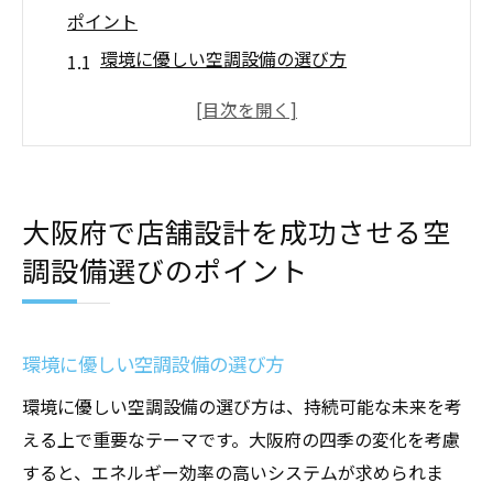
ポイント
環境に優しい空調設備の選び方
店舗の規模に合わせたシステム選定の重要
性
最新技術を活用したエネルギー効率の改善
空調設備の配置で快適性を最大化
大阪府で店舗設計を成功させる空
メンテナンスのしやすさを考慮した選び方
調設備選びのポイント
大阪府特有の気候に対応する空調システム
冷暖房工事でお店の魅力を引き出す方法とは
デザイン性と機能性を兼ね備えた工事
環境に優しい空調設備の選び方
顧客体験を向上させる温度管理
環境に優しい空調設備の選び方は、持続可能な未来を考
工事時期の選定で営業への影響を最小化
える上で重要なテーマです。大阪府の四季の変化を考慮
施工のプロに依頼するメリット
すると、エネルギー効率の高いシステムが求められま