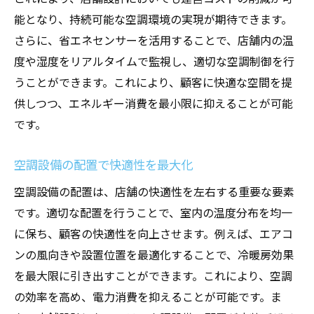
季節ごとの運用方法で効率アップ
能となり、持続可能な空調環境の実現が期待できます。
多機能空調システムの導入メリット
さらに、省エネセンサーを活用することで、店舗内の温
度や湿度をリアルタイムで監視し、適切な空調制御を行
自動制御システムで手間を省く
うことができます。これにより、顧客に快適な空間を提
省エネのための賢い日常管理
供しつつ、エネルギー消費を最小限に抑えることが可能
長期的なコスト削減を見据えた設備選定
です。
季節に応じた適切なメンテナンス方法
店舗設計における理想的な空調設備の配置術
空調設備の配置で快適性を最大化
店舗のレイアウトに応じた効率的な配置
空調設備の配置は、店舗の快適性を左右する重要な要素
空気の流れを考慮した配置デザイン
です。適切な配置を行うことで、室内の温度分布を均一
視覚的にも美しい設備の配置例
に保ち、顧客の快適性を向上させます。例えば、エアコ
冷暖房の効果を高めるゾーニング技術
ンの風向きや設置位置を最適化することで、冷暖房効果
を最大限に引き出すことができます。これにより、空調
空調設備の配置で生み出す顧客の満足度
の効率を高め、電力消費を抑えることが可能です。ま
省スペースで機能を最大限に活かす配置