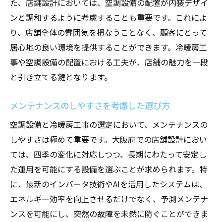
た、店舗設計においては、空調設備の配置が内装デザイ
大阪府の事例から学ぶ最適な冷暖房工事の手法
ンと調和するように考慮することも重要です。これによ
成功事例に学ぶ空調システムの選び方
り、店舗全体の雰囲気を損なうことなく、顧客にとって
地域特性を考慮した工事の工夫
居心地の良い環境を提供することができます。冷暖房工
施工中のトラブルを防ぐ計画手法
事や空調設備の配置における工夫が、店舗の魅力を一段
顧客の声を反映した工事事例
と引き立てる鍵となります。
環境に配慮した冷暖房工事の実践例
メンテナンスのしやすさを考慮した選び方
未来の技術を取り入れた最新事例
空調設備と冷暖房工事の選定において、メンテナンスの
しやすさは極めて重要です。大阪府での店舗設計におい
ては、四季の変化に対応しつつ、長期にわたって安定し
た運用を可能にする設備を選ぶことが求められます。特
に、最新のインバータ技術やAIを活用したシステムは、
エネルギー効率を向上させるだけでなく、予測メンテナ
ンスを可能にし、突然の故障を未然に防ぐことができま