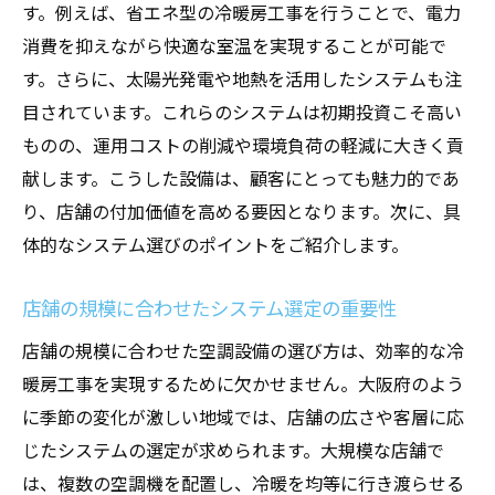
アフターサービスの充実度がもたらす安心
す。例えば、省エネ型の冷暖房工事を行うことで、電力
感
消費を抑えながら快適な室温を実現することが可能で
す。さらに、太陽光発電や地熱を活用したシステムも注
冷暖房工事がもたらす長期的な利益
目されています。これらのシステムは初期投資こそ高い
エネルギー効率を高める大阪府の空調設備の秘
ものの、運用コストの削減や環境負荷の軽減に大きく貢
訣
献します。こうした設備は、顧客にとっても魅力的であ
省エネ性能の高い設備の導入事例
り、店舗の付加価値を高める要因となります。次に、具
断熱材の活用で室温を安定化
体的なシステム選びのポイントをご紹介します。
効率的な風の流れを生む設計方法
大阪府の補助金制度を活用した導入例
店舗の規模に合わせたシステム選定の重要性
太陽光との併用でさらに効率アップ
店舗の規模に合わせた空調設備の選び方は、効率的な冷
定期的なシステムチェックで性能維持
暖房工事を実現するために欠かせません。大阪府のよう
快適な店舗環境を実現するための冷暖房工事の
に季節の変化が激しい地域では、店舗の広さや客層に応
重要性
じたシステムの選定が求められます。大規模な店舗で
は、複数の空調機を配置し、冷暖を均等に行き渡らせる
顧客満足度と売上の関係性