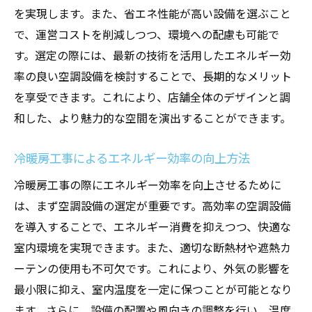
コスト削減に貢献する空調設備の賢い選び
を実現します。また、省エネ性能が高い設備を選ぶこと
方
で、運営コストを削減しつつ、環境への配慮も可能で
最新の省エネ技術を用いた空調設備のメリ
す。選定の際には、最新の技術を活用したエネルギー効
ット
率の良い空調設備を検討することで、長期的なメリット
エネルギー効率を高める空調設備のアップ
を享受できます。これにより、店舗全体のデザインと調
デート方法
和した、より魅力的な空間を演出することができます。
四季に応じた冷暖房工事で顧客体験を向上
冷暖房工事によるエネルギー効率の向上方法
季節ごとに異なる空調ニーズへの対応法
冷暖房工事の際にエネルギー効率を向上させるために
四季折々の快適空間を提供する冷暖房工事
は、まず空調設備の選定が重要です。高効率の空調設備
季節変動を見越した空調設備のメンテナン
を導入することで、エネルギー消費を抑えつつ、快適な
ス計画
室内環境を実現できます。また、適切な断熱材や遮熱カ
顧客満足度向上に寄与する四季対応型空調
ーテンの使用も不可欠です。これにより、外気の影響を
設計
最小限に抑え、室内温度を一定に保つことが可能となり
季節に応じた温度管理の自動化技術
ます。さらに、設備の配置や風向きの調整を行い、温度