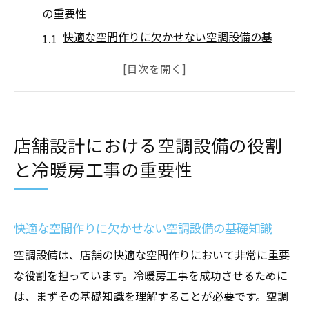
の重要性
快適な空間作りに欠かせない空調設備の基
礎知識
店舗設計と統合する空調設備の選定ポイン
ト
冷暖房工事によるエネルギー効率の向上方
店舗設計における空調設備の役割
法
と冷暖房工事の重要性
顧客満足度を高めるための空調設備配置の
最適化
冷暖房工事と店舗の長期的な運営計画
快適な空間作りに欠かせない空調設備の基礎知識
地域特性を考慮した空調設備のカスタマイ
空調設備は、店舗の快適な空間作りにおいて非常に重要
ズ
な役割を担っています。冷暖房工事を成功させるために
理想的な温度環境を実現する最新の空調設備技
は、まずその基礎知識を理解することが必要です。空調
術