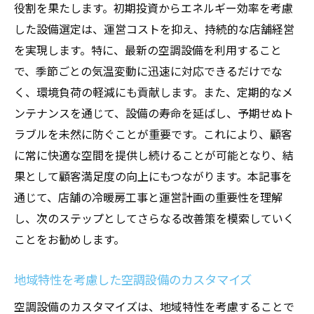
役割を果たします。初期投資からエネルギー効率を考慮
効果
した設備選定は、運営コストを抑え、持続的な店舗経営
空調設備と店舗設計の調和がもたらす快適空間
を実現します。特に、最新の空調設備を利用すること
空調設備とインテリアの融合による快適空
で、季節ごとの気温変動に迅速に対応できるだけでな
間の創造
く、環境負荷の軽減にも貢献します。また、定期的なメ
店舗設計に空調設備を組み込む際の注意点
ンテナンスを通じて、設備の寿命を延ばし、予期せぬト
空調設備が生む顧客が過ごしやすい空間設
ラブルを未然に防ぐことが重要です。これにより、顧客
計
に常に快適な空間を提供し続けることが可能となり、結
空調設備と店舗デザインの調和が集客に与
果として顧客満足度の向上にもつながります。本記事を
える影響
通じて、店舗の冷暖房工事と運営計画の重要性を理解
快適空間を演出するための空調設備統合戦
し、次のステップとしてさらなる改善策を模索していく
略
ことをお勧めします。
空調設備と店舗の調和を考えた設計プロセ
地域特性を考慮した空調設備のカスタマイズ
ス
冷暖房工事がもたらす集客力アップの秘訣
空調設備のカスタマイズは、地域特性を考慮することで