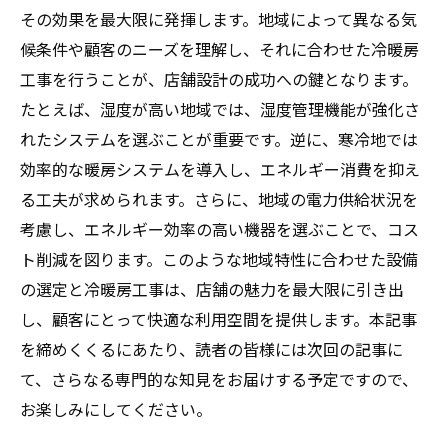
その効果を最大限に発揮します。地域によって異なる気
空調設備を活用した顧客満足度向上策
候条件や顧客のニーズを理解し、それに合わせた冷暖房
冷暖房工事による長時間滞在を促進する方
工事を行うことが、店舗設計の成功への鍵となります。
法
たとえば、湿度が高い地域では、湿度管理機能が強化さ
空調設備リニューアルによる集客効果の事
れたシステムを選ぶことが重要です。逆に、寒冷地では
例紹介
効率的な暖房システムを導入し、エネルギー消費を抑え
顧客の再来店意欲を引き出す温度環境作り
る工夫が求められます。さらに、地域の電力供給状況を
空調設備が店舗集客力に与える影響とその
考慮し、エネルギー効率の高い機器を選ぶことで、コス
対策
ト削減を図ります。このような地域特性に合わせた設備
冷暖房工事を通じた店舗の魅力強化ポイン
の選定と冷暖房工事は、店舗の魅力を最大限に引き出
ト
し、顧客にとって快適な利用空間を提供します。本記事
地域特性を活かしたフレキシブルな空調設備導
を締めくくるにあたり、読者の皆様には次回の記事に
入法
て、さらなる専門的な知見をお届けする予定ですので、
お楽しみにしてください。
地域ごとの気候に適した空調設備選定基準
フレキシブルな空調設備が可能にする地域