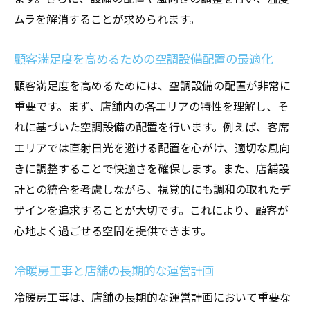
四季対応型空調設備の導入事例とその効果
ムラを解消することが求められます。
店舗のイメージアップに寄与する空調設備のデ
ザイン
顧客満足度を高めるための空調設備配置の最適化
空調設備と店舗デザインの統一感を高める
顧客満足度を高めるためには、空調設備の配置が非常に
方法
重要です。まず、店舗内の各エリアの特性を理解し、そ
デザイン性の高い空調設備が店舗に与える
れに基づいた空調設備の配置を行います。例えば、客席
影響
エリアでは直射日光を避ける配置を心がけ、適切な風向
店舗のブランディングに貢献する空調設備
きに調整することで快適さを確保します。また、店舗設
の選び方
計との統合を考慮しながら、視覚的にも調和の取れたデ
ザインを追求することが大切です。これにより、顧客が
視覚的な魅力を高める空調設備の最新トレ
心地よく過ごせる空間を提供できます。
ンド
店舗の雰囲気に溶け込む空調設備デザイン
冷暖房工事と店舗の長期的な運営計画
の秘訣
冷暖房工事は、店舗の長期的な運営計画において重要な
空調設備のデザインが顧客に与える心理的