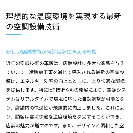
特化型店舗設計
理想的な温度環境を実現する最新
地域特性を考慮した空調設備の最新事例
の空調設備技術
地域ごとのニーズに応える空調設備導入計
画
地域特性に合わせた空調設備カスタマイズ
新しい空調技術が店舗設計に与える影響
のメリット
近年の空調技術の革新は、店舗設計に多大な影響を与え
地域環境に適した空調設備導入のコツ
ています。冷暖房工事を通じて導入される最新の空調設
備は、エネルギー効率の向上とともに、より快適な環境
を提供します。特にIoT技術やAIの発展により、空調シス
テムはリアルタイムで環境に応じた自動調整が可能とな
り、店舗内の快適性が飛躍的に向上しました。これによ
り、顧客は常に快適な温度環境を享受することができ、
店舗の魅力が増すのです。また、デザインと調和した空