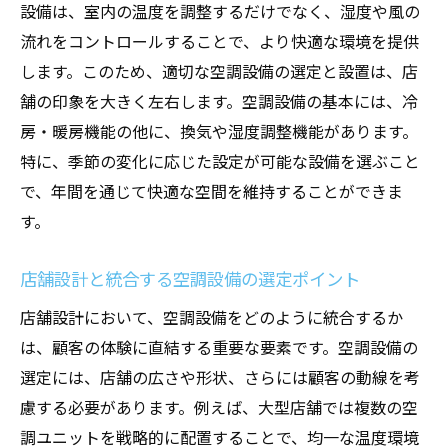
設備は、室内の温度を調整するだけでなく、湿度や風の
新しい空調技術が店舗設計に与える影響
流れをコントロールすることで、より快適な環境を提供
省エネと快適性を両立する最新の空調シス
します。このため、適切な空調設備の選定と設置は、店
テム
舗の印象を大きく左右します。空調設備の基本には、冷
スマート空調技術による温度管理の効率化
房・暖房機能の他に、換気や湿度調整機能があります。
最新技術を用いた四季対応型空調設備の導
特に、季節の変化に応じた設定が可能な設備を選ぶこと
入
で、年間を通じて快適な空間を維持することができま
先進的な空調設備がもたらす店舗の差別化
す。
理想的な温度環境を実現するための技術ト
店舗設計と統合する空調設備の選定ポイント
レンド
店舗設計において、空調設備をどのように統合するか
エネルギー効率を考慮した空調設備の選び方
は、顧客の体験に直結する重要な要素です。空調設備の
エネルギー効率の高い空調設備の選定基準
選定には、店舗の広さや形状、さらには顧客の動線を考
環境に優しい冷暖房工事の実践法
慮する必要があります。例えば、大型店舗では複数の空
省エネを実現するための空調設備配置戦略
調ユニットを戦略的に配置することで、均一な温度環境