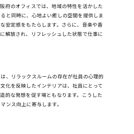
大阪府のオフィスでは、地域の特性を活かした
ルーム
えると同時に、心地よい癒しの空間を提供しま
的な安定感をもたらします。さらに、音楽や香
的に解放され、リフレッシュした状態で仕事に
では、リラックスルームの存在が社員の心理的
計
の文化を反映したインテリアは、社員にとって
創造的な発想を促す場ともなります。こうした
ーマンス向上に寄与します。