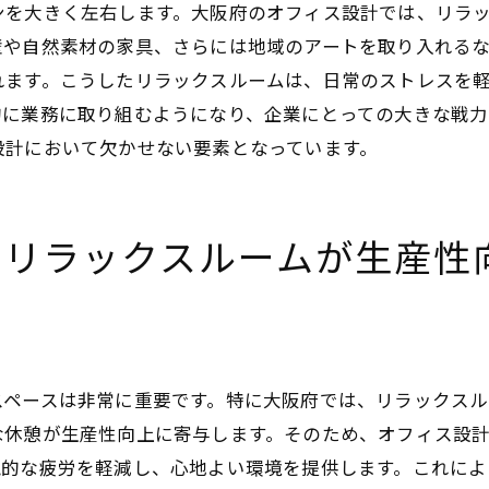
リラクゼーションとコミュニケーションの融合
ンを大きく左右します。大阪府のオフィス設計では、リラ
社員が求めるリラックス環境の特徴
壁や自然素材の家具、さらには地域のアートを取り入れる
然光を活用したリラックスルームがもたらすオフィスの効
れます。こうしたリラックスルームは、日常のストレスを
的に業務に取り組むようになり、企業にとっての大きな戦力
エネルギー効率を高める自然光の利用法
設計において欠かせない要素となっています。
自然光がもたらす快適なオフィス環境
業務効率を支える光のデザイン
自然光を活かしたサステナブルな設計
るリラックスルームが生産性
明るい職場がもたらすポジティブな効果
自然光を最大限に活用する技術と工夫
域文化を反映したリラックスルームが大阪府で注目される
地域文化がもたらす独自性の重要性
スペースは非常に重要です。特に大阪府では、リラックスル
大阪府の文化を生かしたデザイン事例
な休憩が生産性向上に寄与します。そのため、オフィス設
文化的背景が職場に与えるポジティブな影響
覚的な疲労を軽減し、心地よい環境を提供します。これによ