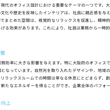
、現代のオフィス設計における重要なテーマの一つです。
阪府におけるオフィス設計のトレンドとしてのリラックス
の文化や歴史を反映したインテリアは、社員に親近感を与
最新トレンドを取り入れた設計の方法
調でまとめた空間は、視覚的なリラックスを促進し、精神
多様なニーズに応える空間の提案
らげる効果があります。これにより、社員は業務から一時
未来を見据えたオフィスデザインの方向性
リラックスルームの進化とその背景
大阪府内での導入事例とその効果
影響
働く人々が求める新しいオフィスの形
業務効率に大きな影響を与えます。特に大阪府のオフィス
ラックスルームが社員満足度を高める大阪府のオフィス設
因となっています。自然光を取り入れたデザインや、地域
社員の声を反映した空間作りのポイント
、リラックスルームでの時間は単なる休息にとどまらず、
満足度向上につながるリラックスルームの要素
て新たなエネルギーを得ることができ、企業全体のパフォ
従業員のニーズを捉えた設計事例
休憩スペースがもたらす満足感
ン向上