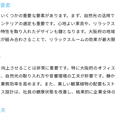
ン要素
自然光を活用した快適な空間作り
健康を促進する自然光の効果
、いくつかの重要な要素があります。まず、自然光の活用で
インテリアの選定も重要です。心地よい家具や、リラック
エコと効率を両立するオフィス設計
の特性を取り入れたデザインも鍵となります。大阪府の地
自然と調和したデザインの魅力
素が組み合わさることで、リラックスルームの効果が最大
心地良い空間が社員に与える影響
光を生かしたリラックススペースの創造
計
域文化を活かしたオフィス設計で実現する心地良いリラッ
を向上させることは非常に重要です。特に大阪府のオフィ
地域の特色を反映したデザインの導入
は、自然光の取り入れ方や音響環境の工夫が肝要です。静
文化的要素がもたらす職場の活性化
、業務効率を高めます。また、美しい観葉植物の配置もス
地域文化と企業文化の融合による効果
ィス設計は、社員の健康状態を改善し、結果的に企業全体
大阪府独自のデザインがもたらす安心感
伝統とモダンの融合が生む魅力
工夫
地域性を活かしたリラックス空間の設計