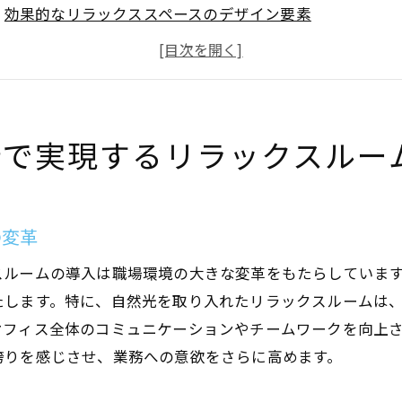
効果的なリラックススペースのデザイン要素
社員の健康と生産性向上を目指した設計
ストレス軽減に役立つ休憩スペースの工夫
リラックスルームが業務効率に与える影響
快適な空間作りと社員のモチベーション向上
計で実現するリラックスルー
フィス設計におけるリラックスルームが生産性向上に寄与
集中力を高める休憩スペースの重要性
心理的安定を提供するデザインの工夫
の変革
生産性向上に寄与する環境の整え方
スルームの導入は職場環境の大きな変革をもたらしていま
職場のリラックス文化がもたらす効果
たします。特に、自然光を取り入れたリラックスルームは
リフレッシュとイノベーションの関係性
オフィス全体のコミュニケーションやチームワークを向上
誇りを感じさせ、業務への意欲をさらに高めます。
働き方改革におけるリラックスルームの役割
ラックスルームと自然光がもたらす大阪府オフィスの新し