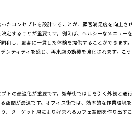
詳細なプランニングでカフェ店舗設計を成功に導く
初期計画で失敗を防ぐためのステップ
合ったコンセプトを設計することが、顧客満足度を向上さ
予算に応じたプランニングのポイント
を決定することが重要です。例えば、ヘルシーなメニュー
施工スケジュール管理の重要性
が調和し、顧客に一貫した体験を提供することができます
利害関係者との円滑なコミュニケーション
イデンティティを感じ、再来店の動機を強化されます。こ
リスクマネジメントで備える不測の事態
フィードバックを活用した計画の改善
カフェ店舗設計で顧客に快適さを提供する方法
座席の選び方で快適さを向上する
セプトの最適化が重要です。繁華街では目を引く外観と通
適切な温度と湿度の維持
きる空間が最適です。オフィス街では、効率的な作業環境
より、ターゲット層により好まれるカフェ空間を作り出す
音楽と音響設備で心地よい空間を演出
インターネット環境の整備で利便性を提供