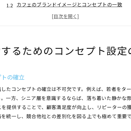
カフェのブランドイメージとコンセプトの一致
競合店との差別化ポイントの明確化
提供メニューに合ったコンセプト作り
立地条件に応じたコンセプトの最適化
コンセプトの持続可能性を考慮した設計
功するためのコンセプト設定
カフェの店舗設計で魅力的な内装デザインを作る方法
カフェのテーマに合わせた色彩計画
素材選びで演出するカフェの雰囲気
プトの確立
照明デザインでカフェの雰囲気を高める
識したコンセプトの確立は不可欠です。例えば、若者をタ
空間に広がりを持たせるインテリアアレンジ
う。一方、シニア層を意識するならば、落ち着いた静かな
季節ごとのディスプレイ変化で魅力を保つ
スを提供することで、顧客満足度が向上し、リピーターの
略を統一し、競合他社との差別化を図る上でも極めて重要
デザインを引き立てる小物や装飾品の活用
カフェ店舗設計における顧客動線確保の重要性