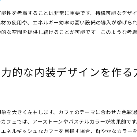
計
自然光を活かした明るい店内作り
顧客のニーズを反映したサービスの提供
可能性を考慮することは非常に重要です。持続可能なデザ
カフェの店舗設計で創造力を活かしたデザイン術
素材の使用や、エネルギー効率の高い設備の導入が挙げら
力的な空間を提供し続けることが可能です。このような考
トレンドを取り入れた個性的なデザイン
異素材の組み合わせで新しい風合いを演出
アート作品を活用した空間の飾り方
DIYアイデアでカフェに独自性をプラス
魅力的な内装デザインを作る
ストーリー性のあるデザインで顧客を惹きつける
地域文化を取り入れたカフェデザイン
カフェ店舗設計を成功させるための必須チェックリス
事前リサーチで失敗を未然に防ぐ
印象を大きく左右します。カフェのテーマに合わせた色彩
設計図面の確認と修正ポイント
のカフェでは、アーストーンやパステルカラーが効果的です
設備とインテリアの統一感をチェック
たエネルギッシュなカフェを目指す場合、鮮やかなカラー