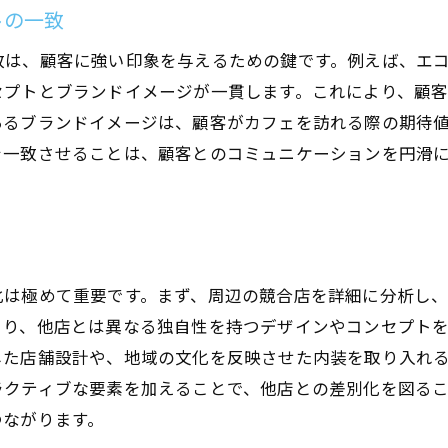
トの一致
顧客動線を考慮したレイアウトの基本
スムーズな動線で顧客の滞在時間を最適化
致は、顧客に強い印象を与えるための鍵です。例えば、エ
セプトとブランドイメージが一貫します。これにより、顧
混雑を防ぐ動線設計のテクニック
あるブランドイメージは、顧客がカフェを訪れる際の期待
スタッフ動線と顧客動線のバランス
を一致させることは、顧客とのコミュニケーションを円滑
動線シミュレーションで問題点を発見
動線改善によるオペレーション効率の向上
快適なカフェ空間を生むための店舗設計のポイント
座席配置で生み出すプライバシーと開放感
化は極めて重要です。まず、周辺の競合店を詳細に分析し
音楽と音響設計でリラックスできる空間に
より、他店とは異なる独自性を持つデザインやコンセプト
空間の温度・湿度管理で快適さを維持
した店舗設計や、地域の文化を反映させた内装を取り入れ
グリーンインテリアで自然の癒しを提供
ラクティブな要素を加えることで、他店との差別化を図る
カフェのアクセシビリティを向上させる工夫
つながります。
換気と空気清浄で清潔な店内を実現