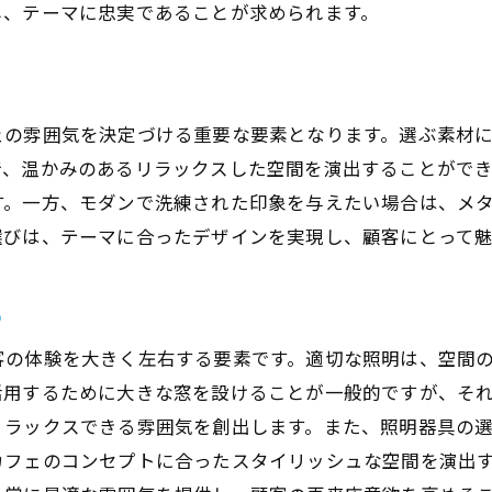
法律や規制に基づく安心安全の確認
し、テーマに忠実であることが求められます。
予算と実績の差異を見極める
オープン前の最終確認とリハーサル
ェの雰囲気を決定づける重要な要素となります。選ぶ素材
で、温かみのあるリラックスした空間を演出することがで
す。一方、モダンで洗練された印象を与えたい場合は、メ
選びは、テーマに合ったデザインを実現し、顧客にとって
る
客の体験を大きく左右する要素です。適切な照明は、空間
活用するために大きな窓を設けることが一般的ですが、そ
リラックスできる雰囲気を創出します。また、照明器具の
カフェのコンセプトに合ったスタイリッシュな空間を演出