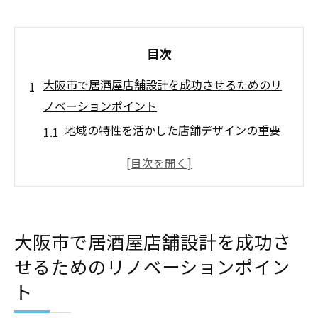
目次
大阪市で居酒屋店舗設計を成功させるためのリ
ノベーションポイント
地域の特性を活かした店舗デザインの重要
性
動線の設計で快適な顧客体験を提供する方
法
伝統素材を活用した温かみのある空間作り
大阪市で居酒屋店舗設計を成功さ
大阪市の文化を反映した店内装飾の工夫
せるためのリノベーションポイン
リピーターを増やす居心地の良さの秘訣
ト
成功事例から学ぶ大阪市居酒屋の設計ポイ
ント