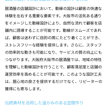
視覚的効果を考えた空間の配置
居酒屋の店舗設計において、動線の設計は顧客の快適な
スタッフと顧客双方に優しい動線設計
体験を左右する重要な要素です。大阪市の活気ある通り
動線改善でビジネス効率を向上させる方法
をイメージした動線設計により、自然な流れで顧客を店
空間の活用で収益を増やす工夫
舗内に誘導することが可能です。動線がスムーズであれ
地域文化を取り入れた大阪市の居酒屋リノベー
ば、顧客は迷わずに目的の席にたどり着くことができ、
ションアイデア
ストレスフリーな経験を提供します。さらに、スタッフ
地元のアートと文化を反映するデザイン
の効率的な動きも可能になり、サービスの質の向上にも
つながります。大阪府大阪市の居酒屋では、地域の特性
地域の祭りやイベントを活かした装飾
を理解した動線設計を行うことで、顧客満足度と店舗の
大阪特有の食文化を感じさせるインテリア
運営効率を高めることが可能です。このような設計工夫
地域文化を反映したメニューの提案
は、居心地の良さを提供するだけでなく、リピーターの
地元住民を呼び込む魅力的なデザイン要素
獲得にも寄与します。
地域の歴史を活かしたストーリーテリング
大阪市の居酒屋でリピーターを増やすためのデ
伝統素材を活用した温かみのある空間作り
ザイン戦略