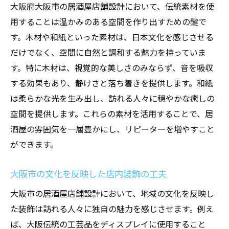
大阪府大阪市の居酒屋店舗設計において、伝統素材を使
居心地の良さを感じさせる空間づくり
用することは温かみのある空間を作り出すための鍵で
顧客の声を反映したデザイン改善
す。木材や和紙といった素材は、日本文化を感じさせる
特別な体験を提供するインテリアの工夫
だけでなく、空間に自然と調和する魅力を持っていま
す。特に木材は、視覚的な美しさのみならず、音を吸収
リピーターを呼び込むサプライズ要素
する効果もあり、静けさと落ち着きを提供します。和紙
心地よさを追求する音響と照明の設計
は柔らかな光を生み出し、訪れる人々に穏やかな癒しの
常連客を増やすためのブランド戦略
空間を提供します。これらの素材を活用することで、居
木材と和紙が作る大阪市の居酒屋の魅力的な空
酒屋の雰囲気を一層豊かにし、リピーターを増やすこと
間
ができます。
自然素材がもたらすリラックス効果
和紙の光で演出する温かい雰囲気
大阪市の文化を反映した店内装飾の工夫
木材の質感が生む高級感と安心感
大阪市の居酒屋店舗設計において、地域の文化を反映し
素材選びで見せる居酒屋の個性
た装飾は訪れる人々に独自の魅力を感じさせます。例え
空間演出に役立つ木材と和紙の活用法
ば、大阪伝統の工芸品をディスプレイに使用すること