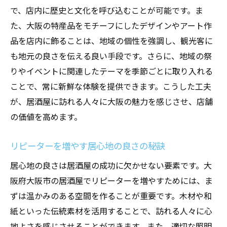
で、店内に歴史と文化を呼び込むことが可能です。ま
素材の組み合わせで生まれる独自性
た、大阪の特産品をモチーフにしたデザインやアート作
大阪市の活気を反映した居酒屋の店舗設計アプ
品を店内に飾ることは、地域の個性を強調し、観光客に
ローチ
も地元の良さを伝える良い手段です。さらに、地域の祭
賑やかな街並みに調和するデザイン
りやイベントに関連したテーマを季節ごとに取り入れる
地元の風景を取り入れた店舗設計
ことで、常に新鮮な体験を提供できます。こうした工夫
活気を演出するカラーリングの選び方
が、居酒屋に訪れる人々に大阪の魅力を感じさせ、店舗
地域イベントとの連携による集客戦略
の価値を高めます。
大阪の活気を象徴するディスプレイ
リピーターを増やす居心地の良さの秘訣
活気ある雰囲気を持続させる工夫
アートと文化を融合した大阪市居酒屋のユニー
居心地の良さは居酒屋の成功に欠かせない要素です。大
クなデザイン
阪府大阪市の居酒屋でリピーターを増やすためには、ま
ずは温かみのある空間を作ることが重要です。木材や和
地域のアーティストとのコラボレーション
紙といった伝統素材を活用することで、訪れる人々に心
文化財をモチーフにしたインテリア
地よさを感じさせることができます。また、適切な照明