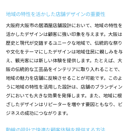
伝統素材を活用した温かみのある居酒屋の店舗
地域の特性を活かした店舗デザインの重要性
設計
大阪府大阪市の居酒屋店舗設計において、地域の特性を
木材を用いた温もりのあるインテリア
活かしたデザインは顧客に強い印象を与えます。大阪は
和紙の活用で生まれる柔らかい光の演出
歴史と現代が交錯するユニークな地域で、伝統的な祭り
伝統的な素材がもたらす居心地の良さ
や文化をテーマにしたデザインは地域住民に親しみを与
自然素材を活かしたエコフレンドリーな設
え、観光客には新しい体験を提供します。たとえば、大
計
阪の伝統的な工芸品をインテリアに取り入れることで、
居酒屋の雰囲気を高める装飾アイデア
地域の魅力を店舗に反映させることが可能です。このよ
地域の職人技を取り入れた装飾品の選び方
うに地域の特性を活用した設計は、店舗のブランディン
グにおいても大きな効果を発揮します。また、地域に根
効率的な動線がもたらす居心地の良い大阪市の
ざしたデザインはリピーターを増やす要因ともなり、ビ
居酒屋デザイン
ジネスの成功につながります。
動線設計でお客様の動きをスムーズに
効率的なレイアウトがもたらす利便性
動線の設計で快適な顧客体験を提供する方法