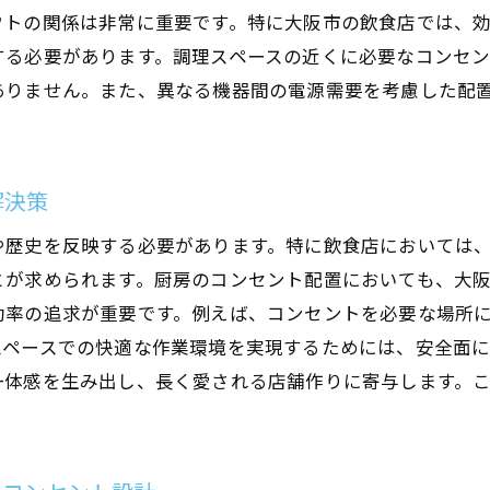
ウトの関係は非常に重要です。特に大阪市の飲食店では、
食店店舗設計における厨房コンセント配置のベストプラク
する必要があります。調理スペースの近くに必要なコンセ
業界標準に基づく成功事例の紹介
ありません。また、異なる機器間の電源需要を考慮した配
調理のスムーズさを高める配置テクニック
電源不足を防ぐ為の設計チェックポイント
環境に配慮したエネルギー効率の高い設計方法
解決策
プロフェッショナルが推奨するコンセント配置のコツ
や歴史を反映する必要があります。特に飲食店においては
トラブルを未然に防ぐコンセント設置の見直し
とが求められます。厨房のコンセント配置においても、大
阪市飲食店の厨房コンセント配置で顧客体験を向上させる
効率の追求が重要です。例えば、コンセントを必要な場所
店内デザインと調和するコンセント設置
スペースでの快適な作業環境を実現するためには、安全面
利用者が安心して使える電源スペースの確保
一体感を生み出し、長く愛される店舗作りに寄与します。
大阪市の飲食店が直面する電源課題への対策
顧客のニーズを反映したコンセント設計