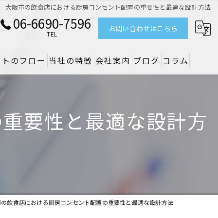
大阪市の飲食店における厨房コンセント配置の重要性と最適な設計方法
06-6690-7596
お問い合わせはこちら
TEL
クトのフロー
当社の特徴
会社案内
ブログ
コラム
リノベーション
の重要性と最適な設計方
デザイン
設備
原状回復
空調
市の飲食店における厨房コンセント配置の重要性と最適な設計方法