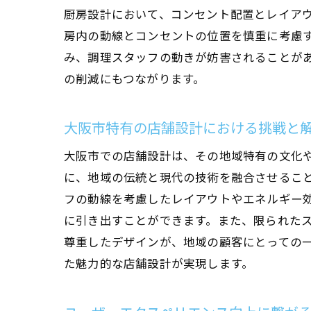
厨房設計において、コンセント配置とレイア
飲
房内の動線とコンセントの位置を慎重に考慮
み、調理スタッフの動きが妨害されることが
の削減にもつながります。
大阪市特有の店舗設計における挑戦と
大阪市での店舗設計は、その地域特有の文化
に、地域の伝統と現代の技術を融合させるこ
大
フの動線を考慮したレイアウトやエネルギー
に引き出すことができます。また、限られた
尊重したデザインが、地域の顧客にとっての
た魅力的な店舗設計が実現します。