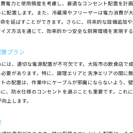
成功する飲食店の事例から学ぶ配置戦略
消費電力と使用頻度を考慮し、最適なコンセント配置を計
うに配置します。また、冷蔵庫やフリーザーは電力消費が
未来のニーズに応えるための設計のポイント
寿命を延ばすことができます。さらに、将来的な設備追加
大阪市独自の試みが生み出す革新
マイズ方法を通じて、効率的かつ安全な厨房環境を実現す
配置プラン
めには、適切な電源配置が不可欠です。大阪市の飲食店で
る必要があります。特に、調理エリアと洗浄エリアの間に
ントの配置は、作業中にケーブルが邪魔にならないよう、
めに、防水仕様のコンセントを選ぶことも重要です。これ
が向上します。
訣