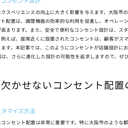
るコンセント設計
店舗ブランドを強化する設計戦略
顧客満足度を高めるための電源配置の工夫
エクスペリエンスの向上に大きく影響を与えます。大阪市
房内の動線を考慮したコンセント設計の重要性
ント配置は、調理機器の効率的な利用を促進し、オペレー
が高まります。また、安全で便利なコンセント設計は、ス
スタッフの動きを最適化するための配置テクニック
。例えば、座席近くに設置されたコンセントは、顧客がス
調理プロセスを円滑にするための電源計画
ります。本記事では、このようにコンセントが店舗設計に
混雑時の効率を高めるための設計配慮
回は、さらに進化した設計の可能性を追求しますので、ぜ
スタッフの安全を考えたコンセント配置
業務効率を向上させる厨房動線の設計方法
長期的に見た動線と電源設計の調和
は欠かせないコンセント配置
阪市飲食店に最適な厨房コンセント配置のヒント
地元の特性を活かした厨房設計の知恵
スタマイズ方法
新しい技術を取り入れた電源配置の提案
柔軟性と拡張性を持たせた設計アイディア
たコンセント配置は非常に重要です。特に大阪市のような