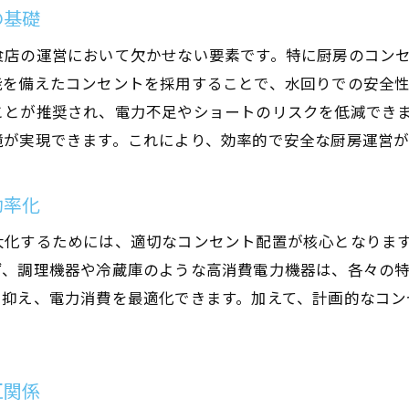
の基礎
新店舗設計における最初のステップとしてのコンセント
既存の店舗における電源配置の改善ポイント
食店の運営において欠かせない要素です。特に厨房のコン
能を備えたコンセントを採用することで、水回りでの安全
コンセント設計がもたらすビジネスへの直接的な影響
ことが推奨され、電力不足やショートのリスクを低減でき
電気設備の未来を見据えた持続可能な設計
境が実現できます。これにより、効率的で安全な厨房運営が
設計プロフェッショナルによる具体的なアドバイス
法律と規制を踏まえたコンセント配置の注意点
効率化
房の効率化を実現するためのコンセント設計とは
大化するためには、適切なコンセント配置が核心となりま
設備ごとの電力需要に応じたカスタム設計
ず、調理機器や冷蔵庫のような高消費電力機器は、各々の
調理時間短縮を可能にするコンセント配置戦略
を抑え、電力消費を最適化できます。加えて、計画的なコン
メンテナンスを簡素化する設計の考え方
スタッフの動線を最適化する配置計画
未来の技術革新に対応する柔軟な電源設計
互関係
利用者目線で考えるコンセント配置の利点