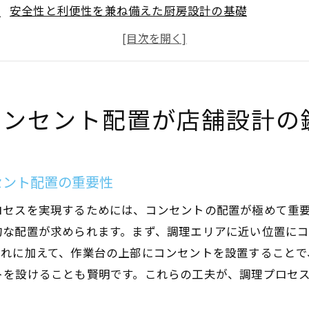
安全性と利便性を兼ね備えた厨房設計の基礎
適切な電源配置がもたらすエネルギー効率化
厨房レイアウトとコンセント配置の相互関係
大阪市特有の店舗設計における挑戦と解決策
ユーザーエクスペリエンス向上に繋がるコンセント設計
コンセント配置が店舗設計の
率的な厨房設計には欠かせないコンセント配置の具体策
各種機器に応じたコンセント配置のカスタマイズ方法
オペレーションフローを改善する電源配置プラン
セント配置の重要性
大阪市の飲食店事例から学ぶ成功の秘訣
ロセスを実現するためには、コンセントの配置が極めて重
メンテナンスを容易にするコンセント設計の工夫
的な配置が求められます。まず、調理エリアに近い位置に
省スペース化を実現するための配置アイディア
それに加えて、作業台の上部にコンセントを設置することで
トを設けることも賢明です。これらの工夫が、調理プロセ
現場作業効率を最大化する配線計画
阪市で成功する飲食店のためのコンセント設計ガイド