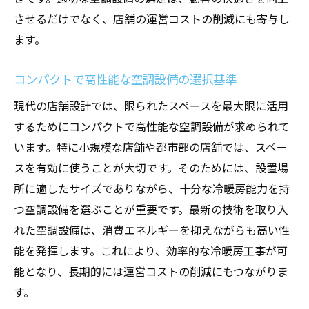
顧客目線で考える空調設備の選び方
させるだけでなく、店舗の運営コストの削減にも寄与し
快適性を重視した空調設備の特徴と選択
ます。
空調設備の選定が顧客体験に与える影響
コンパクトで高性能な空調設備の選択基準
顧客ニーズに応える空調設備のトレンド
現代の店舗設計では、限られたスペースを最大限に活用
空調設備の選定で顧客満足度を向上させる
するためにコンパクトで高性能な空調設備が求められて
方法
います。特に小規模な店舗や都市部の店舗では、スペー
心地よい空間を提供するための空調設備選
スを有効に使うことが大切です。そのためには、設置場
び
所に適したサイズでありながら、十分な冷暖房能力を持
競争力を高める店舗設計と空調設備の最新トレ
つ空調設備を選ぶことが重要です。最新の技術を取り入
ンド
れた空調設備は、消費エネルギーを抑えながらも高い性
競争力強化のための空調設備導入のタイミ
能を発揮します。これにより、効率的な冷暖房工事が可
ング
能となり、長期的には運営コストの削減にもつながりま
先端技術を駆使した競争優位性のある空調
す。
設備