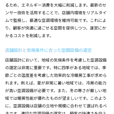
運営コスト最適化に貢献する空調設備
るため、エネルギー消費を大幅に削減します。最新のセ
持続可能性を考慮した店舗設計における冷暖房
ンサー技術を活用することで、店舗内環境をリアルタイ
工事の重要性
ムで監視し、最適な空調環境を維持可能です。これによ
り、顧客が快適に過ごせる空間を提供しつつ、運営にか
サステナブルな店舗設計のための冷暖房工
かるコストを削減します。
事
環境負荷を軽減する冷暖房工事の選び方
店舗設計と気候条件に合った空調設備の選定
持続可能な冷暖房工事が店舗に与える影響
店舗設計において、地域の気候条件を考慮した空調設備
未来を見据えたエコフレンドリーな冷暖房
の選定は非常に重要です。特に四季がある地域では、季
工事
節ごとの温度差を考慮した効率的な冷暖房工事が求めら
店舗設計の一環としての持続可能な冷暖房
れます。例えば、夏が非常に暑い地域では、冷房の能力
工事
が高い空調設備が必要です。また、冬の寒さが厳しい地
地域社会に貢献する店舗設計と冷暖房工事
域では暖房性能が優れたものが望ましいです。このよう
顧客満足度を高めるための空調設備選定のポイ
に、空調設備は店舗の立地や規模に合わせて選ばれるべ
ント
きです。適切な空調設備の選定は、顧客の快適さを向上