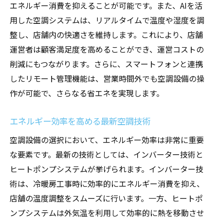
最適な気流を生み出す冷暖房技術の進化
エネルギー消費を抑えることが可能です。また、AIを活
コストパフォーマンスを追求した冷暖房工
用した空調システムは、リアルタイムで温度や湿度を調
事
整し、店舗内の快適さを維持します。これにより、店舗
技術革新がもたらす冷暖房工事の未来像
運営者は顧客満足度を高めることができ、運営コストの
削減にもつながります。さらに、スマートフォンと連携
環境に優しい冷暖房工事の選択肢
したリモート管理機能は、営業時間外でも空調設備の操
効率的な空調設備がもたらす店舗運営コストの
作が可能で、さらなる省エネを実現します。
削減効果
空調設備の効率化による経費削減の秘訣
エネルギー効率を高める最新空調技術
省エネ型空調システムがもたらす長期的な
空調設備の選択において、エネルギー効率は非常に重要
メリット
な要素です。最新の技術としては、インバーター技術と
運営コストを大幅に削減する最新空調技術
ヒートポンプシステムが挙げられます。インバーター技
空調設備の効率化で店舗運営の持続可能性
術は、冷暖房工事時に効率的にエネルギー消費を抑え、
を向上
店舗の温度調整をスムーズに行います。一方、ヒートポ
節約志向の空調設備選定ガイド
ンプシステムは外気温を利用して効率的に熱を移動させ