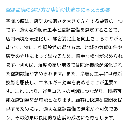
空調設備が店舗の競争力に与える影響
空調設備の選び方が店舗の快適さに与える影響
トレンドを捉えた空調設備選定で市場競争
空調設備は、店舗の快適さを大きく左右する要素の一つ
に勝つ
です。適切な冷暖房工事と空調設備を選定することで、
競争力を支える革新的な空調設備の導入
店内環境を最適化し、顧客満足度を向上させることが可
能です。特に、空調設備の選び方は、地域の気候条件や
市場のニーズに応える空調設備のトレンド
店舗の立地によって異なるため、慎重な検討が求められ
スマート空調システムが実現する快適な店舗空
ます。例えば、湿度の高い地域では除湿機能が強化され
間の創出
た空調設備が求められます。また、冷暖房工事には最新
スマート空調システムの機能とその利点
技術を駆使し、エネルギー効率を高めることが重要で
リアルタイム制御で実現する店舗の快適性
す。これにより、運営コストの削減につながり、持続可
スマート技術で最適化された空調環境の提
能な店舗運営が可能となります。顧客に快適な空間を提
案
供するためには、適切な空調設備の選定が不可欠であ
デジタル化がもたらす空調システムの効率
り、その効果は長期的な店舗の成功にも寄与します。
化