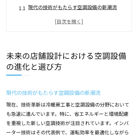
現代の技術がもたらす空調設備の新潮流
エネルギー効率を高める最新空調技術
店舗設計と気候条件に合った空調設備の選
定
コンパクトで高性能な空調設備の選択基準
未来の店舗設計における空調設備
空調設備の選び方が店舗の快適さに与える
の進化と選び方
影響
未来を見据えた空調設備導入のメリット
最新技術を活用した冷暖房工事で店舗の価値を
現代の技術がもたらす空調設備の新潮流
向上
現在、技術革新は冷暖房工事と空調設備の分野において
店舗の魅力を引き出す冷暖房工事のポイン
も急速に進んでいます。特に、省エネルギーと環境配慮
ト
を重視した新しい空調技術が注目されています。インバ
スペースを活かす冷暖房システムの設計
ーター技術はその代表例で、運転効率を最適化しながら