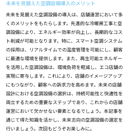
快適性と効率性を両立するスマート空調シ
未来を見据えた空調設備導入のメリット
ステム
未来を見据えた空調設備の導入は、店舗運営において多
未来型店舗をサポートするスマート空調の
くのメリットをもたらします。先進的な冷暖房工事と空
役割
調設備により、エネルギー効率が向上し、長期的なコス
未来に向けた店舗設計のヒントとしての空調設
ト削減が可能となります。特に、スマート空調システム
備の最適化
の採用は、リアルタイムでの温度管理を可能にし、顧客
に最適な環境を提供します。また、再生可能エネルギー
未来志向の店舗設計における空調設備の選
を活用した空調設備は、環境負荷を軽減し、エコ店舗の
び方
実現に寄与します。これにより、店舗のイメージアップ
最適な空調設備で実現する未来の店舗計画
にもつながり、顧客への訴求力を高めます。未来の店舗
未来の顧客ニーズを捉えた空調設備の活用
設計における空調設備の選択は、持続可能性と快適性を
法
両立するための重要なステップであり、これからの店舗
次世代の店舗設計に向けた空調設備の最適
運営において欠かせない要素となるでしょう。本記事を
化
通じて得た知識を活かし、未来志向の空調設備の選定を
空調設備の最適化が未来の店舗に与える影
行いましょう。次回もどうぞお楽しみに。