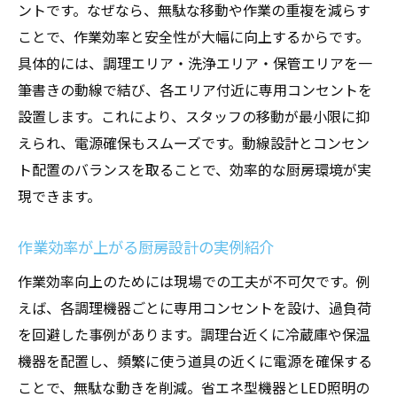
厨房設計で役立つコンセントの選び方
ントです。なぜなら、無駄な移動や作業の重複を減らす
ことで、作業効率と安全性が大幅に向上するからです。
店舗設計に活かす配置バリエーション
具体的には、調理エリア・洗浄エリア・保管エリアを一
動線を意識した厨房コンセントの工夫
筆書きの動線で結び、各エリア付近に専用コンセントを
店舗設計で無駄のない動線を実現する方法
設置します。これにより、スタッフの移動が最小限に抑
厨房設計における作業動線の見直しポイン
えられ、電源確保もスムーズです。動線設計とコンセン
ト
ト配置のバランスを取ることで、効率的な厨房環境が実
スタッフの動きやすさを考えた配置術
現できます。
店舗設計で混雑防止を図る配線設計
厨房設計で安全性も高める動線管理
作業効率が上がる厨房設計の実例紹介
動線分析から見える店舗設計のコツ
作業効率向上のためには現場での工夫が不可欠です。例
快適な厨房環境を実現する設計ポイント
えば、各調理機器ごとに専用コンセントを設け、過負荷
を回避した事例があります。調理台近くに冷蔵庫や保温
店舗設計で作業環境を快適に保つ秘訣
機器を配置し、頻繁に使う道具の近くに電源を確保する
厨房設計の換気や温度管理の工夫
ことで、無駄な動きを削減。省エネ型機器とLED照明の
店舗設計で省エネと快適性を両立する方法