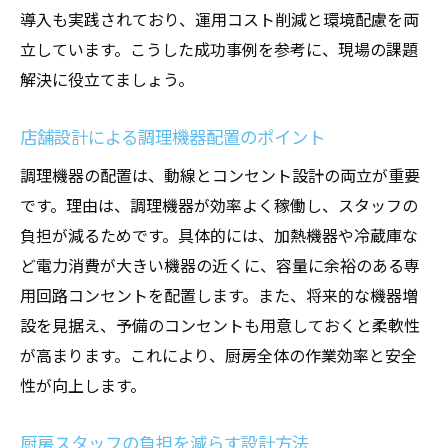
導入も実践されており、運用コスト削減と環境配慮を両
スタッフのストレスを減らす配置ポイント
立しています。こうした成功事例を参考に、現場の課題
厨房設計で導入したい便利な設備例
解決に役立てましょう。
店舗設計で満足度を高める空間づくり
法令遵守を意識した安全なコンセント設計
店舗設計による調理機器配置のポイント
店舗設計で守るべき法令の基本知識
調理機器の配置は、動線とコンセント設計の両立が重要
厨房設計に必要な安全対策のポイント
です。理由は、調理機器が効率よく稼働し、スタッフの
負担が減るためです。具体的には、加熱機器や冷蔵庫な
店舗設計で防水・耐熱対策を徹底する方法
ど電力消費が大きい機器の近くに、容量に余裕のある専
安全性を高めるコンセント配置の工夫
用回路コンセントを配置します。また、将来的な機器増
厨房設計時の専門家連携の重要性
設を見据え、予備のコンセントも用意しておくと柔軟性
法令遵守で安心の店舗設計を実現
が高まります。これにより、厨房全体の作業効率と安全
省エネも叶える厨房コンセントの選び方
性が向上します。
店舗設計で選ぶ省エネ対応コンセントの特
徴
厨房スタッフの負担を減らす設計方法