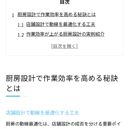
目次
厨房設計で作業効率を高める秘訣とは
店舗設計で動線を最適化する工夫
作業効率が上がる厨房設計の実例紹介
店舗設計による調理機器配置のポイント
厨房スタッフの負担を減らす設計方法
店舗設計で実現する快適な厨房動線
厨房設計時に意識したい効率化策
厨房設計で作業効率を高める秘訣
店舗設計におけるコンセント配置の基本
とは
店舗設計で失敗しないコンセント計画
厨房機器に合わせた配置ポイント解説
店舗設計時の配線整理と安全性の確保
店舗設計で動線を最適化する工夫
作業効率を高める設置場所の考え方
厨房の動線最適化は、店舗設計の成否を分ける重要ポイ