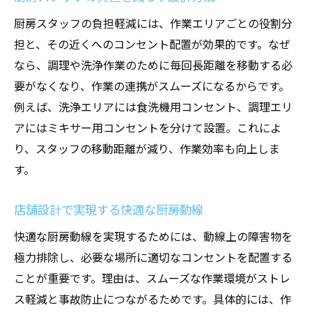
厨房設計に適した電力監視機能の活用法
厨房スタッフの負担軽減には、作業エリアごとの役割分
店舗設計で無駄な電力消費を防ぐ工夫
担と、その近くへのコンセント配置が効果的です。なぜ
省エネと安全性を両立する配置アイデア
なら、調理や洗浄作業のために毎回長距離を移動する必
要がなくなり、作業の連携がスムーズになるからです。
厨房設計で導入したいタイマー機能付き製
例えば、洗浄エリアには食洗機用コンセント、調理エリ
品
アにはミキサー用コンセントを分けて設置。これによ
店舗設計によるランニングコスト削減術
り、スタッフの移動距離が減り、作業効率も向上しま
コスト削減に役立つ店舗設計の実践例
す。
店舗設計で初期費用を抑える工夫
厨房設計で維持費削減を目指すポイント
店舗設計で実現する快適な厨房動線
店舗設計で配線の無駄を省く実践方法
快適な厨房動線を実現するためには、動線上の障害物を
コストパフォーマンス重視の厨房設計術
極力排除し、必要な場所に適切なコンセントを配置する
店舗設計で省力化を実現する具体例
ことが重要です。理由は、スムーズな作業環境がストレ
厨房設計で長期的なコスト節約を図る
ス軽減と事故防止につながるためです。具体的には、作