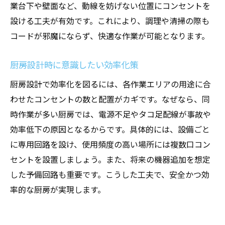
業台下や壁面など、動線を妨げない位置にコンセントを
将来拡張も見据えた厨房設計のコツ
設ける工夫が有効です。これにより、調理や清掃の際も
店舗設計で柔軟なレイアウト変更を実現
コードが邪魔にならず、快適な作業が可能となります。
厨房設計で拡張性を高める配線計画
店舗設計で将来を見据えたコンセント設置
厨房設計時に意識したい効率化策
今後の機器増設に備える厨房設計の視点
厨房設計で効率化を図るには、各作業エリアの用途に合
厨房設計で変化に強い空間を作る方法
わせたコンセントの数と配置がカギです。なぜなら、同
店舗設計で長期運営を支える設計戦略
時作業が多い厨房では、電源不足やタコ足配線が事故や
効率低下の原因となるからです。具体的には、設備ごと
に専用回路を設け、使用頻度の高い場所には複数口コン
セントを設置しましょう。また、将来の機器追加を想定
した予備回路も重要です。こうした工夫で、安全かつ効
率的な厨房が実現します。