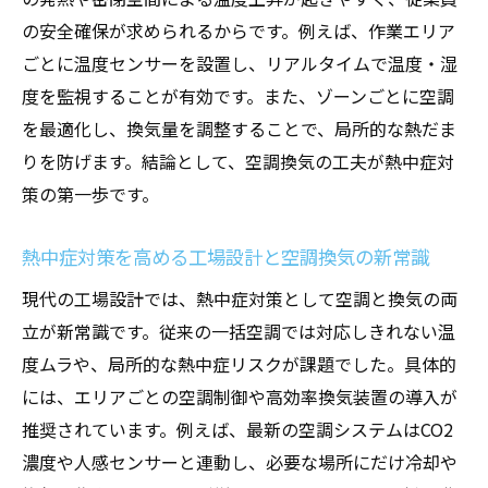
略
の安全確保が求められるからです。例えば、作業エリア
工場の生産性向上に直結する熱中症対策
ごとに温度センサーを設置し、リアルタイムで温度・湿
生産ライン工場の熱中症対策が生産性を左
度を監視することが有効です。また、ゾーンごとに空調
右する理由
を最適化し、換気量を調整することで、局所的な熱だま
空調換気の工夫で得られる生産性向上の効
りを防げます。結論として、空調換気の工夫が熱中症対
果
策の第一歩です。
現場の効率アップに不可欠な熱中症対策の
熱中症対策を高める工場設計と空調換気の新常識
最前線
生産ライン工場の空調換気で無理なく生産
現代の工場設計では、熱中症対策として空調と換気の両
性改善
立が新常識です。従来の一括空調では対応しきれない温
度ムラや、局所的な熱中症リスクが課題でした。具体的
実践的な熱中症対策が工場経営に与える影
には、エリアごとの空調制御や高効率換気装置の導入が
響
推奨されています。例えば、最新の空調システムはCO2
空調換気を活用した工場の生産性向上事例
濃度や人感センサーと連動し、必要な場所にだけ冷却や