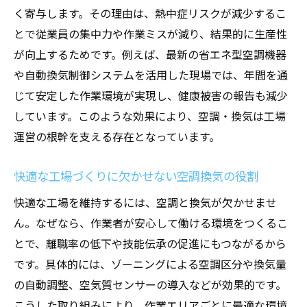
く寄与します。その理由は、熱中症リスクが減少するこ
生産ライン工場の安全性向上に役立つ空調
とで従業員の集中力や作業ミスが減り、結果的に生産性
換気の工夫
が向上するためです。例えば、最新の省エネ型空調機器
作業現場のリスク低減に貢献する空調換気
や自動換気制御システムを活用した現場では、年間を通
対策
じて安定した作業環境が実現し、健康被害の報告も減少
空調換気が作業者の健康と安全を守る理由
しています。このような効果により、空調・換気は工場
生産ライン工場での安全管理と空調換気の
運営の根幹を支える存在となっています。
関連性
現場に合わせた空調換気で事故防止を実現
快適な工場づくりに欠かせない空調換気の役割
作業現場の安全確保に不可欠な空調換気の
快適な工場を維持するには、空調と換気が欠かせませ
実践法
ん。なぜなら、作業者が安心して働ける環境をつくるこ
労働安全を守る生産ライン工場の換気術
とで、離職率の低下や技能伝承の促進にもつながるから
生産ライン工場に求められる換気システム
です。具体的には、ゾーニングによる空調区分や換気量
の工夫
の自動調整、空気質センサーの導入などが効果的です。
こうした取り組みにより、作業エリアごとに最適な環境
換気の工夫で労働安全レベルを高める方法