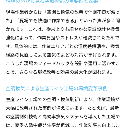
新事例
現場の声から見る空調換気の重要性と効果
空調換気で生産ライン工場のコスト削減を
現場作業者からは「空調と換気の改善で体調不良が減っ
図る
た」「夏場でも快適に作業できる」といった声が多く聞
環境負荷低減に貢献する空調換気の設計戦
かれます。これは、従来よりも細やかな空調設計や換気
略
強化によって、作業負担やストレスが軽減されたためで
す。具体的には、作業エリアごとの温度差解消や、換気
エネルギー効率を高める空調換気の実践方
経路の見直しによる空気のよどみ対策が挙げられます。
法
こうした現場のフィードバックを設計や運用に活かすこ
現場環境改善には最新空調施工が有効
とで、さらなる環境改善と効果の最大化が図れます。
生産ライン工場の環境改善に効く最新空調
施工法
空調換気による生産ライン工場の環境変革事例
現場ごとに最適化できる空調施工のポイン
生産ライン工場での空調・換気刷新により、作業環境が
ト
大幅に改善された事例が増えています。たとえば、最新
空調換気施工で作業現場を快適環境へ導く
の空調制御技術と高効率換気システムを導入した工場で
施工の工夫が生産ライン工場の安全性を高
は、夏季の熱中症発生率が低減し、作業効率も向上しま