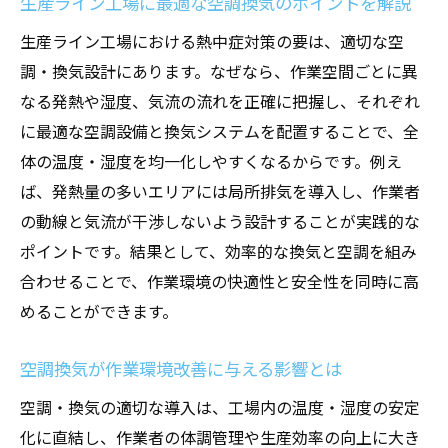
生産ライン工場に最適な空調換気のポイントを解説
熱中症対策に強い工場設計の秘訣とは
生産ライン工場における熱中症対策の要は、適切な空
生産ライン工場の空調換気で熱中症リスク
調・換気設計にあります。なぜなら、作業空間ごとに異
を減らす工夫
なる発熱や湿度、気流の流れを正確に把握し、それぞれ
熱中症対策を高める工場設計と空調換気の
に最適な空調設備と換気システムを配置することで、全
新常識
体の温度・湿度を均一化しやすくなるからです。例え
効果的な熱中症対策を支える空調換気の選
ば、発熱量の多いエリアには局所排気を導入し、作業者
び方
の動線と気流が干渉しないよう設計することが実践的な
快適な工場設計には空調換気の最適化が必
ポイントです。結果として、効率的な換気と空調を組み
須
合わせることで、作業環境の快適性と安全性を同時に高
生産ライン工場で実践する熱中症防止策の
めることができます。
基礎
空調換気が作業環境改善に与える影響とは
空調換気を活かす工場設計の熱中症対策事
例
空調・換気の適切な導入は、工場内の温度・湿度の安定
化に直結し、作業者の体調管理や生産効率の向上に大き
空調と換気が支える作業現場の安全性