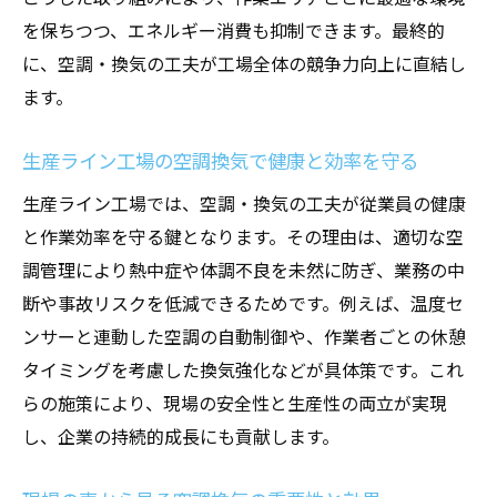
を保ちつつ、エネルギー消費も抑制できます。最終的
労働災害対策として有効な換気の最新動向
に、空調・換気の工夫が工場全体の競争力向上に直結し
生産ライン工場での換気術と健康管理の重
ます。
要性
安全な現場づくりには適切な換気対策が必
生産ライン工場の空調換気で健康と効率を守る
須
生産ライン工場では、空調・換気の工夫が従業員の健康
労働安全衛生規則に沿った換気の実践ポイ
と作業効率を守る鍵となります。その理由は、適切な空
ント
調管理により熱中症や体調不良を未然に防ぎ、業務の中
エネルギー効率を考慮した空調設計の進め方
断や事故リスクを低減できるためです。例えば、温度セ
省エネを実現する生産ライン工場の空調換
ンサーと連動した空調の自動制御や、作業者ごとの休憩
気設計
タイミングを考慮した換気強化などが具体策です。これ
エネルギー効率向上に役立つ空調換気の工
らの施策により、現場の安全性と生産性の両立が実現
夫
し、企業の持続的成長にも貢献します。
生産ライン工場での空調換気省エネ化の最