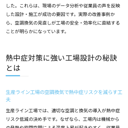
める
した。これらは、現場のデータ分析や従業員の声を反映
最新空調施工事例から学ぶ改善のヒント
した設計・施工が成功の要因です。実際の改善事例か
生産ライン工場の空調換気導入時の注意点
ら、空調換気の見直しが工場の安全・効率化に直結する
従業員の健康管理を強化する換気の工夫
ことが明らかになっています。
生産ライン工場で健康管理を支える換気の
工夫
熱中症対策に強い工場設計の秘訣
換気強化で従業員の健康リスクを軽減する
とは
方法
快適な空間作りは空調換気から始まる
生産ライン工場で実践できる健康志向の換
生産ライン工場の空調換気で熱中症リスクを減らす工
気対策
夫
換気の工夫が従業員のモチベーション向上
生産ライン工場では、適切な空調と換気の導入が熱中症
に貢献
リスク低減の決め手です。なぜなら、工場内は機械から
健康経営を目指す生産ライン工場の換気戦
の発熱や密閉空間による温度上昇が起きやすく、従業員