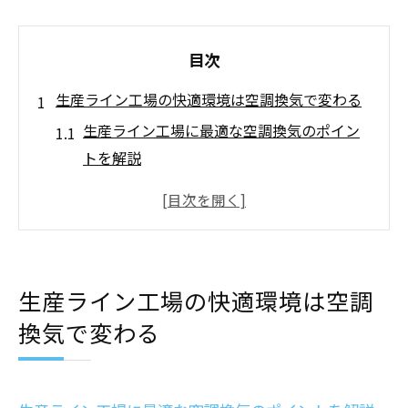
目次
生産ライン工場の快適環境は空調換気で変わる
生産ライン工場に最適な空調換気のポイン
トを解説
空調換気が作業環境改善に与える影響とは
快適な工場づくりに欠かせない空調換気の
役割
生産ライン工場の空調換気で健康と効率を
生産ライン工場の快適環境は空調
守る
換気で変わる
現場の声から見る空調換気の重要性と効果
空調換気による生産ライン工場の環境変革
事例