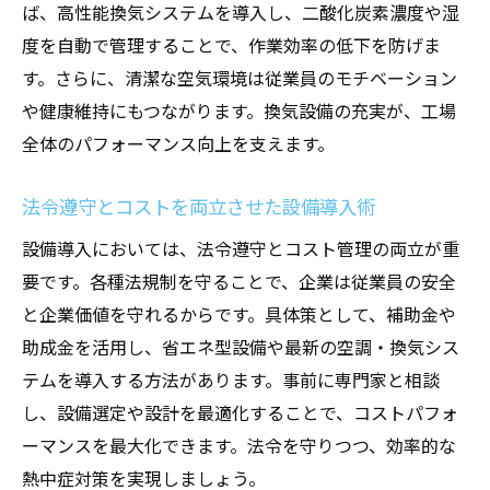
定法
ば、高性能換気システムを導入し、二酸化炭素濃度や湿
度を自動で管理することで、作業効率の低下を防げま
法令遵守と補助金を活用した最適な設備導
す。さらに、清潔な空気環境は従業員のモチベーション
入
や健康維持にもつながります。換気設備の充実が、工場
換気設備工事の基本と最適な選び方
全体のパフォーマンス向上を支えます。
換気設備工事の基礎知識と工場での必要性
空調設備と連動した換気設備選定のポイン
法令遵守とコストを両立させた設備導入術
ト
設備導入においては、法令遵守とコスト管理の両立が重
快適な店舗設計を支える換気設備の工夫
要です。各種法規制を守ることで、企業は従業員の安全
冷暖房工事後の換気対策で健康リスク低減
と企業価値を守れるからです。具体策として、補助金や
工場特有の課題を解決する換気システム事
助成金を活用し、省エネ型設備や最新の空調・換気シス
例
テムを導入する方法があります。事前に専門家と相談
コストを抑えつつ効果的な設備導入法
し、設備選定や設計を最適化することで、コストパフォ
補助金活用で工場冷暖房工事を賢く進める方法
ーマンスを最大化できます。法令を守りつつ、効率的な
熱中症対策を実現しましょう。
補助金で工場冷暖房工事のコストを大幅削