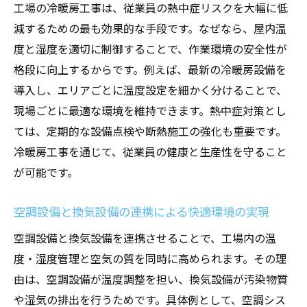
工場の冷暖房工事は、従業員の熱中症リスクを大幅に低
冷暖房工事による温度調整と空気環境の違
減するための最も効果的な手段です。なぜなら、屋内温
い
度と湿度を適切に制御することで、作業環境の安全性が
空調設備の目的と換気設備の必要性につい
格段に向上するからです。例えば、最新の冷暖房設備を
て
導入し、エリアごとに温度設定を細かく分けることで、
工場空調システム選びで失敗しないコツ
現場ごとに最適な環境を維持できます。熱中症対策とし
店舗設計時に考慮すべき設備の違いとポイ
ては、定期的な設備点検や断熱施工の強化も重要です。
ント
冷暖房工事を通じて、従業員の健康と生産性を守ること
が可能です。
熱中症対策に有効な設備選定の実際例
快適環境づくりに役立つ店舗設計の工夫
空調設備と換気設備の連携による快適環境の実現
工場店舗設計で空調設備を効果的に配置す
空調設備と換気設備を連携させることで、工場内の温
る方法
度・湿度管理と空気の質を同時に高められます。その理
換気設備導入で室内の空気を常に新鮮に保
由は、空調設備が温度調整を担い、換気設備が汚染物質
つ工夫
や湿気の排出を行うためです。具体例として、空調シス