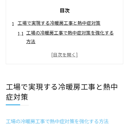
目次
工場で実現する冷暖房工事と熱中症対策
工場の冷暖房工事で熱中症対策を強化する
方法
空調設備と換気設備の連携による快適環境
の実現
工場空調システム導入で安全な作業空間へ
熱中症リスクを減らす店舗設計のポイント
工場で実現する冷暖房工事と熱中
工場の換気設備が生産性向上に役立つ理由
症対策
法令遵守とコストを両立させた設備導入術
空調設備と換気設備の違いを徹底解説
工場の空調設備と換気設備の基本的な役割
工場の冷暖房工事で熱中症対策を強化する方法
を理解する