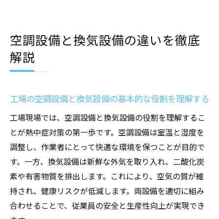
減
空調設備・換気設備導入時に使える補助金
空調設備と換気設備の違いを徹底
の種類
解説
工場店舗設計における補助金活用の具体例
最新の補助金制度と申請時の注意ポイント
法令遵守と補助金を両立する設備計画の立
工場の空調設備と換気設備の基本的な役割を理解する
て方
工場現場では、空調設備と換気設備の役割を理解するこ
生産性向上につながる補助金付き設備投資
とが熱中症対策の第一歩です。空調設備は室温と湿度を
生産性アップに繋がる空調設備と店舗設計のポ
調整し、作業者にとって快適な環境を保つことが目的で
イント
す。一方、換気設備は新鮮な外気を取り入れ、二酸化炭
工場の空調設備で作業効率と安全性を両立
素や有害物質を排出します。これにより、空気の質が維
店舗設計で快適空間を演出する工夫とは
持され、健康リスクが低減します。両設備を適切に組み
冷暖房工事が生産性向上に与える影響
合わせることで、従業員の安全と生産性向上が実現でき