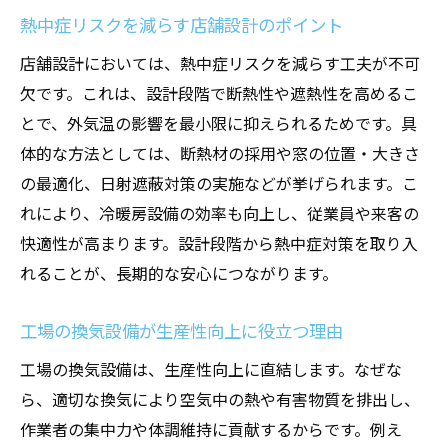
法
熱中症リスクを減らす店舗設計のポイント
労働安全衛生法に基づいた熱中症予防策の
店舗設計においては、熱中症リスクを減らす工夫が不可
実践
欠です。これは、設計段階で断熱性や遮熱性を高めるこ
空調設備の定期点検で健康と安全を守る重
とで、外気温の影響を最小限に抑えられるためです。具
要性
体的な方法としては、断熱材の採用や窓の位置・大きさ
店舗設計と空調の連携で顧客満足度も向上
の最適化、日射遮蔽対策の実施などが挙げられます。こ
工場空調システム導入で安全性向上へ
れにより、冷暖房設備の効率も向上し、従業員や来客の
工場空調システムが与える作業環境の安全
快適性が高まります。設計段階から熱中症対策を取り入
性
れることが、長期的な安心につながります。
冷暖房工事による従業員の健康被害防止法
換気設備導入で発生源対策と空気質改善を
工場の換気設備が生産性向上に役立つ理由
実現
工場の換気設備は、生産性向上に直結します。なぜな
実例で見る工場空調設備の導入効果と課題
ら、適切な換気により空気中の熱や有害物質を排出し、
生産効率を上げる空調・換気システムの選
作業者の集中力や体調維持に貢献するからです。例え