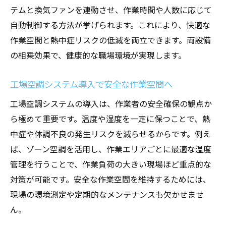
冷暖房工事で快適性と省エネを両立する設
テムと換気ファンを連動させ、作業時間や人数に応じて
計例
自動制御する方法が挙げられます。これにより、快適な
ゾーン空調活用によるスタッフの熱中症対
作業空間と熱中症リスクの低減を両立できます。両設備
策
の相乗効果で、健康的な職場環境が実現します。
店舗設計における作業効率向上と安全性の
確保
工場空調システム導入で安全な作業空間へ
生産性アップのための空調・換気設備の最
工場空調システムの導入は、作業者の安全確保の観点か
新トレンド
ら極めて重要です。温度や湿度を一定に保つことで、熱
熱中症対策なら工場の空調改善が鍵
中症や体調不良の発生リスクを減らせるからです。例え
工場空調改善で現場の熱中症リスクを最小
ば、ゾーン空調を活用し、作業エリアごとに最適な温度
化
管理を行うことで、作業負荷の大きい現場ほど重点的な
対策が可能です。安全な作業空間を維持するためには、
冷暖房工事と換気設備を組み合わせた効果
現場の環境測定や定期的なメンテナンスも欠かせませ
的対策
ん。
最新空調設備で快適な作業環境をつくる方