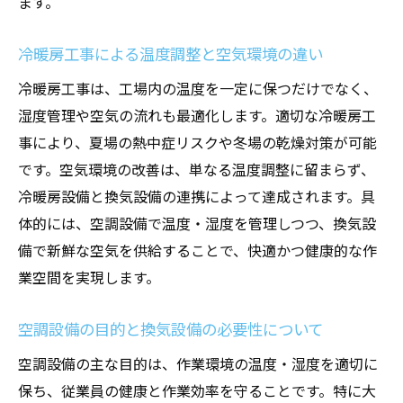
ます。
換気設備強化で従業員の健康被害を防ぐ方
法
冷暖房工事による温度調整と空気環境の違い
空調設備の省エネ設計とコスト削減の実践
冷暖房工事は、工場内の温度を一定に保つだけでなく、
熱中症対策を意識した最新設備の選び方
湿度管理や空気の流れも最適化します。適切な冷暖房工
事により、夏場の熱中症リスクや冬場の乾燥対策が可能
です。空気環境の改善は、単なる温度調整に留まらず、
冷暖房設備と換気設備の連携によって達成されます。具
体的には、空調設備で温度・湿度を管理しつつ、換気設
備で新鮮な空気を供給することで、快適かつ健康的な作
業空間を実現します。
空調設備の目的と換気設備の必要性について
空調設備の主な目的は、作業環境の温度・湿度を適切に
保ち、従業員の健康と作業効率を守ることです。特に大