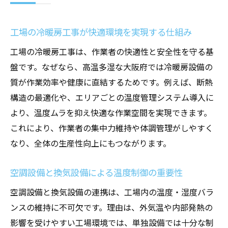
工場の空調設備選びと快適性向上の秘訣
店舗設計と工場の冷暖房工事の最新事例
工場の冷暖房工事が快適環境を実現する仕組み
空調設備と換気設備の最新動向を解説
工場の冷暖房工事は、作業者の快適性と安全性を守る基
最新の工場用空調設備がもたらす効率化
盤です。なぜなら、高温多湿な大阪府では冷暖房設備の
換気設備の進化と工場環境への影響
質が作業効率や健康に直結するためです。例えば、断熱
冷暖房工事の新技術が店舗設計に与える効
構造の最適化や、エリアごとの温度管理システム導入に
果
より、温度ムラを抑え快適な作業空間を実現できます。
工場の空調設備で注目すべき省エネ機能
これにより、作業者の集中力維持や体調管理がしやすく
効率的な換気設備導入のポイント解説
なり、全体の生産性向上にもつながります。
空調設備の選定で工場の安全性を高める方
空調設備と換気設備による温度制御の重要性
法
空調設備と換気設備の連携は、工場内の温度・湿度バラ
店舗設計に活かす効率的な空調システム
ンスの維持に不可欠です。理由は、外気温や内部発熱の
店舗設計と工場空調設備の最適な組み合わ
影響を受けやすい工場環境では、単独設備では十分な制
せ