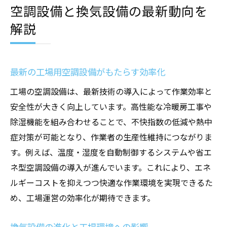
店舗設計と空調計画で快適性を最大化する
空調設備と換気設備の最新動向を
工場の空調設備と店舗設計の連携事例紹介
解説
冷暖房工事後の快適性維持のコツを解説
省エネ空調設備で安全と効率を両立する
工場の省エネ空調設備が安全に直結する理
最新の工場用空調設備がもたらす効率化
由
工場の空調設備は、最新技術の導入によって作業効率と
冷暖房工事で効率と省エネを両立させる方
安全性が大きく向上しています。高性能な冷暖房工事や
法
除湿機能を組み合わせることで、不快指数の低減や熱中
換気設備と空調設備の省エネ運用ポイント
症対策が可能となり、作業者の生産性維持につながりま
す。例えば、温度・湿度を自動制御するシステムや省エ
店舗設計で考える省エネ空調選びのコツ
ネ型空調設備の導入が進んでいます。これにより、エネ
工場の空調設備導入でランニングコスト削
ルギーコストを抑えつつ快適な作業環境を実現できるた
減
め、工場運営の効率化が期待できます。
省エネと快適性を両立する工場設計の実践
例
換気設備の進化と工場環境への影響