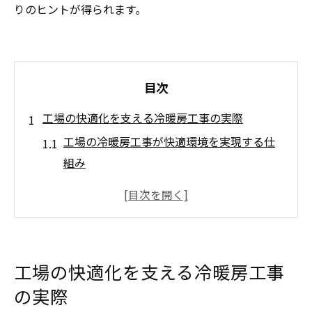
りのヒントが得られます。
目次
工場の快適化を支える冷暖房工事の実際
工場の冷暖房工事が快適環境を実現する仕
組み
空調設備と換気設備による温度制御の重要
性
工場の店舗設計で考慮すべき空調のポイン
ト
工場の快適化を支える冷暖房工事
冷暖房工事と換気設備の連携で省エネを実
の実際
現