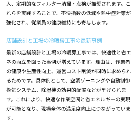
入、定期的なフィルター清掃・点検が推奨されます。こ
快適環境維持に役立つ除湿機選びの基準
れらを実践することで、不快指数の低減や熱中症対策が
空調と換気が生産性向上に果たす役割
強化され、従業員の健康維持にも寄与します。
工場空調設備が生産性向上に貢献する理由
換気設備導入で作業効率がアップする仕組
店舗設計と工場の冷暖房工事の最新事例
み
最新の店舗設計と工場の冷暖房工事では、快適性と省エ
冷暖房工事の工夫で作業者の集中力を維持
ネの両立を図った事例が増えています。理由は、作業者
店舗設計と空調設備の連動による業務改善
の健康や生産性向上、運営コスト削減が同時に求められ
工場での空調と換気の最適なバランスとは
るためです。具体例として、空調ゾーニングや自動制御
生産性重視の空調設備選びのポイント
換気システム、除湿機の効果的配置などが挙げられま
作業環境の快適性を追求するポイント
す。これにより、快適な作業空間と省エネルギーの実現
が可能となり、現場全体の満足度向上につながっていま
工場の冷暖房工事で快適作業環境を実現
す。
空調設備の工夫が作業者に与える影響とは
換気設備強化で作業快適性を高める方法