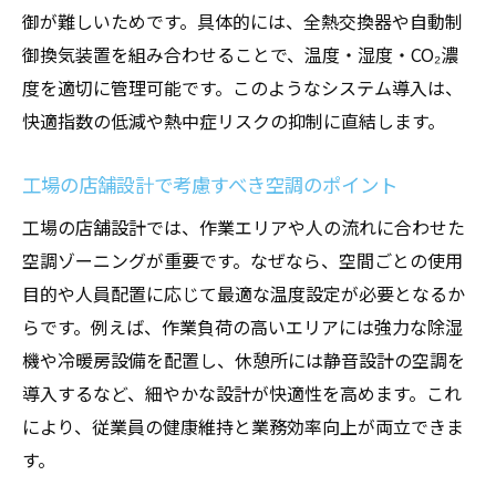
御が難しいためです。具体的には、全熱交換器や自動制
空調設備導入で店舗の快適性を最大化する
御換気装置を組み合わせることで、温度・湿度・CO₂濃
方法
度を適切に管理可能です。このようなシステム導入は、
効率的な換気設備で店舗環境を改善する工
快適指数の低減や熱中症リスクの抑制に直結します。
夫
店舗設計における冷暖房工事の実践的ポイ
工場の店舗設計で考慮すべき空調のポイント
ント
工場の店舗設計では、作業エリアや人の流れに合わせた
工場の空調設備を応用した省エネ設計のコ
空調ゾーニングが重要です。なぜなら、空間ごとの使用
ツ
目的や人員配置に応じて最適な温度設定が必要となるか
換気設備と空調計画が店舗成功の鍵となる
らです。例えば、作業負荷の高いエリアには強力な除湿
理由
機や冷暖房設備を配置し、休憩所には静音設計の空調を
湿度管理が不快指数と熱中症対策の鍵に
導入するなど、細やかな設計が快適性を高めます。これ
工場での湿度管理が不快指数低減に直結す
により、従業員の健康維持と業務効率向上が両立できま
る理由
す。
空調設備と換気設備で熱中症リスクを抑え