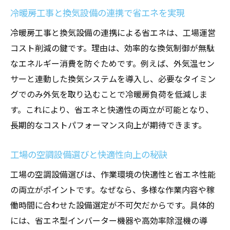
冷暖房工事と換気設備の連携で省エネを実現
る方法
冷暖房工事による湿度制御の実践ポイント
冷暖房工事と換気設備の連携による省エネは、工場運営
コスト削減の鍵です。理由は、効率的な換気制御が無駄
店舗設計に湿度対策を組み込む重要性
なエネルギー消費を防ぐためです。例えば、外気温セン
工場の換気設備強化で快適な作業環境を実
サーと連動した換気システムを導入し、必要なタイミン
現
グでのみ外気を取り込むことで冷暖房負荷を低減しま
空調設備を活かした熱中症対策の最新事例
す。これにより、省エネと快適性の両立が可能となり、
除湿機を活用した工場の安全環境づくり
長期的なコストパフォーマンス向上が期待できます。
除湿機と空調設備の併用で工場安全性を向
上
工場の空調設備選びと快適性向上の秘訣
工場冷暖房工事における除湿対策の最前線
工場の空調設備選びは、作業環境の快適性と省エネ性能
換気設備と連携した除湿機運用のポイント
の両立がポイントです。なぜなら、多様な作業内容や稼
店舗設計で考える除湿機導入の効果的手法
働時間に合わせた設備選定が不可欠だからです。具体的
工場空調設備が除湿機能と両立させる利点
には、省エネ型インバーター機器や高効率除湿機の導