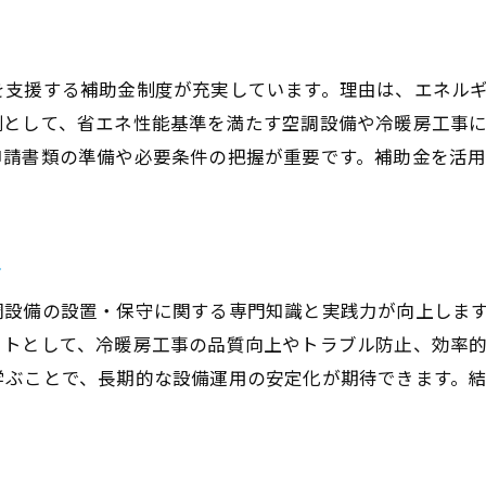
店舗設計で高評価な空調設備の特徴
空調管理方法で省エネ効果を高める工夫
を支援する補助金制度が充実しています。理由は、エネル
補助金対象の省エネ機種選びとポイント
例として、省エネ性能基準を満たす空調設備や冷暖房工事
ビルメン設備管理が注目する省エネ設備
申請書類の準備や必要条件の把握が重要です。補助金を活
エアコン講習が空調管理に及ぼす効果
冷暖房工事に役立つエアコン講習の内容
空調設備の知識を深める講習のメリット
ト
店舗設計者に必要な空調管理方法の学び
調設備の設置・保守に関する専門知識と実践力が向上しま
夜間講習で得られる最新の空調技術情報
ットとして、冷暖房工事の品質向上やトラブル防止、効率
空調管理の実践力を高めるエアコン講習
学ぶことで、長期的な設備運用の安定化が期待できます。