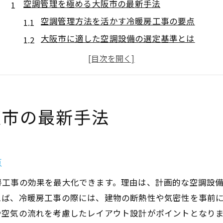
空調管理を極める大阪市の最新手法
空調管理方法を活かす冷暖房工事の要点
大阪市に適した空調設備の選定基準とは
店舗設計時の省エネ空調導入の工夫
補助金を活用した空調管理の最新事情
エアコン取り付け講習の実用的メリット
冷暖房工事が快適空間へ導く理由
阪市の最新手法
冷暖房工事が空調管理方法に果たす役割
店舗設計での空調設備の最適化ポイント
補助金活用で冷暖房工事の負担軽減へ
点
騒音規制法も踏まえた工事計画の重要性
房工事の効果を最大化できます。理由は、計画的な空調設
エアコン講習で得られる冷暖房工事の知識
えば、冷暖房工事の際には、建物の断熱性や気密性を事前
店舗設計に役立つ空調設備の選び方
や空気の流れを考慮したレイアウト設計がポイントとなり