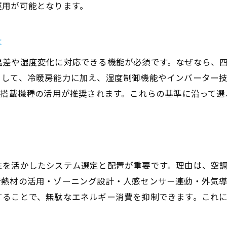
運用が可能となります。
空調設備選びで重視したい冷暖房工事の視点
大阪市の空調管理に適した設備構成とは
は
店舗設計で活かす省エネ空調設備の秘訣
補助金を活用した最新設備導入の流れ
温差や湿度変化に対応できる機能が必須です。なぜなら、
として、冷暖房能力に加え、湿度制御機能やインバーター
職業訓練で得られる空調設備の実践知識
ー搭載機種の活用が推奨されます。これらの基準に沿って
補助金活用で賢く進める空調管理術
冷暖房工事における補助金申請の手順
大阪府の空調設備補助金の最新情報
店舗設計と補助金併用の実践的メリット
性を活かしたシステム選定と配置が重要です。理由は、空
空調管理方法と補助金活用の関係性
断熱材の活用・ゾーニング設計・人感センサー連動・外気
補助金対象となる設備選びのコツ解説
することで、無駄なエネルギー消費を抑制できます。これ
大阪市で注目の省エネ空調設備とは
省エネ空調設備と冷暖房工事の最新動向