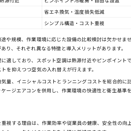
熱源付近
ピンポイント冷暖房・自由な設置
冷暖房工事と空調設備の最適配置表
省エネ換気・温度損失低減
設計段階での冷暖房工事のポイント
シンプル構造・コスト重視
失敗しない空調設備選びの基準
店舗設計における冷暖房工事の工夫
用途や規模、作業環境に応じた設備の比較検討は欠かせま
省エネに配慮した冷暖房工事術
があり、それぞれ異なる特徴と導入メリットがあります。
作業環境改善に不可欠な空調設備の役割
理に適しており、スポット空調は熱源付近やピンポイント
空調設備が担う作業環境改善の効果一覧
ストを抑えつつ空気の入れ替えが行えます。
冷暖房工事による快適性向上の秘訣
換気量、イニシャルコストとランニングコストを総合的に
店舗設計で作業効率を高めるコツ
ッケージエアコンを併用し、作業環境の快適性と衛生基準
空調設備導入で得られる安全性とは
働きやすい環境を作る冷暖房工事
換気設備を重視した店舗設計の秘訣
を重視する理由は、作業効率や従業員の健康、安全性の向
換気設備と店舗設計の連携ポイント表