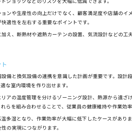
ートショックなどのリスクを大幅に低減できます。
空調設備とのバランス設計術
ションや生産性の向上だけでなく、顧客満足度や店舗のイ
冷暖房工事と換気設備の選び方
が快適性を左右する重要なポイントです。
店舗設計で重視すべき換気のコツ
に加え、断熱材や遮熱カーテンの設置、気流設計などの工
快適性を高める換気設備の工夫
省エネ志向の冷暖房工事を叶える方法
省エネ型空調設備の比較早見表
ント
冷暖房工事で省エネを実現する方法
調設備と換気設備の連携を意識した計画が重要です。設計
店舗設計でエネルギー効率を高める工夫
快適な室内環境を作り出せます。
空調設備の省エネ運用ポイント
エリアの温度管理を分けるゾーニング設計、熱源から遠ざ
冷暖房工事のコスト削減術
これらを組み合わせることで、従業員の健康維持や作業効
高温多湿となり、作業効率が大幅に低下したケースがあり
全性の実現につながります。