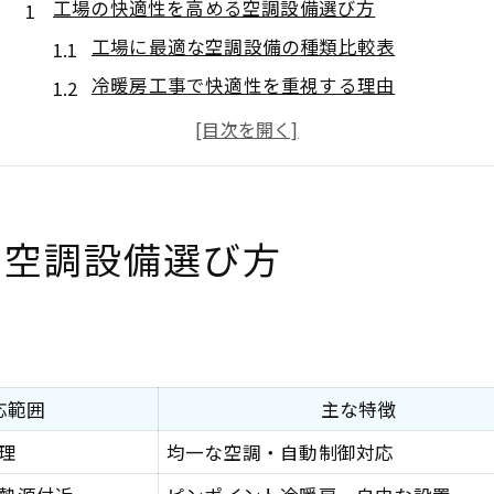
工場の快適性を高める空調設備選び方
工場に最適な空調設備の種類比較表
冷暖房工事で快適性を重視する理由
作業環境改善に役立つ店舗設計のポイント
効率的な空調設備選定のコツを解説
空調設備導入時の注意点と店舗設計
店舗設計と換気設備の連携ポイント解説
る空調設備選び方
店舗設計で重視すべき換気設備の仕様一覧
空調設備と換気設備の違いを押さえる
換気設備と冷暖房工事の連携実例紹介
快適空間を実現する店舗設計の工夫
応範囲
主な特徴
換気設備導入時のチェックポイント
理
均一な空調・自動制御対応
冷暖房工事を成功に導く設計の工夫とは