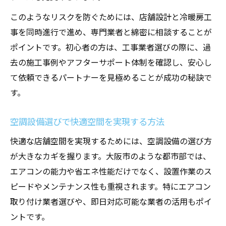
空調設備工事依頼時の確認事項まとめ
このようなリスクを防ぐためには、店舗設計と冷暖房工
冷暖房工事前の店舗設計イメージ作成術
事を同時進行で進め、専門業者と綿密に相談することが
空調設備選びで理想を形にする設計ポイント
ポイントです。初心者の方は、工事業者選びの際に、過
去の施工事例やアフターサポート体制を確認し、安心し
店舗設計に最適な空調設備選びのコツ
て依頼できるパートナーを見極めることが成功の秘訣で
冷暖房工事と連動した設備設計の基本
す。
大阪エアコンの特徴から見る設計の工夫
理想の空間を実現する店舗設計の秘訣
空調設備選びで快適空間を実現する方法
空調設備工事で気を付けるべき設計要素
快適な店舗空間を実現するためには、空調設備の選び方
快適さを追求した冷暖房改装の実践例
が大きなカギを握ります。大阪市のような都市部では、
冷暖房工事による店舗空間の変化事例
エアコンの能力や省エネ性能だけでなく、設置作業のス
空調設備工事が生んだ快適空間の実例
ピードやメンテナンス性も重視されます。特にエアコン
大阪エアコン専門店の実践ポイント紹介
取り付け業者選びや、即日対応可能な業者の活用もポイ
ントです。
店舗設計と冷暖房改装のビフォーアフター