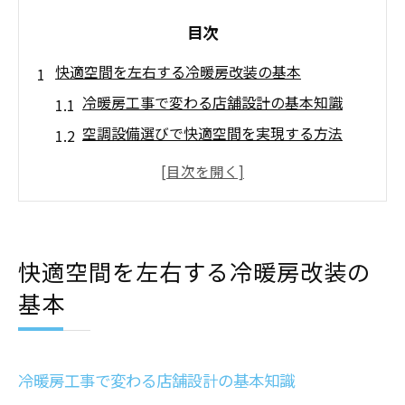
目次
快適空間を左右する冷暖房改装の基本
冷暖房工事で変わる店舗設計の基本知識
空調設備選びで快適空間を実現する方法
冷暖房改装が大阪エアコン導入に与える効
果
店舗設計と冷暖房工事の重要な関係性
空調設備工事の基礎と冷暖房改装の流れ
快適空間を左右する冷暖房改装の
大阪市で空調設備工事を成功に導くコツ
基本
大阪市で冷暖房工事業者を選ぶ際の注意点
空調設備工事を依頼する前の準備と流れ
エアコン取り付け即日対応店の選び方のコ
冷暖房工事で変わる店舗設計の基本知識
ツ