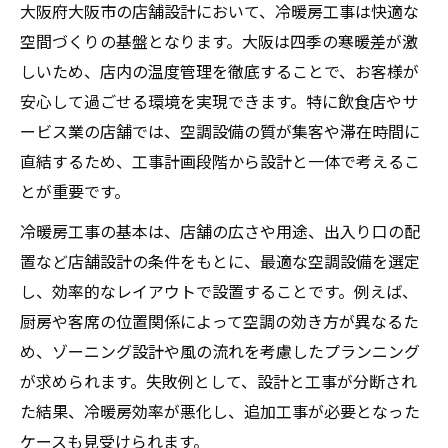
大阪府大阪市の店舗設計において、冷暖房工事は快適な
冷暖房工事で店舗設計が快適になる理由
空間づくりの基盤となります。大阪は四季の寒暖差が激
空調設備工事の事例から学ぶ成功ポイント
しいため、店内の温度管理を徹底することで、お客様が
店舗設計に求められる空調工事の知識
安心して過ごせる環境を実現できます。特に飲食店やサ
ービス業の店舗では、空調設備の質が集客や滞在時間に
店舗設計で重視すべき冷暖房工事の視点
直結するため、工事計画段階から設計と一体で考えるこ
空調設備配置が店舗設計に与える影響
とが重要です。
冷暖房工事と空調設備メンテナンスの重要
冷暖房工事の基本は、店舗の広さや用途、出入り口の配
性
置など店舗設計の条件をもとに、最適な空調設備を選定
エアコン専門店が提案する設計の工夫例
し、効率的なレイアウトで設置することです。例えば、
快適さを支える店舗設計と空調工事のコツ
厨房や客席の位置関係によって空調の効き方が異なるた
冷暖房工事を検討するなら事前の準備が肝心
め、ゾーニング設計や風の流れを考慮したプランニング
冷暖房工事前に行う空調設備の現状確認
が求められます。失敗例として、設計と工事が分断され
店舗設計と空調設備見積もりのポイント
た結果、冷暖房効率が悪化し、追加工事が必要となった
エアコン 穴あけ工事で失敗しない準備方法
ケースも見受けられます。