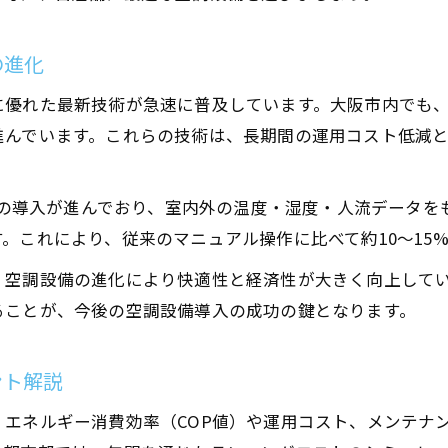
空調設備の性能比較で省エネ店舗設計を実現
最新冷暖房工事で店舗設計の快適性を最大化
の進化
業務用空調設備の最新機器導入のポイント紹介
優れた最新技術が急速に普及しています。大阪市内でも、
現場で活躍する冷暖房工事の最新動向を解説
進んでいます。これらの技術は、長期間の運用コスト低減
空調設備の現場で注目される最新冷暖房工事事例
冷暖房工事の技術進化と空調設備市場の動向
テムの導入が進んでおり、室内外の温度・湿度・人流データ
店舗設計と連携した冷暖房工事の最新トレンド
。これにより、従来のマニュアル操作に比べて約10〜15
エネテック大阪などの空調設備導入動向を解説
、空調設備の進化により快適性と経済性が大きく向上して
冷暖房工事の最新技術が空調設備に与える影響
ることが、今後の空調設備導入の成功の鍵となります。
ント解説
エネルギー消費効率（COP値）や運用コスト、メンテナ