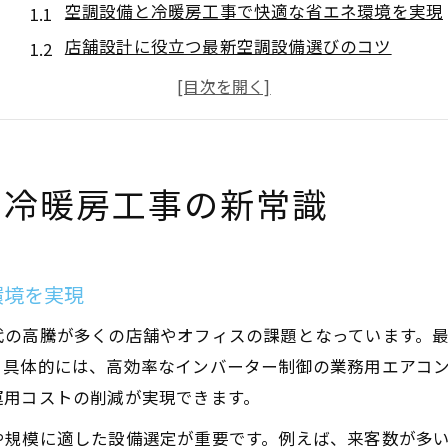
空調設備と冷暖房工事で快適な省エネ環境を実現
店舗設計に役立つ最新空調設備選びのコツ
冷暖房工事の最新トレンドと空調設備の進化
省エネ化を叶える空調設備の選定ポイント解説
冷暖房工事で失敗しない空調設備の比較方法
空調設備の最新機器活用で店舗設計を最適化
る冷暖房工事の新常識
最新空調設備が店舗設計の省エネ性を高める理由
冷暖房工事と店舗設計の連携で快適空間を創出
エネテック大阪が注目される空調設備の特徴解説
環境を実現
新晃工業など最新機器導入で店舗設計を刷新
代の高騰が多くの店舗やオフィスの課題となっています。
店舗設計で活きる空調設備と冷暖房工事の選択肢
。具体的には、高効率なインバーター制御の業務用エアコ
冷暖房工事が決め手となる業務空間の快適性
運用コストの削減が実現できます。
空調設備と冷暖房工事が業務空間の快適性を左右
や規模に適した設備選定が重要です。例えば、来客数が多