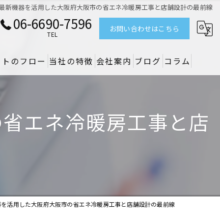
最新機器を活用した大阪府大阪市の省エネ冷暖房工事と店舗設計の最前線
06-6690-7596
お問い合わせはこちら
TEL
クトのフロー
当社の特徴
会社案内
ブログ
コラム
リノベーション
の省エネ冷暖房工事と店
デザイン
設備
原状回復
空調
器を活用した大阪府大阪市の省エネ冷暖房工事と店舗設計の最前線