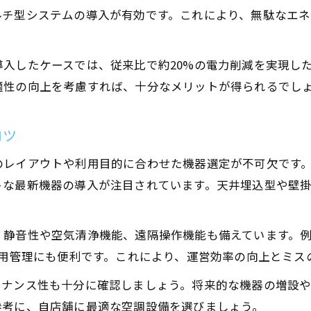
快適な業務空間づくりに必要な空調設備の条件
ルチ型システムの導入が有効です。これにより、無駄なエ
冷暖房工事と店舗設計で目指す省エネ空間とは
業務空間の冷暖房工事成功事例と空調設備選び
入したケースでは、従来比で約20%の電力削減を実現し
空調設備の最新機器導入で働きやすさを向上
適性の向上を考慮すれば、十分なメリットが得られるでし
最新の空調設備を使った省エネ設計事例紹介
コツ
空調設備の最新機器で実現する省エネ設計事例
冷暖房工事を活用した省エネ空調設備の実践例
のレイアウトや利用目的に合わせた機器選定が不可欠です
店舗設計と連動した最新空調設備の活用ポイント
トな最新機器の導入が注目されています。天井埋込型や壁
エネテック大阪や新晃工業の事例から学ぶ省エネ
空調設備の更新が店舗設計に与える効果とは
、静音性や空気清浄機能、遠隔操作機能も備えています。
店舗設計における空調機器選びの実践ポイント
運用管理にも便利です。これにより、運営効率の向上とミス
店舗設計で選ぶべき空調設備の最新機器の基準
テナンス性も十分に確認しましょう。将来的な機器の増設
冷暖房工事に強い空調設備業者の選び方を解説
参考に、自店舗に最適な空調設備を選びましょう。