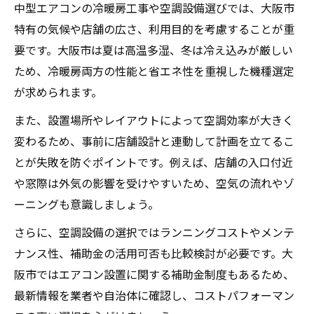
大阪市で評判の高い業者の共通点とは
中型エアコンの冷暖房工事や空調設備選びでは、大阪市
補助金制度を活用した店舗設計の成功例
特有の気候や店舗の広さ、利用目的を考慮することが重
大阪市で賢く選ぶ中型エアコン設置術
要です。大阪市は夏は高温多湿、冬は冷え込みが厳しい
ため、冷暖房両方の性能と省エネ性を重視した機種選定
冷暖房工事の見積もり比較で最適な選択を
が求められます。
空調設備と店舗設計の調和が重要な理由
また、設置場所やレイアウトによって空調効率が大きく
激安業者のリスクと安心な選び方のコツ
変わるため、事前に店舗設計と連動して計画を立てるこ
即日対応できる業者とその選定ポイント
とが失敗を防ぐポイントです。例えば、店舗の入口付近
移設工事を依頼する際の注意点まとめ
や窓際は外気の影響を受けやすいため、空気の流れやゾ
空調設備と補助金活用でお得に快適空間
ーニングも意識しましょう。
冷暖房工事のコスト削減に補助金を活用
さらに、空調設備の選択ではランニングコストやメンテ
店舗設計と空調設備の最新トレンド解説
ナンス性、補助金の活用可否も比較検討が必要です。大
補助金申請時に押さえるべきポイント集
阪市ではエアコン設置に関する補助金制度もあるため、
空調設備の選び方と補助金情報の探し方
最新情報を業者や自治体に確認し、コストパフォーマン
エアコン設置費用を抑える具体的な方法