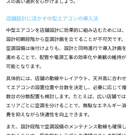
スの高い選択を心がけましょう。
初めての空調計画に失敗しない秘訣とは
店舗設計に活かす中型エアコンの導入法
冷暖房工事でよくある失敗例と対策方法
空調設備導入前に確認したい店舗設計
中型エアコンを店舗設計に効果的に組み込むためには、
設計初期段階から空調計画を立てることが不可欠です。
優良業者選びで安心の空調計画を実現
空調設備は後付けよりも、設計と同時進行で導入計画を
激安業者利用時に注意すべきポイント
進めることで、配管や電源工事の効率化や美観の維持が
補助金活用で賢く進める初めての計画
可能となります。
優良業者の選定で安心の冷暖房工事体験
具体的には、店舗の動線やレイアウト、天井高に合わせ
空調設備専門の業者選定ポイント徹底解説
てエアコンの設置位置や台数を決定し、必要に応じて複
冷暖房工事の良質な口コミを見極める方法
数台の分散配置も検討します。たとえば、広い店舗では
店舗設計に強い業者の特徴と選び方
エリアごとに空調を分けることで、無駄なエネルギー消
評判の高い業者との打ち合わせのコツ
費を抑えながら快適性を向上できます。
補助金に詳しい業者の選定メリットとは
また、設計段階で空調設備のメンテナンス動線も確保し