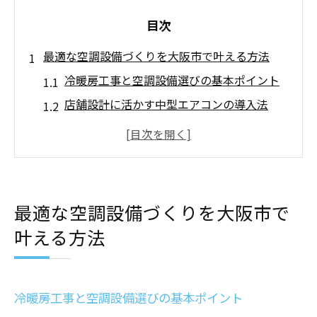
目次
最適な空調設備づくりを大阪市で叶える方法
冷暖房工事と空調設備選びの基本ポイント
店舗設計に活かす中型エアコンの導入法
大阪市の業者選定に役立つ評判と比較法
エアコン設置で失敗しない店舗計画のコツ
優良業者の口コミから学ぶ空調設備選び
冷暖房工事のポイントと店舗設計の注意点
最適な空調設備づくりを大阪市で
店舗設計と空調設備の配置で快適空間を実
叶える方法
現
冷暖房工事に強い業者選びの見極め方
中型エアコン設置時に大切な工事ポイント
冷暖房工事と空調設備選びの基本ポイント