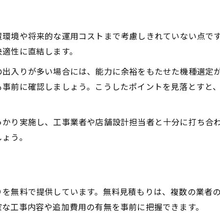
エアコン穴あけ工事を依頼するときの工夫
エアコン設置費用を店舗設計で抑える方法
置環境や将来的な運用コストまで考慮しきれていない点で
空調設備選びで予算オーバーを防ぐポイント
快適性に直結します。
見積もりから考える冷暖房工事の注意点
の出入りが多い場合には、能力に余裕をもたせた機種選定
空調設備見積もりで確認すべき重要事項
も事前に確認しましょう。こうしたポイントを見落とすと
エアコン工事費が高すぎる場合の対応策
冷暖房工事の追加費用を見逃さない方法
っかり実施し、工事業者や店舗設計担当者と十分に打ち合
店舗設計に合う空調設備見積もりの比較法
しょう。
エアコン取り付け費用と穴あけ工事の関係
りを無料で提供しています。無料見積もりは、複数の業者
確な工事内容や追加費用の有無を事前に把握できます。