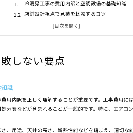
冷暖房工事の費用内訳と空調設備の基礎知識
店舗設計視点で見積を比較するコツ
空調設備選びで見落としがちな注意点
エアコン設置見積もり無料の活用方法
エアコン工事費が高すぎる場合の確認点
空調設備選びと店舗設計の最適バランス
失敗しない要点
店舗設計に最適な空調設備の選び方を解説
冷暖房工事費と設計バランスの取り方
エアコン設置の見積書で注目すべき項目
礎知識
空調設備は設計段階から選定が重要
の費用内訳を正しく理解することが重要です。工事費用に
エアコン穴あけ工事を依頼する際の注意点
材処分費などが含まれることが一般的です。特に、エアコン
店舗に合うエアコン設置費用の見極め方
冷暖房工事の相場と空調設備費用の目安
広さ、用途、天井の高さ、断熱性能などを踏まえ、適切な