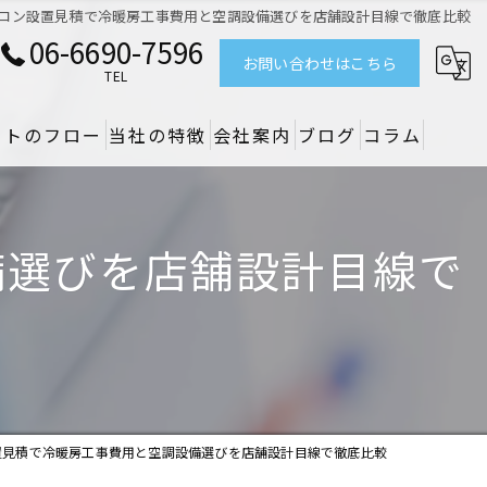
コン設置見積で冷暖房工事費用と空調設備選びを店舗設計目線で徹底比較
06-6690-7596
お問い合わせはこちら
TEL
クトのフロー
当社の特徴
会社案内
ブログ
コラム
リノベーション
備選びを店舗設計目線で
デザイン
設備
原状回復
空調
置見積で冷暖房工事費用と空調設備選びを店舗設計目線で徹底比較