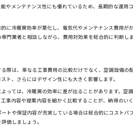
エアコン取り付け費用と設置条件の関係
性能やメンテナンス性にも優れているため、長期的な運用
2階設置や穴あけ工事の追加費用に注意
店舗の規模別に見る設置費用の考え方
果的に冷暖房効率が悪化し、電気代やメンテナンス費用が
エアコン工事費を抑える見積もり比較法
の専門業者と相談しながら、費用対効果を総合的に判断し
空調設備導入時の冷暖房工事費比較術
店舗設計ごとに異なる冷暖房工事費の比較
エアコン設置見積もり無料サービスの活用
する際は、単なる工事費用の比較だけでなく、空調設備の
工事費10万や15万になる要因を見極める
コスト、さらにはデザイン性にも大きく影響します。
空調設備の選び方で工事費を節約する方法
によっては、冷暖房の効率に差が出ることがあります。空
エアコン工事費が高すぎる場合の交渉術
、工事内容や提案内容を細かく比較することが、納得のい
店舗設計視点で選ぶ空調設備のコツ
ポートや保証内容が充実している場合は総合的にコストパ
冷暖房工事費と空調設備の適正選定法
を評価しましょう。
店舗設計から考える空調設備配置の工夫