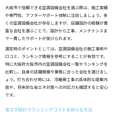
空調設備会社選びで重視すべきポイント
大阪市で信頼できる空調設備会社を選ぶ際は、施工実績
店舗設計段階で考える冷暖房工事の条件
や専門性、アフターサポート体制に注目しましょう。多
空調設備工事の信頼できる基準とは何か
くの空調設備会社が存在しますが、店舗設計の経験が豊
空調設備会社一覧を比較して基準を確認
富な会社を選ぶことで、設計から工事、メンテナンスま
で一貫したサポートが受けられます。
大阪市で選ぶ店舗向け冷暖房の最新動向
大阪市の空調設備会社ランキング徹底解説
選定時のポイントとしては、空調設備会社の施工事例や
冷暖房工事の最新トレンドと設計ポイント
口コミ、ランキング情報を参考にすることが有効です。
特に大阪府大阪市内の空調設備会社一覧やランキングを
店舗設計に強い空調設備会社を見極める方
比較し、自身の店舗規模や業態に合った会社を選びまし
法
ょう。打ち合わせ時には、冷暖房工事の具体的な提案内
省エネ型空調設備の導入が増える理由とは
容や、将来的な省エネ対策への対応力も確認すると安心
空調設備会社一覧から動向を読み取る視点
です。
効率性重視の冷暖房工事設計実践ガイド
冷暖房工事で効率的な空調設備導入の手順
省エネ設計でランニングコストを抑える方法