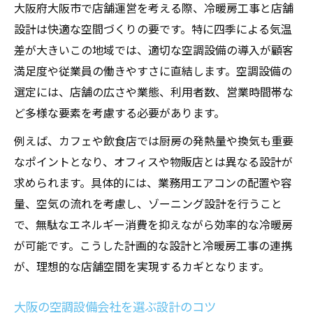
大阪府大阪市で店舗運営を考える際、冷暖房工事と店舗
店舗の用途別に最適な空調設備を選ぶ方法
設計は快適な空間づくりの要です。特に四季による気温
空調設備ランキングを活用した賢い選定法
差が大きいこの地域では、適切な空調設備の導入が顧客
冷暖房設備で店舗運営を省エネにする方法
満足度や従業員の働きやすさに直結します。空調設備の
選定には、店舗の広さや業態、利用者数、営業時間帯な
空調設備工事で店舗の省エネを実現する秘
ど多様な要素を考慮する必要があります。
訣
冷暖房工事の設計変更でコストダウンを狙
例えば、カフェや飲食店では厨房の発熱量や換気も重要
う
なポイントとなり、オフィスや物販店とは異なる設計が
求められます。具体的には、業務用エアコンの配置や容
店舗設計から考える省エネ空調設備導入法
量、空気の流れを考慮し、ゾーニング設計を行うこと
空調設備大手の省エネ技術を店舗に応用
で、無駄なエネルギー消費を抑えながら効率的な冷暖房
大阪の設備会社ランキング情報を活用する
が可能です。こうした計画的な設計と冷暖房工事の連携
空調設備工事を成功へ導く設計基準とは
が、理想的な店舗空間を実現するカギとなります。
冷暖房工事の設計基準を知って成功へ近づ
く
大阪の空調設備会社を選ぶ設計のコツ