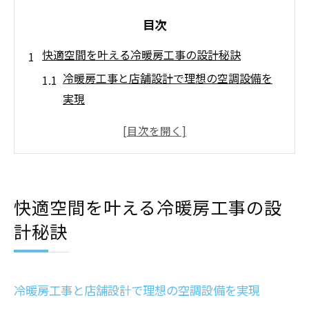
目次
快適空間を叶える冷暖房工事の設計秘訣
冷暖房工事と店舗設計で理想の空調設備を
実現
大阪の空調設備会社を選ぶ設計のコツ
省エネ設計でランニングコストを抑える方
法
店舗設計と冷暖房工事の相性を見極める
快適空間を叶える冷暖房工事の設
空調設備工事の進め方と失敗しない秘訣
計秘訣
店舗設計に役立つ空調設備選びのポイント
店舗設計と空調設備選定の基本を押さえる
冷暖房工事の失敗を防ぐ選び方のコツ
冷暖房工事と店舗設計で理想の空調設備を実現
空調設備会社一覧から選ぶ際の注意点