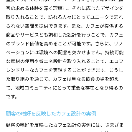
居心地の良いカフェを作る店舗設計リノベーシ
客の求める体験を深く理解し、それに応じたデザインを
ョンのアイデア
取り入れることで、訪れる人々にとってユニークで忘れ
温かみのあるインテリアで居心地を演出
られない空間を提供できます。また、カフェが提供する
自然素材を使ったカフェの癒し空間作り
商品やサービスとも調和した設計を行うことで、カフェ
のブランド価値を高めることが可能です。さらに、リノ
音楽と香りでカフェの雰囲気を高める方法
ベーションには環境への配慮も欠かせません。持続可能
顧客を迎えるエントランスデザインの工夫
な素材の使用や省エネ設計を取り入れることで、エコフ
円滑なサービス提供を可能にする動線設計
レンドリーなカフェを実現することができます。こうし
リラックスできるカフェ空間の作り方
た取り組みを通じて、カフェは単なる飲食の場を超え
カフェの雰囲気を一新する店舗設計とリノベー
て、地域コミュニティにとって重要な存在となり得るの
ション術
です。
カフェのテーマを刷新するデザインアイデ
ア
顧客の嗜好を反映したカフェ設計の実例
古い建物の魅力を活かした現代的リノベー
顧客の嗜好を反映したカフェ設計の実例には、さまざま
ション