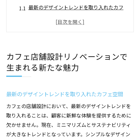
最新のデザイントレンドを取り入れたカフ
ェ空間
地域性を活かしたユニークなカフェの魅力
リノベーションで生まれるカフェの新しい
価値
カフェ店舗設計リノベーションで
顧客の嗜好を反映したカフェ設計の実例
生まれる新たな魅力
カフェのアイデンティティを強化する設計
手法
リノベーションで顧客体験を向上させる方
最新のデザイントレンドを取り入れたカフェ空間
法
カフェの店舗設計において、最新のデザイントレンドを
トレンドを押さえたカフェ店舗設計リノベーシ
取り入れることは、顧客に新鮮な体験を提供するために
ョンの秘訣
欠かせません。現在、ミニマリズムとサステナビリティ
カフェ設計における最新トレンドの取り入
が大きなトレンドとなっています。シンプルなデザイン
れ方