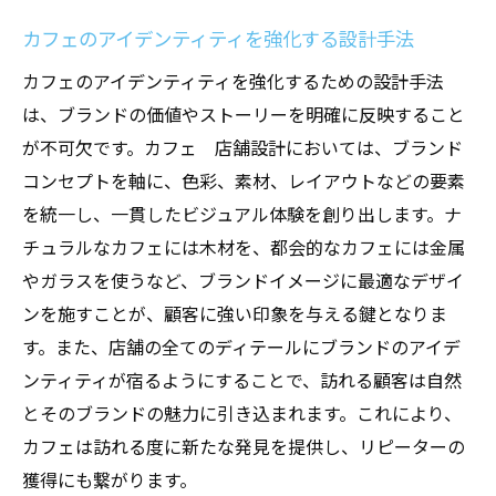
トレンドを意識したカフェのデザイン提案
カフェのアイデンティティを強化する設計手法
現代人のニーズを満たすカフェ設計の実例
カフェのアイデンティティを強化するための設計手法
心に残るカフェ体験を提供する店舗設計リノベ
は、ブランドの価値やストーリーを明確に反映すること
ーション
が不可欠です。カフェ 店舗設計においては、ブランド
五感を刺激するカフェ空間の演出方法
コンセプトを軸に、色彩、素材、レイアウトなどの要素
訪れる人々の記憶に残るデザイン要素
を統一し、一貫したビジュアル体験を創り出します。ナ
カフェのストーリーを伝える空間作り
チュラルなカフェには木材を、都会的なカフェには金属
訪問者の期待を超えるサービスとデザイン
やガラスを使うなど、ブランドイメージに最適なデザイ
イベントや展示でカフェに特別感を演出
ンを施すことが、顧客に強い印象を与える鍵となりま
顧客の声を活かしたカフェ体験の向上策
す。また、店舗の全てのディテールにブランドのアイデ
ンティティが宿るようにすることで、訪れる顧客は自然
とそのブランドの魅力に引き込まれます。これにより、
カフェは訪れる度に新たな発見を提供し、リピーターの
獲得にも繋がります。