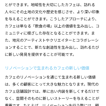
効率的な空間配置でカフェの魅力をアップ
とができます。地域性を大切にしたカフェは、訪れる
顧客を魅了するカフェのインテリアデザイ
人々にその土地の文化や歴史を感じさせ、より深い印象
ン
を与えることができます。こうしたアプローチにより、
カフェの雰囲気を形作る照明の選び方
カフェは単なる「飲食の場」以上の価値を生み出し、コ
個性と快適さを兼ね備えたカフェ店舗設計のポ
ミュニティに根ざした存在となることができます。ま
イント
た、地元のアーティストやクリエイターとコラボレーシ
ョンすることで、新たな創造性を生み出し、訪れるたび
カフェの個性を引き出すオリジナルデザイ
に新しい発見を提供することが可能です。
ン
快適な顧客体験を提供する空間設計のコツ
リノベーションで生まれるカフェの新しい価値
カフェにおけるプライバシーと開放感のバ
カフェのリノベーションを通じて生まれる新しい価値
ランス
は、多くの顧客にとって大きな魅力となります。現代の
顧客の動線を考慮したカフェ設計の実践例
カフェ店舗設計では、単に古い内装を新しくするだけで
カフェの個性を際立たせる素材選び
なく、空間そのものに新しいストーリーを与えることが
多様な座席配置で快適さを追求する方法
重要です。たとえば、リノベーションを行う際には、顧