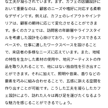
な工夫が凝らされています。まず、カフェの店舗設計に
カフェの新しいライフスタイルを提案する
おいて重要なのは、顧客のニーズや嗜好に対応する柔軟
空間設計
なデザインです。例えば、カフェのレイアウトやインテ
小規模カフェの魅力を引き出すリノベーシ
リアは、顧客の期待に応じて変化させることができま
ョン
す。多くのカフェでは、訪問客の年齢層やライフスタイ
ルを考慮した設計を心掛けており、リラックスできるス
未来志向のカフェ設計で競争力をアップ
ペースや、仕事に適したワークスペースを設けること
クラシックとモダンを融合させたデザイン
で、来店者の多様なニーズに応えています。また、地域
現代カフェ文化にマッチする店舗設計リノベー
の特性を生かした素材の使用や、地元アーティストの作
ションの重要性
品を取り入れることで、他にはない独自性を引き出すこ
現代のカフェ文化を反映したデザイン戦略
とができます。それに加えて、照明や音楽、香りなどの
おしゃれで機能的なカフェ作りの秘訣
要素を巧みに組み合わせることで、五感に訴える空間を
カフェ文化の進化に対応する設計のポイン
作り出すことが可能です。こうした工夫を凝らしたカフ
ト
ェ設計により、訪れた人々は再び足を運びたくなるよう
地域コミュニティに根差したカフェの役割
な魅力を感じることができるでしょう。