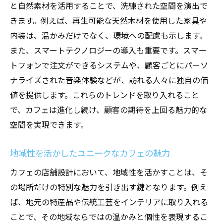
と自然素材を活用することで、洗練された空間を演出で
革新的なデザインアイデアでカフェを活性
きます。例えば、再生可能な天然木材を使用した家具や
化
内装は、温かみだけでなく、環境への配慮も示します。
環境に配慮したサステナブルなカフェ設計
また、スマートテクノロジーの導入も重要です。スマー
カフェリノベーションで流行を先取りする
トフォンで注文ができるシステムや、顧客ごとにパーソ
方法
ナライズされた音楽体験などが、訪れる人々に独自の価
業界の成功事例から学ぶカフェ設計のヒン
値を提供します。これらのトレンドを取り入れること
ト
で、カフェは進化し続け、顧客の期待を上回る魅力的な
空間を実現できます。
顧客を惹きつけるデザイン要素の選び方
カフェの魅力を最大限に引き出す店舗設計リノ
地域性を活かしたユニークなカフェの魅力
ベーション
カフェの店舗設計において、地域性を活かすことは、そ
カフェの個性を引き立てるデザイン要素
の場所だけの特別な魅力を引き出す鍵となります。例え
光と影を活かしたカフェ空間の演出術
ば、地元の特産品や伝統工芸をインテリアに取り入れる
カフェの魅力を高める色彩と素材の選び方
ことで、その地域ならではの温かみと個性を表現するこ