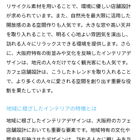
リサイクル素材を用いることで、環境に優しい店舗設計
五感を満たす店舗の作り方
が求められています。また、自然光を最大限に活用した
テーマ性を持たせたインテリアの工夫
開放感のある空間作りも人気です。大きな窓や高い天井
顧客の記憶に残るデザインの要素
を取り入れることで、明るく心地よい雰囲気を演出し、
空間に物語性を持たせるテクニック
訪れる人々にリラックスできる環境を提供します。さら
インテリアでカフェの個性を表現する方法
に、大阪府特有の街並みや文化を反映したインテリアデ
訪れる人々を引き込むカフェ店舗設計の重要性
ザインは、地元の人々だけでなく観光客にも人気です。
カフェ店舗設計は、こうしたトレンドを取り入れること
第一印象を左右するエントランスデザイン
で、より多くの人々に愛される空間を創り出す重要な役
インタラクティブな空間作りの工夫
割を果たしています。
お客様の動線を考慮したレイアウト
リラックスできるスペースの提供
地域に根ざしたインテリアの特徴とは
思い出に残るカフェ体験の演出
地域に根ざしたインテリアデザインは、大阪府のカフェ
大阪府のカフェ文化と調和するデザイン
店舗設計においても重要な要素です。地域特有の文化や
大阪府のカフェ文化に合った店舗設計のヒント
歴史を反映させたデザインは、訪れる人々に親しみを与