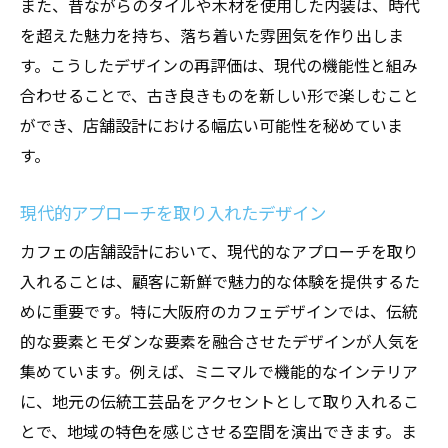
また、昔ながらのタイルや木材を使用した内装は、時代
インテリアデザインでカフェの第一印象を左右
を超えた魅力を持ち、落ち着いた雰囲気を作り出しま
する方法
す。こうしたデザインの再評価は、現代の機能性と組み
インテリアの色合いと雰囲気作り
合わせることで、古き良きものを新しい形で楽しむこと
照明の使い方で空間を演出
ができ、店舗設計における幅広い可能性を秘めていま
視覚効果を最大化するレイアウト
す。
家具の選定で印象を変える
現代的アプローチを取り入れたデザイン
壁面デコレーションのポイント
大阪府のカフェに適したデザインの選び方
カフェの店舗設計において、現代的なアプローチを取り
入れることは、顧客に新鮮で魅力的な体験を提供するた
めに重要です。特に大阪府のカフェデザインでは、伝統
的な要素とモダンな要素を融合させたデザインが人気を
集めています。例えば、ミニマルで機能的なインテリア
に、地元の伝統工芸品をアクセントとして取り入れるこ
とで、地域の特色を感じさせる空間を演出できます。ま