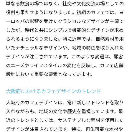
視覚的魅力と快適性のバランス
単なる飲食の場ではなく、社交や文化交流の場としての
材料と色彩が与える心理的効果
役割も果たすようになりました。初期のカフェでは、ヨ
ーロッパの影響を受けたクラシカルなデザインが主流で
大阪府のカフェインテリアに求められる要
したが、時代と共にシンプルで機能的なデザインが求め
素
られるようになりました。特に近年では、自然素材を用
大阪府で成功するカフェ店舗設計のポイント
いたナチュラルなデザインや、地域の特色を取り入れた
地域密着型デザインの重要性
デザインが注目されています。このような変遷は、顧客
大阪ならではのデザインエレメント
のニーズやライフスタイルの変化を反映し、カフェ店舗
競争力を高める店舗設計の秘訣
設計において重要な要素となっています。
コストパフォーマンスを考慮した設計
環境に優しい素材選び
大阪府におけるカフェデザインのトレンド
大阪の観光客を惹きつけるデザイン
大阪府のカフェデザインは、常に新しいトレンドを取り
魅力的なカフェを作るためのインテリアデザイ
入れながらも、地域の文化や歴史を重視しています。最
ンの秘訣
近のトレンドとしては、サステナブルな素材を使用した
デザインが注目されています。特に、再生可能な木材や
カフェ インテリアデザインにおける革新