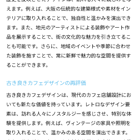
伝統と現代性の融合を図る
えます。例えば、大阪の伝統的な建築様式や素材をイン
地域特有の素材や装飾の利用
テリアに取り入れることで、独自性と温かみを演出でき
ます。また、地元のアーティストによる装飾やアート作
地域住民との共鳴を図るデザイン
品を展示することで、街の文化的な魅力を引き立てるこ
観光客へのインパクトを与える
とも可能です。さらに、地域のイベントや季節に合わせ
大阪府の季節感を取り入れた工夫
た装飾を施すことで、常に新鮮で魅力的な空間を提供す
地元のアーティストとコラボレーション
ることができます。
カフェ店舗設計でリピート客を増やす方法
居心地の良さを追求したインテリア
古き良きカフェデザインの再評価
顧客のフィードバックを活かすデザイン
古き良きカフェデザインは、現代のカフェ店舗設計にお
季節ごとに変化を持たせる工夫
いても新たな価値を持っています。レトロなデザイン要
顧客ニーズを反映した柔軟な設計
素は、訪れる人々にノスタルジーを感じさせ、特別な体
験を提供します。例えば、ヴィンテージの家具や照明を
体験価値を高める店舗の演出
取り入れることで、温かみのある空間を演出できます。
大阪府のリピーターを狙った戦略