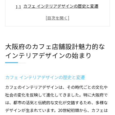
カフェ インテリアデザインの歴史と変遷
大阪府におけるカフェデザインのトレンド
地域に根ざしたインテリアの特徴とは
古き良きカフェデザインの再評価
現代的アプローチを取り入れたデザイン
大阪府のカフェ店舗設計魅力的な
大阪府におけるカフェインテリアの文化的
インテリアデザインの始まり
影響
カフェ店舗設計で重要な要素はインテリアデザ
イン
カフェ インテリアデザインの歴史と変遷
カフェ インテリアデザインがもたらす顧客
カフェのインテリアデザインは、その時代ごとの文化や
体験
社会の変化を反映して進化してきました。特に大阪府で
デザインがカフェのブランドに与える影響
は、都市の活気と伝統的な文化が交錯するため、多様な
機能性とデザインの融合を図る
デザインが生まれています。20世紀初頭から、カフェは